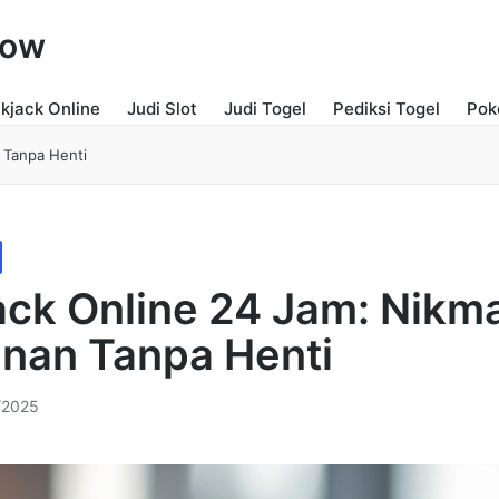
now
kjack Online
Judi Slot
Judi Togel
Pediksi Togel
Pok
 Tanpa Henti
ack Online 24 Jam: Nikma
nan Tanpa Henti
/2025