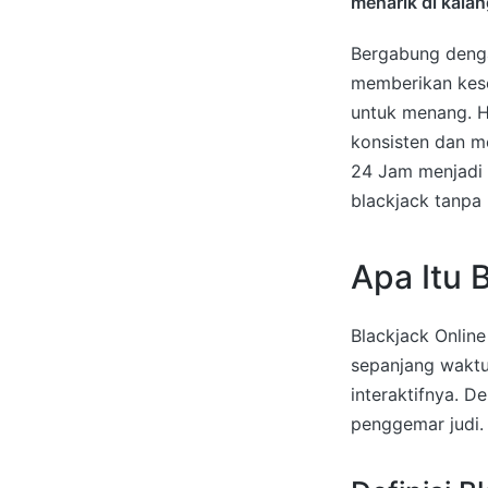
menarik di kala
Bergabung denga
memberikan kese
untuk menang. H
konsisten dan m
24 Jam menjadi 
blackjack tanpa
Apa Itu 
Blackjack Onlin
sepanjang waktu
interaktifnya. D
penggemar judi.