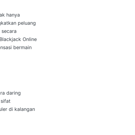
ak hanya
gkatkan peluang
 secara
Blackjack Online
ensasi bermain
ra daring
sifat
uler di kalangan