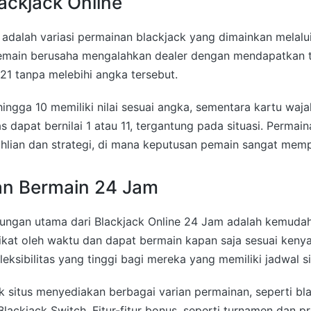
lackjack Online
 adalah variasi permainan blackjack yang dimainkan melalui
pemain berusaha mengalahkan dealer dengan mendapatkan tot
21 tanpa melebihi angka tersebut.
 hingga 10 memiliki nilai sesuai angka, sementara kartu wajah
as dapat bernilai 1 atau 11, tergantung pada situasi. Permain
lian dan strategi, di mana keputusan pemain sangat mempe
an Bermain 24 Jam
tungan utama dari Blackjack Online 24 Jam adalah kemuda
rikat oleh waktu dan dapat bermain kapan saja sesuai ken
leksibilitas yang tinggi bagi mereka yang memiliki jadwal s
ak situs menyediakan berbagai varian permainan, seperti bla
Blackjack Switch. Fitur-fitur bonus, seperti turnamen dan p