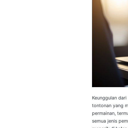
Keunggulan dari
tontonan yang m
permainan, term
semua jenis pem