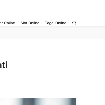
er Online
Slot Online
Togel Online
ti