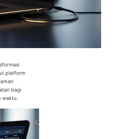
nsformasi
ui platform
arkan
atan bagi
n waktu.