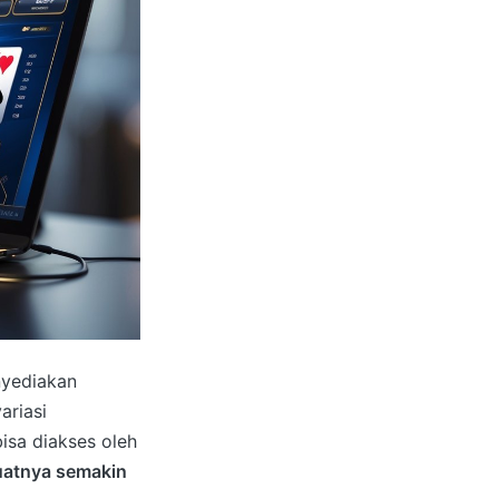
nyediakan
ariasi
isa diakses oleh
uatnya semakin