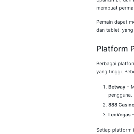
membuat permain
Pemain dapat me
dan tablet, ya
Platform 
Berbagai platfo
yang tinggi. Beb
Betway
– M
pengguna.
888 Casin
LeoVegas
–
Setiap platform 