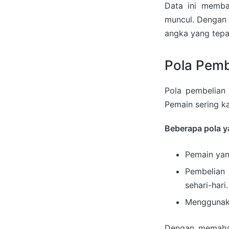
Data ini memba
muncul. Dengan
angka yang tepa
Pola Pemb
Pola pembelian 
Pemain sering k
Beberapa pola y
Pemain yan
Pembelian
sehari-hari.
Menggunaka
Dengan memahami