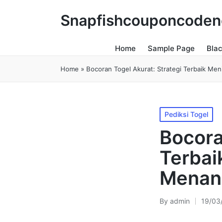
Snapfishcouponcode
Home
Sample Page
Blac
Home
»
Bocoran Togel Akurat: Strategi Terbaik M
Posted
Pediksi Togel
in
Bocora
Terbai
Menan
By
admin
19/03
Posted
by