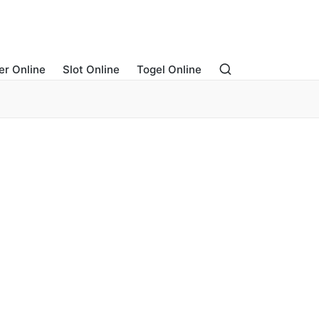
er Online
Slot Online
Togel Online