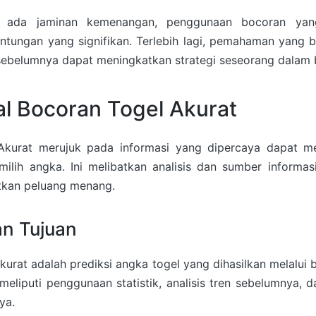
k ada jaminan kemenangan, penggunaan bocoran yan
tungan yang signifikan. Terlebih lagi, pemahaman yang b
sebelumnya dapat meningkatkan strategi seseorang dalam 
l Bocoran Togel Akurat
Akurat merujuk pada informasi yang dipercaya dapat 
ilih angka. Ini melibatkan analisis dan sumber informa
tkan peluang menang.
an Tujuan
urat adalah prediksi angka togel yang dihasilkan melalui
meliputi penggunaan statistik, analisis tren sebelumnya, d
ya.