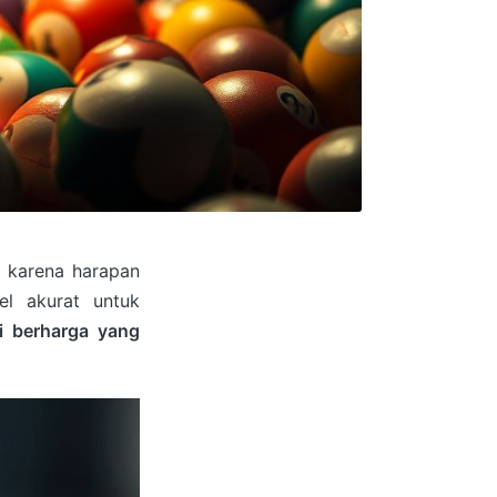
a karena harapan
l akurat untuk
i berharga yang