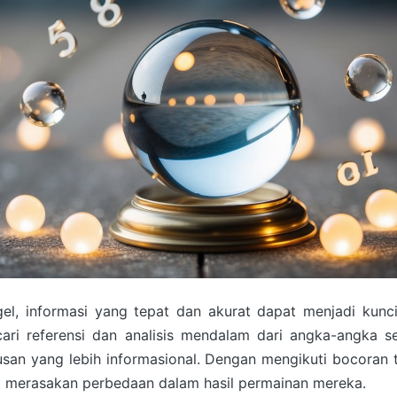
el, informasi yang tepat dan akurat dapat menjadi kunc
cari referensi dan analisis mendalam dari angka-angka 
an yang lebih informasional. Dengan mengikuti bocoran to
 merasakan perbedaan dalam hasil permainan mereka.