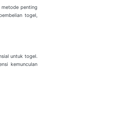
 metode penting
pembelian togel,
sial untuk togel.
ensi kemunculan