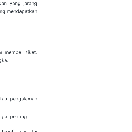
dan yang jarang
ang mendapatkan
m membeli tiket.
gka.
tau pengalaman
gal penting.
erinformasi. Ini