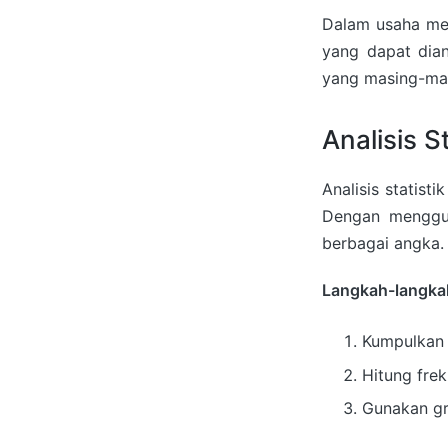
Dalam usaha me
yang dapat dian
yang masing-mas
Analisis St
Analisis statist
Dengan menggun
berbagai angka.
Langkah-langka
Kumpulkan 
Hitung frek
Gunakan gra