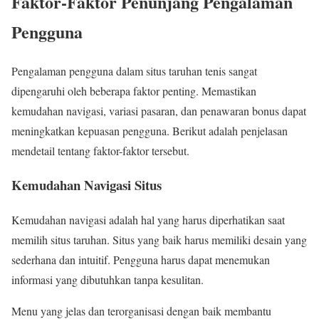
Faktor-Faktor Penunjang Pengalaman
Pengguna
Pengalaman pengguna dalam situs taruhan tenis sangat
dipengaruhi oleh beberapa faktor penting. Memastikan
kemudahan navigasi, variasi pasaran, dan penawaran bonus dapat
meningkatkan kepuasan pengguna. Berikut adalah penjelasan
mendetail tentang faktor-faktor tersebut.
Kemudahan Navigasi Situs
Kemudahan navigasi adalah hal yang harus diperhatikan saat
memilih situs taruhan. Situs yang baik harus memiliki desain yang
sederhana dan intuitif. Pengguna harus dapat menemukan
informasi yang dibutuhkan tanpa kesulitan.
Menu yang jelas dan terorganisasi dengan baik membantu