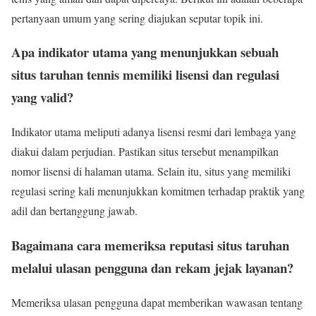
pertanyaan umum yang sering diajukan seputar topik ini.
Apa indikator utama yang menunjukkan sebuah
situs taruhan tennis memiliki lisensi dan regulasi
yang valid?
Indikator utama meliputi adanya lisensi resmi dari lembaga yang
diakui dalam perjudian. Pastikan situs tersebut menampilkan
nomor lisensi di halaman utama. Selain itu, situs yang memiliki
regulasi sering kali menunjukkan komitmen terhadap praktik yang
adil dan bertanggung jawab.
Bagaimana cara memeriksa reputasi situs taruhan
melalui ulasan pengguna dan rekam jejak layanan?
Memeriksa ulasan pengguna dapat memberikan wawasan tentang