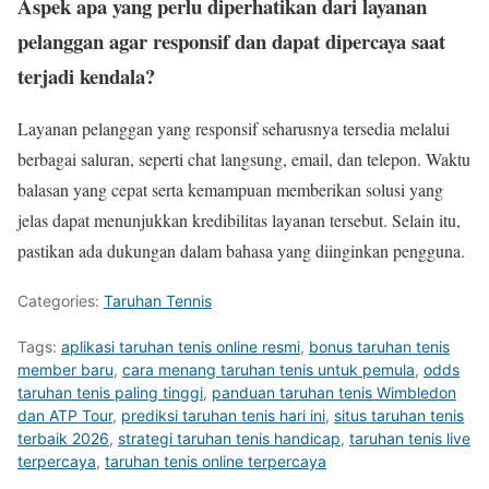
Aspek apa yang perlu diperhatikan dari layanan
pelanggan agar responsif dan dapat dipercaya saat
terjadi kendala?
Layanan pelanggan yang responsif seharusnya tersedia melalui
berbagai saluran, seperti chat langsung, email, dan telepon. Waktu
balasan yang cepat serta kemampuan memberikan solusi yang
jelas dapat menunjukkan kredibilitas layanan tersebut. Selain itu,
pastikan ada dukungan dalam bahasa yang diinginkan pengguna.
Categories:
Taruhan Tennis
Tags:
aplikasi taruhan tenis online resmi
,
bonus taruhan tenis
member baru
,
cara menang taruhan tenis untuk pemula
,
odds
taruhan tenis paling tinggi
,
panduan taruhan tenis Wimbledon
dan ATP Tour
,
prediksi taruhan tenis hari ini
,
situs taruhan tenis
terbaik 2026
,
strategi taruhan tenis handicap
,
taruhan tenis live
terpercaya
,
taruhan tenis online terpercaya