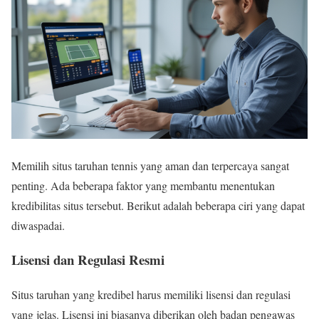
Memilih situs taruhan tennis yang aman dan terpercaya sangat
penting. Ada beberapa faktor yang membantu menentukan
kredibilitas situs tersebut. Berikut adalah beberapa ciri yang dapat
diwaspadai.
Lisensi dan Regulasi Resmi
Situs taruhan yang kredibel harus memiliki lisensi dan regulasi
yang jelas. Lisensi ini biasanya diberikan oleh badan pengawas