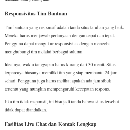
Responsivitas Tim Bantuan
Tim bantuan yang responsif adalah tanda situs taruhan yang baik.
Mereka harus menjawab pertanyaan dengan cepat dan tepat.
Pengguna dapat mengukur responsivitas dengan mencoba
menghubungi tim melalui berbagai saluran.
Idealnya, waktu tanggapan harus kurang dari 30 menit. Situs
terpercaya biasanya memiliki tim yang siap membantu 24 jam
sehari. Pengguna juga harus melihat apakah ada jam sibuk
tertentu yang mungkin mempengaruhi kecepatan respons.
Jika tim tidak responsif, ini bisa jadi tanda bahwa situs tersebut
tidak dapat diandalkan.
Fasilitas Live Chat dan Kontak Lengkap