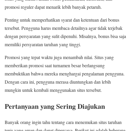
promosi reguler dapat menarik lebih banyak petaruh.
Penting untuk memperhatikan syarat dan ketentuan dari bonus
tersebut. Pengguna harus membaca detailnya agar tidak terjebak
dengan persyaratan yang sulit dipenuhi. Misalnya, bonus bisa saja
memiliki persyaratan taruhan yang tinggi.
Promosi yang tepat waktu juga menambah nilai. Situs yang
memberikan promosi saat turnamen besar berlangsung
membuktikan bahwa mereka menghargai pengalaman pengguna.
Dengan cara ini, pengguna merasa diuntungkan dan lebih
mungkin untuk kembali menggunakan situs tersebut.
Pertanyaan yang Sering Diajukan
Banyak orang ingin tahu tentang cara menemukan situs taruhan
tenis yang aman dan dapat dipercaya. Berikut ini adalah beberapa