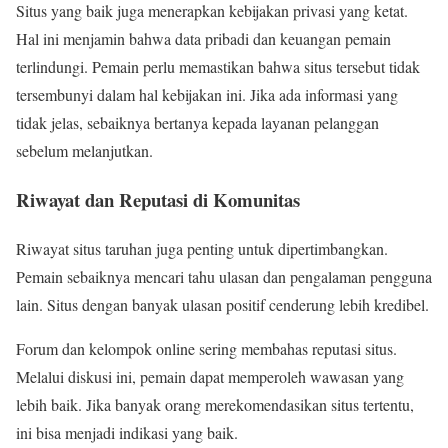
Situs yang baik juga menerapkan kebijakan privasi yang ketat.
Hal ini menjamin bahwa data pribadi dan keuangan pemain
terlindungi. Pemain perlu memastikan bahwa situs tersebut tidak
tersembunyi dalam hal kebijakan ini. Jika ada informasi yang
tidak jelas, sebaiknya bertanya kepada layanan pelanggan
sebelum melanjutkan.
Riwayat dan Reputasi di Komunitas
Riwayat situs taruhan juga penting untuk dipertimbangkan.
Pemain sebaiknya mencari tahu ulasan dan pengalaman pengguna
lain. Situs dengan banyak ulasan positif cenderung lebih kredibel.
Forum dan kelompok online sering membahas reputasi situs.
Melalui diskusi ini, pemain dapat memperoleh wawasan yang
lebih baik. Jika banyak orang merekomendasikan situs tertentu,
ini bisa menjadi indikasi yang baik.