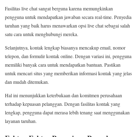
Fasilitas live chat sangat berguna karena memungkinkan
pengguna untuk mendapatkan jawaban secara real-time. Penyedia
taruhan yang baik harus menawarkan opsi live chat sebagai salah
satu cara untuk menghubungi mereka.
Selanjutnya, kontak lengkap biasanya mencakup email, nomor
telepon, dan formulir kontak online. Dengan variasi ini, pengguna
memiliki banyak cara untuk mendapatkan bantuan. Pastikan
untuk mencari situs yang memberikan informasi kontak yang jelas
dan mudah ditemukan.
Hal ini menunjukkan keterbukaan dan komitmen perusahaan
terhadap kepuasan pelanggan. Dengan fasilitas kontak yang
lengkap, pengguna dapat merasa lebih tenang saat menggunakan
layanan taruhan.