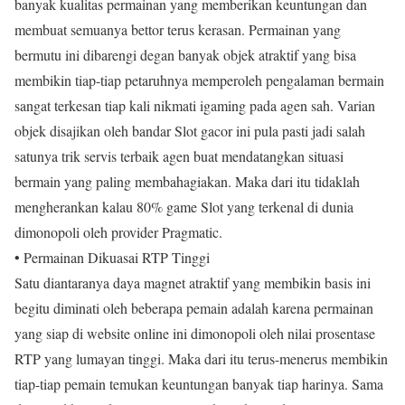
banyak kualitas permainan yang memberikan keuntungan dan
membuat semuanya bettor terus kerasan. Permainan yang
bermutu ini dibarengi degan banyak objek atraktif yang bisa
membikin tiap-tiap petaruhnya memperoleh pengalaman bermain
sangat terkesan tiap kali nikmati igaming pada agen sah. Varian
objek disajikan oleh bandar Slot gacor ini pula pasti jadi salah
satunya trik servis terbaik agen buat mendatangkan situasi
bermain yang paling membahagiakan. Maka dari itu tidaklah
mengherankan kalau 80% game Slot yang terkenal di dunia
dimonopoli oleh provider Pragmatic.
• Permainan Dikuasai RTP Tinggi
Satu diantaranya daya magnet atraktif yang membikin basis ini
begitu diminati oleh beberapa pemain adalah karena permainan
yang siap di website online ini dimonopoli oleh nilai prosentase
RTP yang lumayan tinggi. Maka dari itu terus-menerus membikin
tiap-tiap pemain temukan keuntungan banyak tiap harinya. Sama