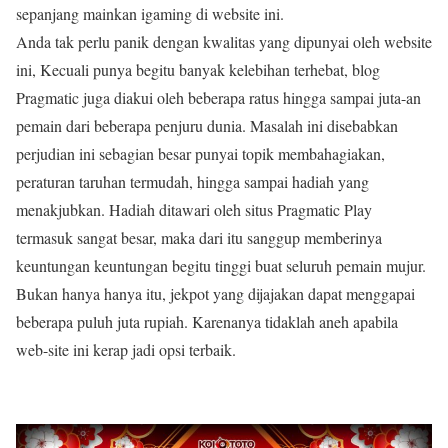
sepanjang mainkan igaming di website ini.
Anda tak perlu panik dengan kwalitas yang dipunyai oleh website
ini, Kecuali punya begitu banyak kelebihan terhebat, blog
Pragmatic juga diakui oleh beberapa ratus hingga sampai juta-an
pemain dari beberapa penjuru dunia. Masalah ini disebabkan
perjudian ini sebagian besar punyai topik membahagiakan,
peraturan taruhan termudah, hingga sampai hadiah yang
menakjubkan. Hadiah ditawari oleh situs Pragmatic Play
termasuk sangat besar, maka dari itu sanggup memberinya
keuntungan keuntungan begitu tinggi buat seluruh pemain mujur.
Bukan hanya hanya itu, jekpot yang dijajakan dapat menggapai
beberapa puluh juta rupiah. Karenanya tidaklah aneh apabila
web-site ini kerap jadi opsi terbaik.