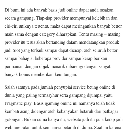
Di bumi ini ada banyak basis judi online dapat anda rasakan
secara gampang. Tiap-tiap provider mempunyai kelebihan dan
ciri-ciri uniknya tertentu, maka dapat meringankan banyak bettor
main sama dengan category diharapkan. Tentu masing – masing
provider itu terus akan bertanding dalam mendatangkan produk
judi Slot yang terbaik sampai dapat dicicipi oleh seluruh bettor
sampai bahagia. beberapa provider sampai kerap berikan
permainan dengan objek menarik dibarengi dengan sangat
banyak bonus memberikan keuntungan.
Salah satunya pada jumlah penyuplai service beting online di
dunia yang paling termasyhur serta gampang dijumpai yaitu
Pragmatic play. Basis igaming online ini namanya telah tidak
kembali asing didengar oleh kebanyakan betaruh dari pelbagai
golongan. Bukan cuma hanya itu, website judi itu pula kerap jadi
web unggulan untuk semuanya betaruh di dunia. Soal ini karena