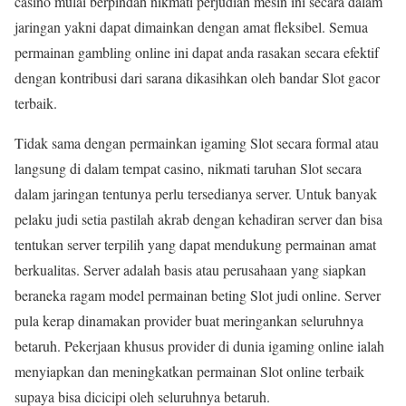
casino mulai berpindah nikmati perjudian mesin ini secara dalam
jaringan yakni dapat dimainkan dengan amat fleksibel. Semua
permainan gambling online ini dapat anda rasakan secara efektif
dengan kontribusi dari sarana dikasihkan oleh bandar Slot gacor
terbaik.
Tidak sama dengan permainkan igaming Slot secara formal atau
langsung di dalam tempat casino, nikmati taruhan Slot secara
dalam jaringan tentunya perlu tersedianya server. Untuk banyak
pelaku judi setia pastilah akrab dengan kehadiran server dan bisa
tentukan server terpilih yang dapat mendukung permainan amat
berkualitas. Server adalah basis atau perusahaan yang siapkan
beraneka ragam model permainan beting Slot judi online. Server
pula kerap dinamakan provider buat meringankan seluruhnya
betaruh. Pekerjaan khusus provider di dunia igaming online ialah
menyiapkan dan meningkatkan permainan Slot online terbaik
supaya bisa dicicipi oleh seluruhnya betaruh.