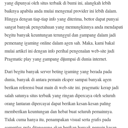
yang dipunyai oleh situs terbaik di bumi ini, alangkah lebih
baiknya apabila anda mulai mengenal provider ini lebih dalam.
Hingga dengan tiap-tiap info yang diterima, bettor dapat punyai
sangat banyak pengetahuan yang memungkinnya anda mendapati
begitu banyak keuntungan terunggul dan gampang dalam jadi
pemenang igaming online dalam agen sah. Maka, kami bakal
mulai artikel ini dengan info perihal pengenalan web-site judi
Pragmatic play yang gampang dijumpai di dunia internet.
Dari begitu banyak server beting igaming yang berada pada
dunia, banyak di antara pemain eksper sampai banyak agen
berikan referensi buat main di web-site ini. pragmatic kerap jadi
salah satunya situs terbaik yang ringan dipercaya oleh seluruh
orang lantaran dipercayai dapat berikan kesan-kesan paling
memberikan keuntungan dan hebat buat seluruh pemainnya.
Tidak cuma hanya itu, penampakan visual serta grafis pada
gameplay pula ditanggung akan berikan banyak pemain kesan-