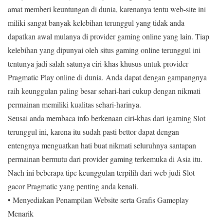
amat memberi keuntungan di dunia, karenanya tentu web-site ini
miliki sangat banyak kelebihan terunggul yang tidak anda
dapatkan awal mulanya di provider gaming online yang lain. Tiap
kelebihan yang dipunyai oleh situs gaming online terunggul ini
tentunya jadi salah satunya ciri-khas khusus untuk provider
Pragmatic Play online di dunia. Anda dapat dengan gampangnya
raih keunggulan paling besar sehari-hari cukup dengan nikmati
permainan memiliki kualitas sehari-harinya.
Seusai anda membaca info berkenaan ciri-khas dari igaming Slot
terunggul ini, karena itu sudah pasti bettor dapat dengan
entengnya menguatkan hati buat nikmati seluruhnya santapan
permainan bermutu dari provider gaming terkemuka di Asia itu.
Nach ini beberapa tipe keunggulan terpilih dari web judi Slot
gacor Pragmatic yang penting anda kenali.
• Menyediakan Penampilan Website serta Grafis Gameplay
Menarik