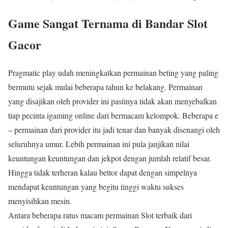
Game Sangat Ternama di Bandar Slot
Gacor
Pragmatic play udah meningkatkan permainan beting yang paling
bermutu sejak mulai beberapa tahun ke belakang. Permainan
yang disajikan oleh provider ini pastinya tidak akan menyebalkan
tiap pecinta igaming online dari bermacam kelompok. Beberapa e
– permainan dari provider itu jadi tenar dan banyak disenangi oleh
seluruhnya umur. Lebih permainan ini pula janjikan nilai
keuntungan keuntungan dan jekpot dengan jumlah relatif besar.
Hingga tidak terheran kalau bettor dapat dengan simpelnya
mendapat keuntungan yang begitu tinggi waktu sukses
menyisihkan mesin.
Antara beberapa ratus macam permainan Slot terbaik dari