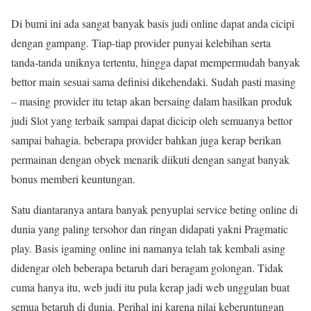
Di bumi ini ada sangat banyak basis judi online dapat anda cicipi
dengan gampang. Tiap-tiap provider punyai kelebihan serta
tanda-tanda uniknya tertentu, hingga dapat mempermudah banyak
bettor main sesuai sama definisi dikehendaki. Sudah pasti masing
– masing provider itu tetap akan bersaing dalam hasilkan produk
judi Slot yang terbaik sampai dapat dicicip oleh semuanya bettor
sampai bahagia. beberapa provider bahkan juga kerap berikan
permainan dengan obyek menarik diikuti dengan sangat banyak
bonus memberi keuntungan.
Satu diantaranya antara banyak penyuplai service beting online di
dunia yang paling tersohor dan ringan didapati yakni Pragmatic
play. Basis igaming online ini namanya telah tak kembali asing
didengar oleh beberapa betaruh dari beragam golongan. Tidak
cuma hanya itu, web judi itu pula kerap jadi web unggulan buat
semua betaruh di dunia. Perihal ini karena nilai keberuntungan