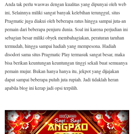
Anda tak perlu waswas dengan kualitas yang dipunyai oleh web
ini, Selainnya miliki sangat banyak kelebihan terunggul, situs
Pragmatic juga diakui oleh beberapa ratus hingga sampai juta-an
pemain dari beberapa penjuru dunia. Soal ini karena perjudian ini
sebagian besar miliki obyek membahagiakan, peraturan taruhan
termudah, hingga sampai hadiah yang mempesona. Hadiah
disodori sama situs Pragmatic Play termasuk sangat besar, maka
bisa berikan keuntungan keuntungan tinggi sekali buat semuanya
pemain mujur. Bukan hanya hanya itu, jekpot yang dijajakan
dapat sampai beberapa puluh juta rupiah. Jadi tidaklah heran
apabila blog ini kerap jadi opsi terpilih.