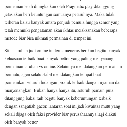
permainan telah ditingkatkan oleh Pragmatic play ditanggung
jelas akan beri keuntungan semuanya petaruhnya. Maka tidak
terheran kalau banyak antara penjudi pemula hingga senior yang
telah memiliki pengalaman akan ikhlas melaksanakan beberapa
metode biar bisa nikmati permainan di tempat ini.
Situs taruhan judi online ini terus-menerus berikan begitu banyak
keluasaan terbaik buat banyak bettor yang paling menyenangi
permainan taruhan vs online. Selainnya mendatangkan permainan
bermutu, agen selalu stabil mendatangkan tempat buat
permainkan seluruh hidangan produk terbaik dengan nyaman dan
menyenangkan. Bukan hanya hanya itu, seluruh pemain pula
ditanggung bakal raih begitu banyak keberuntungan terbaik
dengan sangatlah gacor, lantaran soal ini jadi kwalitas mutu yang
sekali dijaga oleh faksi provider biar perusahaannya lagi diakui
oleh banyak bettor.