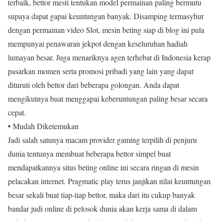
terbaik, bettor mesti tentukan model permainan paling bermutu
supaya dapat gapai keuntungan banyak. Disamping termasyhur
dengan permainan video Slot, mesin beting siap di blog ini pula
mempunyai penawaran jekpot dengan keseluruhan hadiah
lumayan besar. Juga menariknya agen terhebat di Indonesia kerap
pasarkan momen serta promosi pribadi yang lain yang dapat
dituruti oleh bettor dari beberapa golongan. Anda dapat
mengikutnya buat menggapai keberuntungan paling besar secara
cepat.
• Mudah Diketemukan
Jadi salah satunya macam provider gaming terpilih di penjuru
dunia tentunya membuat beberapa bettor simpel buat
mendapatkannya situs beting online ini secara ringan di mesin
pelacakan internet. Pragmatic play terus janjikan nilai keuntungan
besar sekali buat tiap-tiap bettor, maka dari itu cukup banyak
bandar judi online di pelosok dunia akan kerja sama di dalam