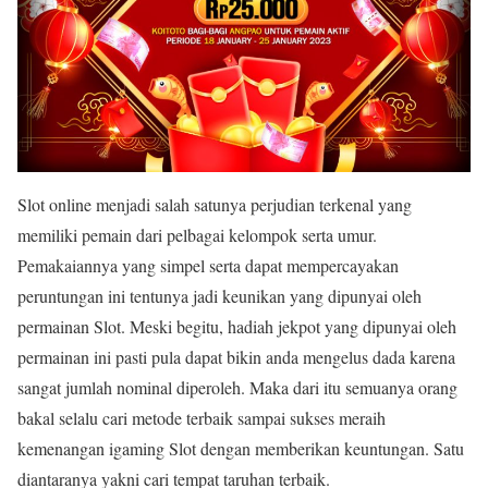
Slot online menjadi salah satunya perjudian terkenal yang
memiliki pemain dari pelbagai kelompok serta umur.
Pemakaiannya yang simpel serta dapat mempercayakan
peruntungan ini tentunya jadi keunikan yang dipunyai oleh
permainan Slot. Meski begitu, hadiah jekpot yang dipunyai oleh
permainan ini pasti pula dapat bikin anda mengelus dada karena
sangat jumlah nominal diperoleh. Maka dari itu semuanya orang
bakal selalu cari metode terbaik sampai sukses meraih
kemenangan igaming Slot dengan memberikan keuntungan. Satu
diantaranya yakni cari tempat taruhan terbaik.