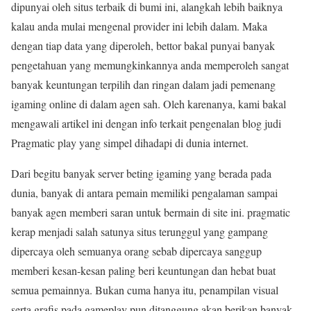
dipunyai oleh situs terbaik di bumi ini, alangkah lebih baiknya
kalau anda mulai mengenal provider ini lebih dalam. Maka
dengan tiap data yang diperoleh, bettor bakal punyai banyak
pengetahuan yang memungkinkannya anda memperoleh sangat
banyak keuntungan terpilih dan ringan dalam jadi pemenang
igaming online di dalam agen sah. Oleh karenanya, kami bakal
mengawali artikel ini dengan info terkait pengenalan blog judi
Pragmatic play yang simpel dihadapi di dunia internet.
Dari begitu banyak server beting igaming yang berada pada
dunia, banyak di antara pemain memiliki pengalaman sampai
banyak agen memberi saran untuk bermain di site ini. pragmatic
kerap menjadi salah satunya situs terunggul yang gampang
dipercaya oleh semuanya orang sebab dipercaya sanggup
memberi kesan-kesan paling beri keuntungan dan hebat buat
semua pemainnya. Bukan cuma hanya itu, penampilan visual
serta grafis pada gameplay pun ditanggung akan berikan banyak