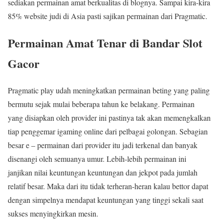
sediakan permainan amat berkualitas di blognya. Sampai kira-kira
85% website judi di Asia pasti sajikan permainan dari Pragmatic.
Permainan Amat Tenar di Bandar Slot
Gacor
Pragmatic play udah meningkatkan permainan beting yang paling
bermutu sejak mulai beberapa tahun ke belakang. Permainan
yang disiapkan oleh provider ini pastinya tak akan memengkalkan
tiap penggemar igaming online dari pelbagai golongan. Sebagian
besar e – permainan dari provider itu jadi terkenal dan banyak
disenangi oleh semuanya umur. Lebih-lebih permainan ini
janjikan nilai keuntungan keuntungan dan jekpot pada jumlah
relatif besar. Maka dari itu tidak terheran-heran kalau bettor dapat
dengan simpelnya mendapat keuntungan yang tinggi sekali saat
sukses menyingkirkan mesin.