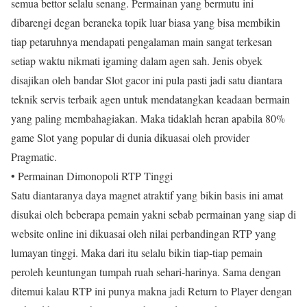
semua bettor selalu senang. Permainan yang bermutu ini
dibarengi degan beraneka topik luar biasa yang bisa membikin
tiap petaruhnya mendapati pengalaman main sangat terkesan
setiap waktu nikmati igaming dalam agen sah. Jenis obyek
disajikan oleh bandar Slot gacor ini pula pasti jadi satu diantara
teknik servis terbaik agen untuk mendatangkan keadaan bermain
yang paling membahagiakan. Maka tidaklah heran apabila 80%
game Slot yang popular di dunia dikuasai oleh provider
Pragmatic.
• Permainan Dimonopoli RTP Tinggi
Satu diantaranya daya magnet atraktif yang bikin basis ini amat
disukai oleh beberapa pemain yakni sebab permainan yang siap di
website online ini dikuasai oleh nilai perbandingan RTP yang
lumayan tinggi. Maka dari itu selalu bikin tiap-tiap pemain
peroleh keuntungan tumpah ruah sehari-harinya. Sama dengan
ditemui kalau RTP ini punya makna jadi Return to Player dengan