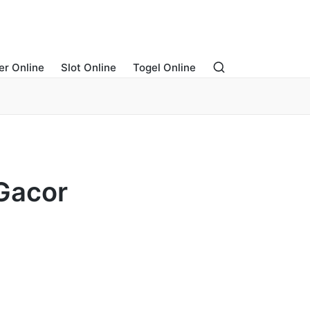
er Online
Slot Online
Togel Online
 Gacor