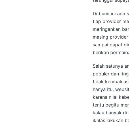
terunggul supaya
Di bumi ini ada
tiap provider m
meringankan ban
masing provider
sampai dapat dic
berikan permain
Salah satunya a
populer dan ring
tidak kembali a
hanya itu, websi
karena nilai ke
tentu begitu me
kalau banyak di
ikhlas lakukan b