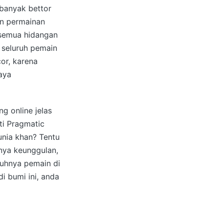
 banyak bettor
an permainan
 semua hidangan
 seluruh pemain
or, karena
paya
g online jelas
ti Pragmatic
unia khan? Tentu
hnya keunggulan,
ruhnya pemain di
i bumi ini, anda