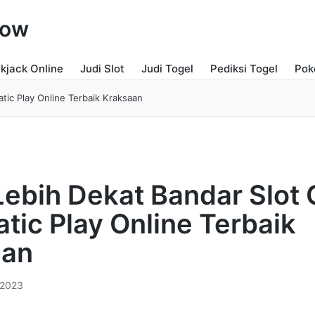
now
kjack Online
Judi Slot
Judi Togel
Pediksi Togel
Pok
tic Play Online Terbaik Kraksaan
Lebih Dekat Bandar Slot
tic Play Online Terbaik
aan
/2023