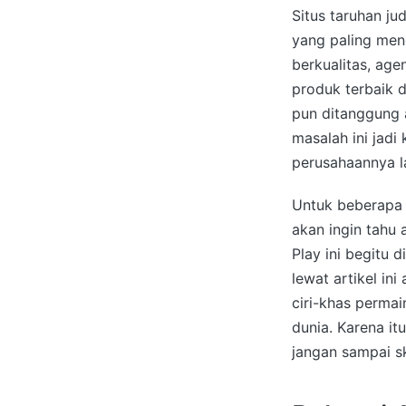
Situs taruhan ju
yang paling men
berkualitas, ag
produk terbaik 
pun ditanggung 
masalah ini jadi
perusahaannya la
Untuk beberapa 
akan ingin tahu
Play ini begitu 
lewat artikel in
ciri-khas permai
dunia. Karena it
jangan sampai s