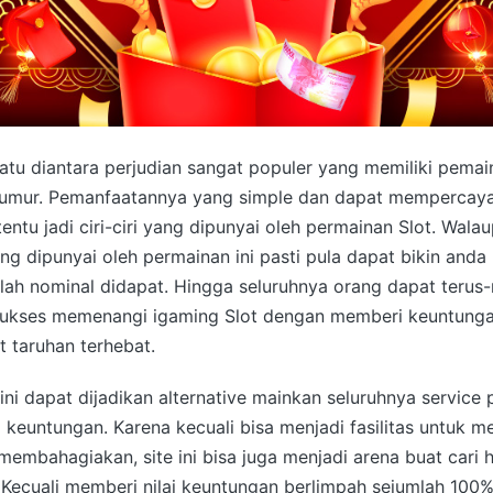
 satu diantara perjudian sangat populer yang memiliki pema
 umur. Pemanfaatannya yang simple dan dapat mempercay
tentu jadi ciri-ciri yang dipunyai oleh permainan Slot. Wala
ng dipunyai oleh permainan ini pasti pula dapat bikin and
ah nominal didapat. Hingga seluruhnya orang dapat terus-m
sukses memenangi igaming Slot dengan memberi keuntunga
t taruhan terhebat.
ini dapat dijadikan alternative mainkan seluruhnya service 
keuntungan. Karena kecuali bisa menjadi fasilitas untuk m
membahagiakan, site ini bisa juga menjadi arena buat cari 
. Kecuali memberi nilai keuntungan berlimpah sejumlah 100%