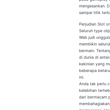
mengesankan. Di
sampai titik terb
Perjudian Slot o
Seluruh type ob
Web judi unggul
membikin selur
bermain. Tentang
di dunia di anta
kekinian yang me
beberapa betaru
ini.
Anda tak perlu c
kelebihan terheb
dari bermacam pe
membahagiakan, 