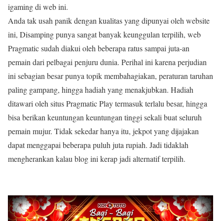
igaming di web ini.
Anda tak usah panik dengan kualitas yang dipunyai oleh website
ini, Disamping punya sangat banyak keunggulan terpilih, web
Pragmatic sudah diakui oleh beberapa ratus sampai juta-an
pemain dari pelbagai penjuru dunia. Perihal ini karena perjudian
ini sebagian besar punya topik membahagiakan, peraturan taruhan
paling gampang, hingga hadiah yang menakjubkan. Hadiah
ditawari oleh situs Pragmatic Play termasuk terlalu besar, hingga
bisa berikan keuntungan keuntungan tinggi sekali buat seluruh
pemain mujur. Tidak sekedar hanya itu, jekpot yang dijajakan
dapat menggapai beberapa puluh juta rupiah. Jadi tidaklah
mengherankan kalau blog ini kerap jadi alternatif terpilih.