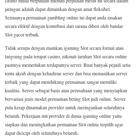
casino mulai berpindah nikmati perjudian mesin ini secara dalam
jaringan adalah dapat dimainkan dengan amat fleksibel.
Semuanya permainan gambling online ini dapat anda rasakan
secara efektif dengan kontribusi dari sarana diberi oleh bandar
Slot gacor terbaik.
Tidak serupa dengan mainkan igaming Slot secara formal atau
langsung pada tempat casino, nikmati taruhan Slot secara online
pastinya memerlukan terdapatnya server. Buat banyak pejudi setia
tentu akrab dengan kehadiran server dan bisa memastikan server
terbaik yang dapat mendukung permainan sangat memiliki
kualitas. Server sebagai basis atau perusahaan yang menyiapkan
bervariasi jenis model permainan beting Slot judi online. Server
pula kerap dinamakan provider untuk meringankan seluruhnya
betaruh. Pekerjaan inti provider di dunia igaming online yaitu
siapkan dan meningkatkan permainan Slot online terpilih agar
dapat dicicipi oleh seluruhnya betaruh.