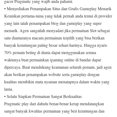
gacor Pragmatic yang wajib anda pahami.
• Menyediakan Penampakan Situs dan Grafis Gameplay Menarik
Keunikan pertama-tama yang tidak pernah anda temui di provider
yang lain ialah penampakan blog dan gameplay yang super
menarik. Agen sangatlah menyadari jika permainan Slot sebagai
satu diantaranya macam permainan terpilih yang bisa berikan
banyak keuntungan paling besar sehari-harinya. Hingga nyaris
70% pemain beting di dunia dapat menggunakan semua
waktunya buat permainkan igaming online di bandar dapat
dipercaya. Buat mendukung keamanan seluruh pemain, jadi agen
akan berikan penampakan website serta gameplay dengan
kualitas membikin mata nyaman menatapnya dalam waktu yang
lama.
• Selalu Siapkan Permainan Sangat Berkualitas
Pragmatic play dari dahulu benar-benar kerap mendatangkan
sangat banyak kwalitas permainan yang beri keuntungan dan