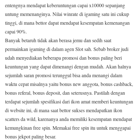
entengnya mendapat keberuntungan capai x10000 sepanjang
untung memenanginya. Nilai winrate di igaming satu ini cukup
tinggi, di mana bettor dapat mendapat kesempatan kemenangan
capai 90%.
Banyak betaruh tidak akan berasa jemu dan sedih saat
permainkan igaming di dalam agen Slot sah. Sebab broker judi
udah menyediakan beberapa promosi dan bonus paling beri
keuntungan yang dapat dimenangi dengan mudah. Akan halnya
sejumlah saran promosi terunggul bisa anda menangi dalam
waktu cepat misalnya yaitu bonus new anggota, bonus cashback,
bonus referal, bonus deposit, dan seterusnya. Pastilah dengan
terdapat sejumlah spesifikasi dari ikon amat memberi keuntungan
di website ini, di mana saat bettor sukses mendapatkan ikon
scatters da wild, karenanya anda memiliki kesempatan mendapat
kemungkinan free spin. Memakai free spin itu untuk menggapai
bonus jekpot paling besar.