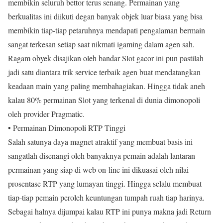
membikin seluruh bettor terus senang. Permainan yang
berkualitas ini diikuti degan banyak objek luar biasa yang bisa
membikin tiap-tiap petaruhnya mendapati pengalaman bermain
sangat terkesan setiap saat nikmati igaming dalam agen sah.
Ragam obyek disajikan oleh bandar Slot gacor ini pun pastilah
jadi satu diantara trik service terbaik agen buat mendatangkan
keadaan main yang paling membahagiakan. Hingga tidak aneh
kalau 80% permainan Slot yang terkenal di dunia dimonopoli
oleh provider Pragmatic.
• Permainan Dimonopoli RTP Tinggi
Salah satunya daya magnet atraktif yang membuat basis ini
sangatlah disenangi oleh banyaknya pemain adalah lantaran
permainan yang siap di web on-line ini dikuasai oleh nilai
prosentase RTP yang lumayan tinggi. Hingga selalu membuat
tiap-tiap pemain peroleh keuntungan tumpah ruah tiap harinya.
Sebagai halnya dijumpai kalau RTP ini punya makna jadi Return