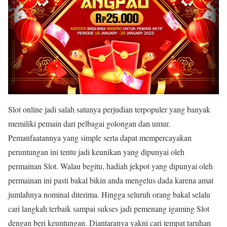
Slot online jadi salah satunya perjudian terpopuler yang banyak
memiliki pemain dari pelbagai golongan dan umur.
Pemanfaatannya yang simple serta dapat mempercayakan
peruntungan ini tentu jadi keunikan yang dipunyai oleh
permainan Slot. Walau begitu, hadiah jekpot yang dipunyai oleh
permainan ini pasti bakal bikin anda mengelus dada karena amat
jumlahnya nominal diterima. Hingga seluruh orang bakal selalu
cari langkah terbaik sampai sukses jadi pemenang igaming Slot
dengan beri keuntungan. Diantaranya yakni cari tempat taruhan