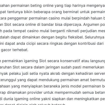
bahan permainan beting online yang tiap harinya mengeny
epat tentunya bikin beberapa orang berminat untuk permai
antara penggemar permainan casino mulai berpindah haluan 
an Slot secara online di bandar bisa dipercaya. Argumen 
 pada tempat casino mulai berganti nikmati perjudian mesi
adalah dapat dimainkan dengan begitu fleksibel. Seluruhny
ini dapat anda cicipi secara ringkas dengan kontribusi dari 
 gacor terhebat.
n permainkan igaming Slot secara konservatif atau langsu
taruhan Slot secara dalam jaringan sudah pasti memerlukan
nyak pelaku judi setia nyata akrab dengan kehadiran server
 terunggul yang dapat mendukung permainan amat bermutu.
sahaan yang menyiapkan beraneka jenis model permainan bet
kerap dinamakan provider untuk mempermudah semua betaru
di dunia igaming online yakni siapkan dan meningkatkan pe