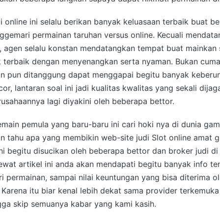
di online ini selalu berikan banyak keluasaan terbaik buat b
ggemari permainan taruhan versus online. Kecuali mendat
as, agen selalu konstan mendatangkan tempat buat mainkan 
 terbaik dengan menyenangkan serta nyaman. Bukan cuma 
 pun ditanggung dapat menggapai begitu banyak keberun
, lantaran soal ini jadi kualitas kwalitas yang sekali dijag
rusahaannya lagi diyakini oleh beberapa bettor.
ain pemula yang baru-baru ini cari hoki nya di dunia gam
in tahu apa yang membikin web-site judi Slot online amat g
ni begitu disucikan oleh beberapa bettor dan broker judi di
ewat artikel ini anda akan mendapati begitu banyak info te
ciri permainan, sampai nilai keuntungan yang bisa diterima o
 Karena itu biar kenal lebih dekat sama provider terkemuka 
gga skip semuanya kabar yang kami kasih.