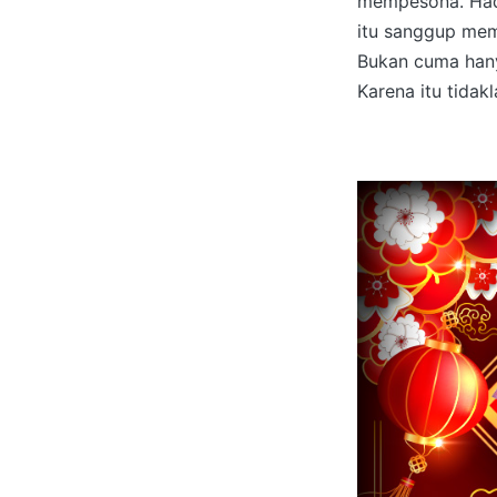
mempesona. Hadi
itu sanggup mem
Bukan cuma hanya
Karena itu tidakl