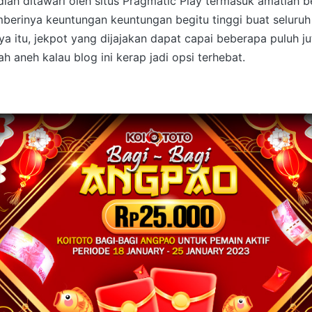
ah ditawari oleh situs Pragmatic Play termasuk amatlah b
berinya keuntungan keuntungan begitu tinggi buat seluruh
 itu, jekpot yang dijajakan dapat capai beberapa puluh ju
ah aneh kalau blog ini kerap jadi opsi terhebat.