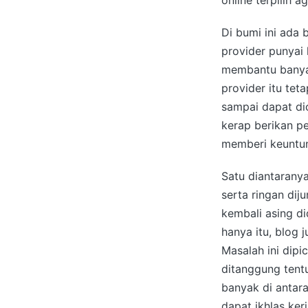
online terpilih a
Di bumi ini ada
provider punyai 
membantu banyak
provider itu te
sampai dapat di
kerap berikan p
memberi keuntu
Satu diantaranya
serta ringan dij
kembali asing d
hanya itu, blog 
Masalah ini dip
ditanggung tent
banyak di antar
dapat ikhlas ker