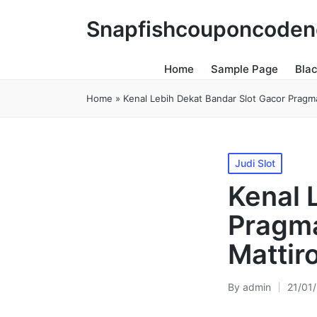
Snapfishcouponcode
Home
Sample Page
Blac
Home
»
Kenal Lebih Dekat Bandar Slot Gacor Pragma
Posted
Judi Slot
in
Kenal 
Pragma
Matti
By
admin
21/01
Posted
by