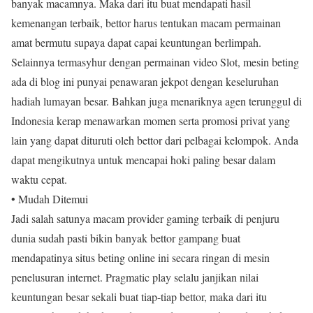
banyak macamnya. Maka dari itu buat mendapati hasil
kemenangan terbaik, bettor harus tentukan macam permainan
amat bermutu supaya dapat capai keuntungan berlimpah.
Selainnya termasyhur dengan permainan video Slot, mesin beting
ada di blog ini punyai penawaran jekpot dengan keseluruhan
hadiah lumayan besar. Bahkan juga menariknya agen terunggul di
Indonesia kerap menawarkan momen serta promosi privat yang
lain yang dapat dituruti oleh bettor dari pelbagai kelompok. Anda
dapat mengikutnya untuk mencapai hoki paling besar dalam
waktu cepat.
• Mudah Ditemui
Jadi salah satunya macam provider gaming terbaik di penjuru
dunia sudah pasti bikin banyak bettor gampang buat
mendapatinya situs beting online ini secara ringan di mesin
penelusuran internet. Pragmatic play selalu janjikan nilai
keuntungan besar sekali buat tiap-tiap bettor, maka dari itu