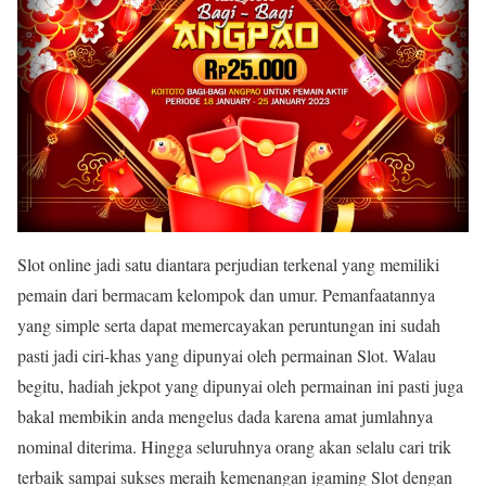
Slot online jadi satu diantara perjudian terkenal yang memiliki
pemain dari bermacam kelompok dan umur. Pemanfaatannya
yang simple serta dapat memercayakan peruntungan ini sudah
pasti jadi ciri-khas yang dipunyai oleh permainan Slot. Walau
begitu, hadiah jekpot yang dipunyai oleh permainan ini pasti juga
bakal membikin anda mengelus dada karena amat jumlahnya
nominal diterima. Hingga seluruhnya orang akan selalu cari trik
terbaik sampai sukses meraih kemenangan igaming Slot dengan