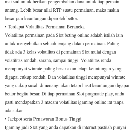
maksud untuk berikan pengembalian dana untuk tiap pemain
untung. Lebih besar nilai RTP suatu permainan, maka makin
besar pun keuntungan diperoleh bettor.
• Terdapat Volatilitas Permainan Beraneka
Volatilitas permainan pada Slot beting online adalah istilah lain
untuk menyebutkan sebuah jenjang dalam permainan. Paling
tidak ada 3 kelas volatilitas di permainan Slot mulai dengan
volatilitas rendah, sarana, sampai tinggi. Volatilitas renda
mempunyai winrate paling besar akan tetapi keuntungan yang
digapai cukup rendah. Dan volatilitas tinggi mempunyai winrate
yang cukup susah dimenangi akan tetapi hasil keuntungan digapai
bettor begitu besar. Di tiap permainan Slot pragmatic play, anda
pasti mendapatkan 3 macam volatilitas igaming online itu tanpa
ada sukar.
• Jackpot serta Penawaran Bonus Tinggi
Igaming judi Slot yang anda dapatkan di internet pastilah punyai