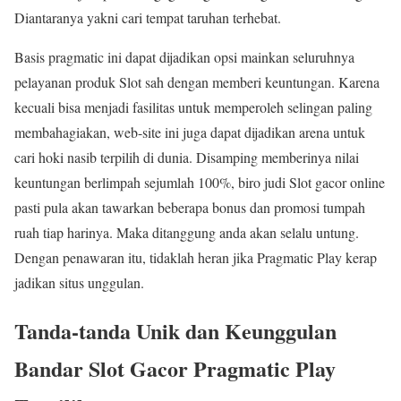
Diantaranya yakni cari tempat taruhan terhebat.
Basis pragmatic ini dapat dijadikan opsi mainkan seluruhnya
pelayanan produk Slot sah dengan memberi keuntungan. Karena
kecuali bisa menjadi fasilitas untuk memperoleh selingan paling
membahagiakan, web-site ini juga dapat dijadikan arena untuk
cari hoki nasib terpilih di dunia. Disamping memberinya nilai
keuntungan berlimpah sejumlah 100%, biro judi Slot gacor online
pasti pula akan tawarkan beberapa bonus dan promosi tumpah
ruah tiap harinya. Maka ditanggung anda akan selalu untung.
Dengan penawaran itu, tidaklah heran jika Pragmatic Play kerap
jadikan situs unggulan.
Tanda-tanda Unik dan Keunggulan
Bandar Slot Gacor Pragmatic Play