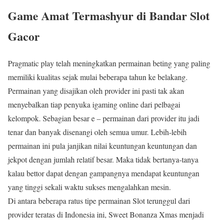
Game Amat Termashyur di Bandar Slot
Gacor
Pragmatic play telah meningkatkan permainan beting yang paling
memiliki kualitas sejak mulai beberapa tahun ke belakang.
Permainan yang disajikan oleh provider ini pasti tak akan
menyebalkan tiap penyuka igaming online dari pelbagai
kelompok. Sebagian besar e – permainan dari provider itu jadi
tenar dan banyak disenangi oleh semua umur. Lebih-lebih
permainan ini pula janjikan nilai keuntungan keuntungan dan
jekpot dengan jumlah relatif besar. Maka tidak bertanya-tanya
kalau bettor dapat dengan gampangnya mendapat keuntungan
yang tinggi sekali waktu sukses mengalahkan mesin.
Di antara beberapa ratus tipe permainan Slot terunggul dari
provider teratas di Indonesia ini, Sweet Bonanza Xmas menjadi