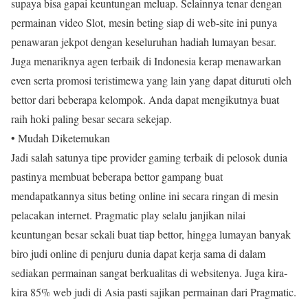
supaya bisa gapai keuntungan meluap. Selainnya tenar dengan
permainan video Slot, mesin beting siap di web-site ini punya
penawaran jekpot dengan keseluruhan hadiah lumayan besar.
Juga menariknya agen terbaik di Indonesia kerap menawarkan
even serta promosi teristimewa yang lain yang dapat dituruti oleh
bettor dari beberapa kelompok. Anda dapat mengikutnya buat
raih hoki paling besar secara sekejap.
• Mudah Diketemukan
Jadi salah satunya tipe provider gaming terbaik di pelosok dunia
pastinya membuat beberapa bettor gampang buat
mendapatkannya situs beting online ini secara ringan di mesin
pelacakan internet. Pragmatic play selalu janjikan nilai
keuntungan besar sekali buat tiap bettor, hingga lumayan banyak
biro judi online di penjuru dunia dapat kerja sama di dalam
sediakan permainan sangat berkualitas di websitenya. Juga kira-
kira 85% web judi di Asia pasti sajikan permainan dari Pragmatic.