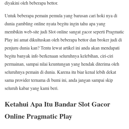
diyakini oleh beberapa bettor.
Untuk beberapa pemain pemula yang barusan cari hoki nya di
dunia gambling online nyata begitu ingin tahu apa yang
membikin web-site judi Slot online sangat gacor seperti Pragmatic
Play ini amat dikultuskan oleh beberapa bettor dan broker judi di
penjuru dunia kan? Tentu lewat artikel ini anda akan mendapati
begitu banyak info berkenaan seluruhnya kelebihan, ciri-ciri
permainan, sampai nilai keuntungan yang hendak diterima oleh
seluruhnya pemain di dunia. Karena itu biar kenal lebih dekat
sama provider ternama di bumi ini, anda jangan sampai skip
seluruh kabar yang kami beri.
Ketahui Apa Itu Bandar Slot Gacor
Online Pragmatic Play