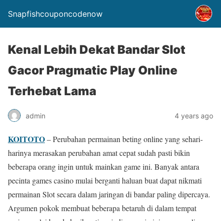
Snapfishcouponcodenow
Kenal Lebih Dekat Bandar Slot
Gacor Pragmatic Play Online
Terhebat Lama
admin
4 years ago
KOITOTO
– Perubahan permainan beting online yang sehari-
harinya merasakan perubahan amat cepat sudah pasti bikin
beberapa orang ingin untuk mainkan game ini. Banyak antara
pecinta games casino mulai berganti haluan buat dapat nikmati
permainan Slot secara dalam jaringan di bandar paling dipercaya.
Argumen pokok membuat beberapa betaruh di dalam tempat