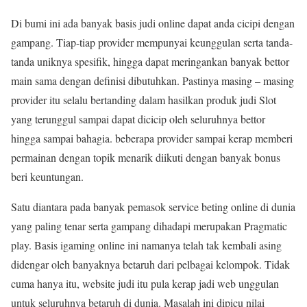
Di bumi ini ada banyak basis judi online dapat anda cicipi dengan
gampang. Tiap-tiap provider mempunyai keunggulan serta tanda-
tanda uniknya spesifik, hingga dapat meringankan banyak bettor
main sama dengan definisi dibutuhkan. Pastinya masing – masing
provider itu selalu bertanding dalam hasilkan produk judi Slot
yang terunggul sampai dapat dicicip oleh seluruhnya bettor
hingga sampai bahagia. beberapa provider sampai kerap memberi
permainan dengan topik menarik diikuti dengan banyak bonus
beri keuntungan.
Satu diantara pada banyak pemasok service beting online di dunia
yang paling tenar serta gampang dihadapi merupakan Pragmatic
play. Basis igaming online ini namanya telah tak kembali asing
didengar oleh banyaknya betaruh dari pelbagai kelompok. Tidak
cuma hanya itu, website judi itu pula kerap jadi web unggulan
untuk seluruhnya betaruh di dunia. Masalah ini dipicu nilai