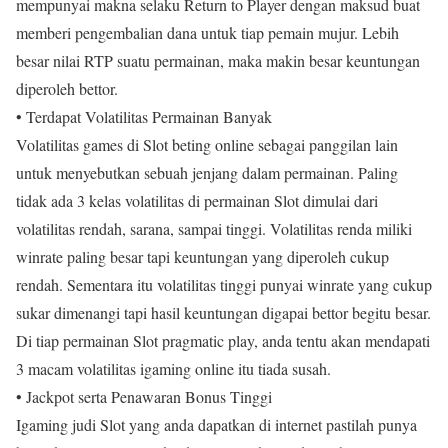
mempunyai makna selaku Return to Player dengan maksud buat
memberi pengembalian dana untuk tiap pemain mujur. Lebih
besar nilai RTP suatu permainan, maka makin besar keuntungan
diperoleh bettor.
• Terdapat Volatilitas Permainan Banyak
Volatilitas games di Slot beting online sebagai panggilan lain
untuk menyebutkan sebuah jenjang dalam permainan. Paling
tidak ada 3 kelas volatilitas di permainan Slot dimulai dari
volatilitas rendah, sarana, sampai tinggi. Volatilitas renda miliki
winrate paling besar tapi keuntungan yang diperoleh cukup
rendah. Sementara itu volatilitas tinggi punyai winrate yang cukup
sukar dimenangi tapi hasil keuntungan digapai bettor begitu besar.
Di tiap permainan Slot pragmatic play, anda tentu akan mendapati
3 macam volatilitas igaming online itu tiada susah.
• Jackpot serta Penawaran Bonus Tinggi
Igaming judi Slot yang anda dapatkan di internet pastilah punya