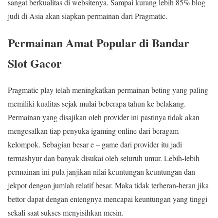
sangat berkualitas di websitenya. Sampai kurang lebih 85% blog
judi di Asia akan siapkan permainan dari Pragmatic.
Permainan Amat Popular di Bandar
Slot Gacor
Pragmatic play telah meningkatkan permainan beting yang paling
memiliki kualitas sejak mulai beberapa tahun ke belakang.
Permainan yang disajikan oleh provider ini pastinya tidak akan
mengesalkan tiap penyuka igaming online dari beragam
kelompok. Sebagian besar e – game dari provider itu jadi
termashyur dan banyak disukai oleh seluruh umur. Lebih-lebih
permainan ini pula janjikan nilai keuntungan keuntungan dan
jekpot dengan jumlah relatif besar. Maka tidak terheran-heran jika
bettor dapat dengan entengnya mencapai keuntungan yang tinggi
sekali saat sukses menyisihkan mesin.