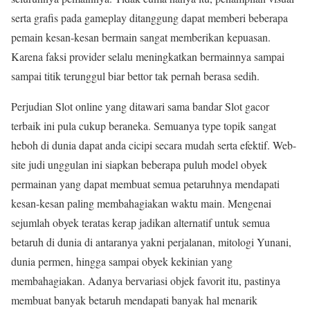
serta grafis pada gameplay ditanggung dapat memberi beberapa
pemain kesan-kesan bermain sangat memberikan kepuasan.
Karena faksi provider selalu meningkatkan bermainnya sampai
sampai titik terunggul biar bettor tak pernah berasa sedih.
Perjudian Slot online yang ditawari sama bandar Slot gacor
terbaik ini pula cukup beraneka. Semuanya type topik sangat
heboh di dunia dapat anda cicipi secara mudah serta efektif. Web-
site judi unggulan ini siapkan beberapa puluh model obyek
permainan yang dapat membuat semua petaruhnya mendapati
kesan-kesan paling membahagiakan waktu main. Mengenai
sejumlah obyek teratas kerap jadikan alternatif untuk semua
betaruh di dunia di antaranya yakni perjalanan, mitologi Yunani,
dunia permen, hingga sampai obyek kekinian yang
membahagiakan. Adanya bervariasi objek favorit itu, pastinya
membuat banyak betaruh mendapati banyak hal menarik