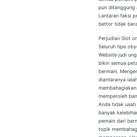
pun ditanggung
Lantaran faksi p
bettor tidak ber
Perjudian Slot o
Seluruh tipe oby
Website judi un
bikin semua pe
bermain. Mengena
diantaranya iala
membahagiakan. 
memperoleh bany
Anda tidak usah 
banyak kelebihan
pemain dari berm
topik membahagi