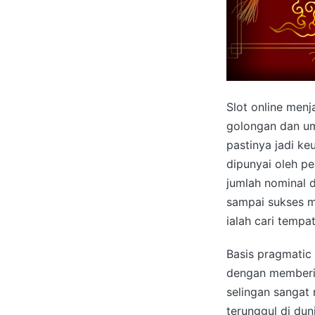
Slot online menj
golongan dan um
pastinya jadi ke
dipunyai oleh p
jumlah nominal 
sampai sukses m
ialah cari tempat
Basis pragmatic
dengan memberi 
selingan sangat 
terunggul di du