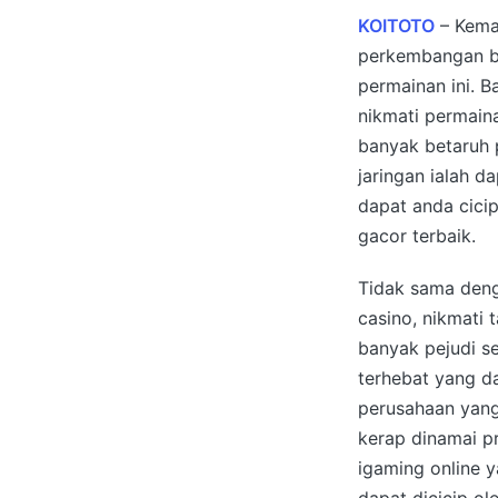
KOITOTO
– Kema
perkembangan be
permainan ini. 
nikmati permaina
banyak betaruh p
jaringan ialah d
dapat anda cicip
gacor terbaik.
Tidak sama deng
casino, nikmati 
banyak pejudi se
terhebat yang d
perusahaan yang
kerap dinamai p
igaming online 