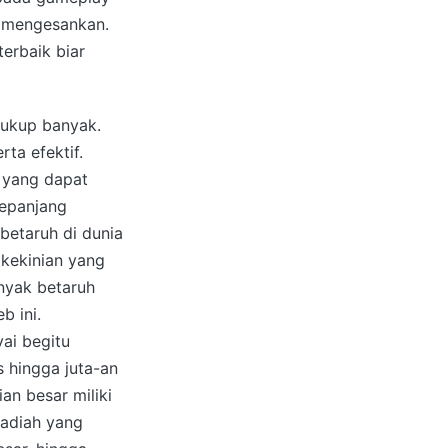
 mengesankan.
terbaik biar
 cukup banyak.
ta efektif.
 yang dapat
epanjang
betaruh di dunia
 kekinian yang
nyak betaruh
b ini.
yai begitu
s hingga juta-an
an besar miliki
hadiah yang