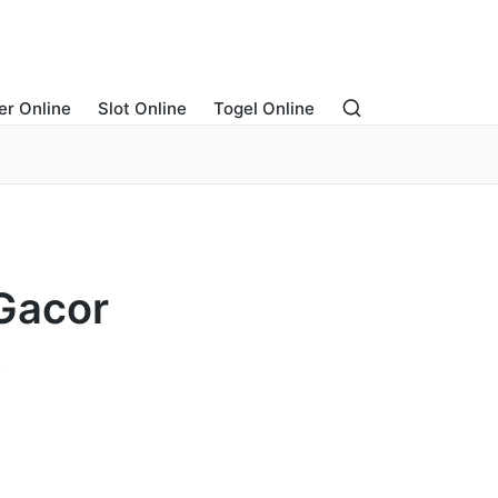
er Online
Slot Online
Togel Online
 Gacor
t