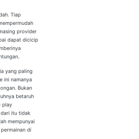
dah. Tiap
t mempermudah
masing provider
ai dapat dicicip
emberinya
ntungan.
ia yang paling
ne ini namanya
longan. Bukan
uruhnya betaruh
c play
ari itu tidak
telah mempunyai
 permainan di