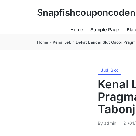
Snapfishcouponcode
Home
Sample Page
Blac
Home
»
Kenal Lebih Dekat Bandar Slot Gacor Pragma
Posted
Judi Slot
in
Kenal 
Pragma
Tabonj
By
admin
21/01
Posted
by