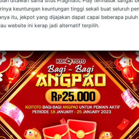
ah ditawari sama situs Pragmatic Play termasuk sangat be
nya keuntungan keuntungan tinggi sekali buat seluruh pe
nya itu, jekpot yang dijajakan dapat capai beberapa puluh j
au website ini kerap jadi alternatif terpilih.