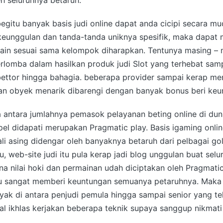
eh seluruhnya betaruh.
begitu banyak basis judi online dapat anda cicipi secara mu
keunggulan dan tanda-tanda uniknya spesifik, maka dapa
ain sesuai sama kelompok diharapkan. Tentunya masing – 
erlomba dalam hasilkan produk judi Slot yang terhebat samp
ettor hingga bahagia. beberapa provider sampai kerap m
n obyek menarik dibarengi dengan banyak bonus beri keu
a antara jumlahnya pemasok pelayanan beting online di dun
el didapati merupakan Pragmatic play. Basis igaming onli
li asing didengar oleh banyaknya betaruh dari pelbagai go
u, web-site judi itu pula kerap jadi blog unggulan buat sel
rena nilai hoki dan permainan udah diciptakan oleh Pragmati
u sangat memberi keuntungan semuanya petaruhnya. Maka d
nyak di antara penjudi pemula hingga sampai senior yang 
l ikhlas kerjakan beberapa teknik supaya sanggup nikmati