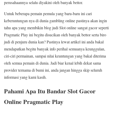
perusahaannya selalu diyakini oleh banyak bettor.
Untuk beberapa pemain pemula yang baru-baru ini cari
keberuntungan nya di dunia gambling online pastinya akan ingin
tahu apa yang membikin blog judi Slot online sangat gacor seperti
Pragmatic Play ini begitu disucikan oleh banyak bettor serta biro
judi di penjuru dunia kan? Pastinya lewat artikel ini anda bakal
mendapatkan begitu banyak info perihal semuanya keunggulan,
ciri-ciri permainan, sampai nilai keuntungan yang bakal diterima
oleh semua pemain di dunia. Jadi biar kenal lebih dekat sama
provider ternama di bumi ini, anda jangan hingga skip seluruh
informasi yang kami kasih.
Pahami Apa Itu Bandar Slot Gacor
Online Pragmatic Play