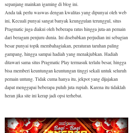
sepanjang mainkan igaming di blog ini.
Anda tak perlu waswas dengan kwalitas yang dipunyai oleh web
ini, Kecuali punyai sangat banyak keunggulan terunggul, situs
Pragmatic juga diakui oleh beberapa ratus hingga juta-an pemain
dari beragam penjuru dunia. Ini disebabkan perjudian ini sebagian
besar punyai topik membahagiakan, peraturan taruhan paling
gampang, hingga sampai hadiah yang menakjubkan. Hadiah
ditawari sama situs Pragmatic Play termasuk terlalu besar, hingga
bisa memberi keuntungan keuntungan tinggi sekali untuk seluruh
pemain untung. Tidak cuma hanya itu, jekpot yang dijajakan
dapat menggapai beberapa puluh juta rupiah. Karena itu tidaklah
heran jika site ini kerap jadi opsi terhebat.