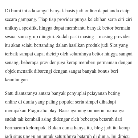
Di bumi ini ada sangat banyak basis judi online dapat anda cicipi
secara gampang. Tiap-tiap provider punya kelebihan serta ciri-ciri
uniknya spesifik, hingga dapat membantu banyak bettor bermain
sesuai sama grup diingini. Sudah pasti masing – masing provider
itu akan selalu bertanding dalam hasilkan produk judi Slot yang
terbaik sampai dapat dicicip oleh seluruhnya bettor hingga sampai
senang. beberapa provider juga kerap memberi permainan dengan
objek menarik dibarengi dengan sangat banyak bonus beri
keuntungan.
Satu diantaranya antara banyak penyuplai pelayanan beting
online di dunia yang paling populer serta simpel dihadapi
merupakan Pragmatic play. Basis igaming online ini namanya
sudah tak kembali asing didengar oleh beberapa betaruh dari
bermacam kelompok. Bukan cuma hanya itu, blog judi itu kerap
jadi situs unggulan untuk seluruhnya betaruh di dunia. Ini dipicu