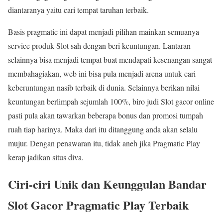
diantaranya yaitu cari tempat taruhan terbaik.
Basis pragmatic ini dapat menjadi pilihan mainkan semuanya
service produk Slot sah dengan beri keuntungan. Lantaran
selainnya bisa menjadi tempat buat mendapati kesenangan sangat
membahagiakan, web ini bisa pula menjadi arena untuk cari
keberuntungan nasib terbaik di dunia. Selainnya berikan nilai
keuntungan berlimpah sejumlah 100%, biro judi Slot gacor online
pasti pula akan tawarkan beberapa bonus dan promosi tumpah
ruah tiap harinya. Maka dari itu ditanggung anda akan selalu
mujur. Dengan penawaran itu, tidak aneh jika Pragmatic Play
kerap jadikan situs diva.
Ciri-ciri Unik dan Keunggulan Bandar
Slot Gacor Pragmatic Play Terbaik