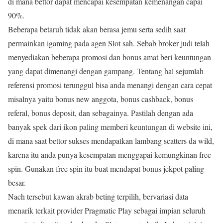
di mana bettor dapat mencapai kesempatan kemenangan capai
90%.
Beberapa betaruh tidak akan berasa jemu serta sedih saat
permainkan igaming pada agen Slot sah. Sebab broker judi telah
menyediakan beberapa promosi dan bonus amat beri keuntungan
yang dapat dimenangi dengan gampang. Tentang hal sejumlah
referensi promosi terunggul bisa anda menangi dengan cara cepat
misalnya yaitu bonus new anggota, bonus cashback, bonus
referal, bonus deposit, dan sebagainya. Pastilah dengan ada
banyak spek dari ikon paling memberi keuntungan di website ini,
di mana saat bettor sukses mendapatkan lambang scatters da wild,
karena itu anda punya kesempatan menggapai kemungkinan free
spin. Gunakan free spin itu buat mendapat bonus jekpot paling
besar.
Nach tersebut kawan akrab beting terpilih, bervariasi data
menarik terkait provider Pragmatic Play sebagai impian seluruh