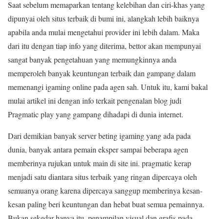
Saat sebelum memaparkan tentang kelebihan dan ciri-khas yang
dipunyai oleh situs terbaik di bumi ini, alangkah lebih baiknya
apabila anda mulai mengetahui provider ini lebih dalam. Maka
dari itu dengan tiap info yang diterima, bettor akan mempunyai
sangat banyak pengetahuan yang memungkinnya anda
memperoleh banyak keuntungan terbaik dan gampang dalam
memenangi igaming online pada agen sah. Untuk itu, kami bakal
mulai artikel ini dengan info terkait pengenalan blog judi
Pragmatic play yang gampang dihadapi di dunia internet.
Dari demikian banyak server beting igaming yang ada pada
dunia, banyak antara pemain eksper sampai beberapa agen
memberinya rujukan untuk main di site ini. pragmatic kerap
menjadi satu diantara situs terbaik yang ringan dipercaya oleh
semuanya orang karena dipercaya sanggup memberinya kesan-
kesan paling beri keuntungan dan hebat buat semua pemainnya.
Bukan sekedar hanya itu, penampilan visual dan grafis pada