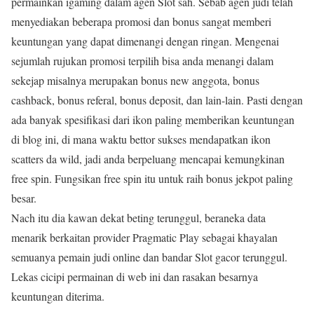
permainkan igaming dalam agen Slot sah. Sebab agen judi telah
menyediakan beberapa promosi dan bonus sangat memberi
keuntungan yang dapat dimenangi dengan ringan. Mengenai
sejumlah rujukan promosi terpilih bisa anda menangi dalam
sekejap misalnya merupakan bonus new anggota, bonus
cashback, bonus referal, bonus deposit, dan lain-lain. Pasti dengan
ada banyak spesifikasi dari ikon paling memberikan keuntungan
di blog ini, di mana waktu bettor sukses mendapatkan ikon
scatters da wild, jadi anda berpeluang mencapai kemungkinan
free spin. Fungsikan free spin itu untuk raih bonus jekpot paling
besar.
Nach itu dia kawan dekat beting terunggul, beraneka data
menarik berkaitan provider Pragmatic Play sebagai khayalan
semuanya pemain judi online dan bandar Slot gacor terunggul.
Lekas cicipi permainan di web ini dan rasakan besarnya
keuntungan diterima.