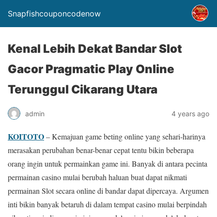
Snapfishcouponcodenow
Kenal Lebih Dekat Bandar Slot
Gacor Pragmatic Play Online
Terunggul Cikarang Utara
admin
4 years ago
KOITOTO
– Kemajuan game beting online yang sehari-harinya
merasakan perubahan benar-benar cepat tentu bikin beberapa
orang ingin untuk permainkan game ini. Banyak di antara pecinta
permainan casino mulai berubah haluan buat dapat nikmati
permainan Slot secara online di bandar dapat dipercaya. Argumen
inti bikin banyak betaruh di dalam tempat casino mulai berpindah