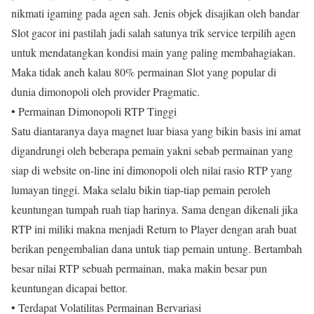
nikmati igaming pada agen sah. Jenis objek disajikan oleh bandar
Slot gacor ini pastilah jadi salah satunya trik service terpilih agen
untuk mendatangkan kondisi main yang paling membahagiakan.
Maka tidak aneh kalau 80% permainan Slot yang popular di
dunia dimonopoli oleh provider Pragmatic.
• Permainan Dimonopoli RTP Tinggi
Satu diantaranya daya magnet luar biasa yang bikin basis ini amat
digandrungi oleh beberapa pemain yakni sebab permainan yang
siap di website on-line ini dimonopoli oleh nilai rasio RTP yang
lumayan tinggi. Maka selalu bikin tiap-tiap pemain peroleh
keuntungan tumpah ruah tiap harinya. Sama dengan dikenali jika
RTP ini miliki makna menjadi Return to Player dengan arah buat
berikan pengembalian dana untuk tiap pemain untung. Bertambah
besar nilai RTP sebuah permainan, maka makin besar pun
keuntungan dicapai bettor.
• Terdapat Volatilitas Permainan Bervariasi