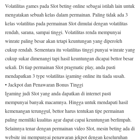
Volatilitas games pada Slot beting online sebagai istilah lain untuk
mengatakan sebuah kelas dalam permainan. Paling tidak ada 3
kelas volatilitas pada permainan Slot dimulai dengan volatilitas
rendah, sarana, sampai tinggi. Volatilitas renda mempunyai
winrate paling besar akan tetapi keuntungan yang diperoleh
cukup rendah. Sementara itu volatilitas tinggi punyai winrate yang
cukup sukar dimenangi tapi hasil keuntungan dicapai bettor besar
sekali. Di tiap permainan Slot pragmatic play, anda pasti
mendapatkan 3 type volatilitas igaming online itu tiada susah.
• Jackpot dan Penawaran Bonus Tinggi
Igaming judi Slot yang anda dapatkan di internet pasti
mempunyai banyak macamnya. Hingga untuk mendapati hasil
kemenangan terunggul, bettor harus tentukan tipe permainan
paling memiliki kualitas agar dapat capai keuntungan berlimpah.
Selainnya tenar dengan permainan video Slot, mesin beting ada di
website ini mempunyai penawaran jekpot dengan keseluruhan