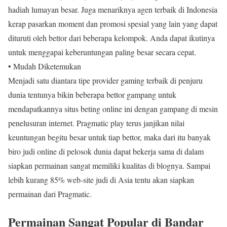
hadiah lumayan besar. Juga menariknya agen terbaik di Indonesia
kerap pasarkan moment dan promosi spesial yang lain yang dapat
dituruti oleh bettor dari beberapa kelompok. Anda dapat ikutinya
untuk menggapai keberuntungan paling besar secara cepat.
• Mudah Diketemukan
Menjadi satu diantara tipe provider gaming terbaik di penjuru
dunia tentunya bikin beberapa bettor gampang untuk
mendapatkannya situs beting online ini dengan gampang di mesin
penelusuran internet. Pragmatic play terus janjikan nilai
keuntungan begitu besar untuk tiap bettor, maka dari itu banyak
biro judi online di pelosok dunia dapat bekerja sama di dalam
siapkan permainan sangat memiliki kualitas di blognya. Sampai
lebih kurang 85% web-site judi di Asia tentu akan siapkan
permainan dari Pragmatic.
Permainan Sangat Popular di Bandar