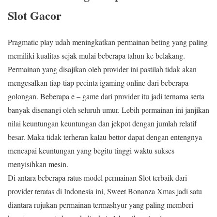
Slot Gacor
Pragmatic play udah meningkatkan permainan beting yang paling
memiliki kualitas sejak mulai beberapa tahun ke belakang.
Permainan yang disajikan oleh provider ini pastilah tidak akan
mengesalkan tiap-tiap pecinta igaming online dari beberapa
golongan. Beberapa e – game dari provider itu jadi ternama serta
banyak disenangi oleh seluruh umur. Lebih permainan ini janjikan
nilai keuntungan keuntungan dan jekpot dengan jumlah relatif
besar. Maka tidak terheran kalau bettor dapat dengan entengnya
mencapai keuntungan yang begitu tinggi waktu sukses
menyisihkan mesin.
Di antara beberapa ratus model permainan Slot terbaik dari
provider teratas di Indonesia ini, Sweet Bonanza Xmas jadi satu
diantara rujukan permainan termashyur yang paling memberi