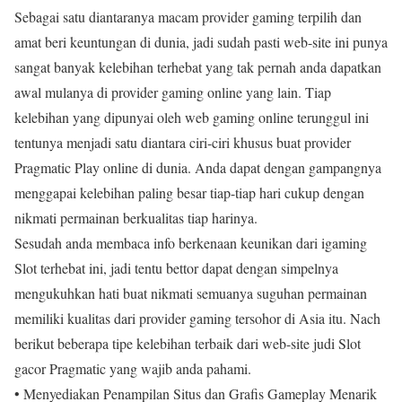
Sebagai satu diantaranya macam provider gaming terpilih dan
amat beri keuntungan di dunia, jadi sudah pasti web-site ini punya
sangat banyak kelebihan terhebat yang tak pernah anda dapatkan
awal mulanya di provider gaming online yang lain. Tiap
kelebihan yang dipunyai oleh web gaming online terunggul ini
tentunya menjadi satu diantara ciri-ciri khusus buat provider
Pragmatic Play online di dunia. Anda dapat dengan gampangnya
menggapai kelebihan paling besar tiap-tiap hari cukup dengan
nikmati permainan berkualitas tiap harinya.
Sesudah anda membaca info berkenaan keunikan dari igaming
Slot terhebat ini, jadi tentu bettor dapat dengan simpelnya
mengukuhkan hati buat nikmati semuanya suguhan permainan
memiliki kualitas dari provider gaming tersohor di Asia itu. Nach
berikut beberapa tipe kelebihan terbaik dari web-site judi Slot
gacor Pragmatic yang wajib anda pahami.
• Menyediakan Penampilan Situs dan Grafis Gameplay Menarik