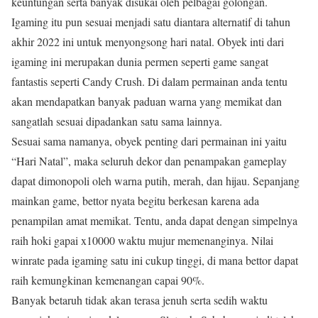
keuntungan serta banyak disukai oleh pelbagai golongan.
Igaming itu pun sesuai menjadi satu diantara alternatif di tahun
akhir 2022 ini untuk menyongsong hari natal. Obyek inti dari
igaming ini merupakan dunia permen seperti game sangat
fantastis seperti Candy Crush. Di dalam permainan anda tentu
akan mendapatkan banyak paduan warna yang memikat dan
sangatlah sesuai dipadankan satu sama lainnya.
Sesuai sama namanya, obyek penting dari permainan ini yaitu
“Hari Natal”, maka seluruh dekor dan penampakan gameplay
dapat dimonopoli oleh warna putih, merah, dan hijau. Sepanjang
mainkan game, bettor nyata begitu berkesan karena ada
penampilan amat memikat. Tentu, anda dapat dengan simpelnya
raih hoki gapai x10000 waktu mujur memenanginya. Nilai
winrate pada igaming satu ini cukup tinggi, di mana bettor dapat
raih kemungkinan kemenangan capai 90%.
Banyak betaruh tidak akan terasa jenuh serta sedih waktu