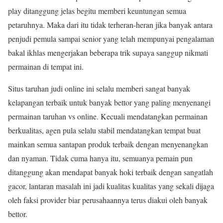
play ditanggung jelas begitu memberi keuntungan semua
petaruhnya. Maka dari itu tidak terheran-heran jika banyak antara
penjudi pemula sampai senior yang telah mempunyai pengalaman
bakal ikhlas mengerjakan beberapa trik supaya sanggup nikmati
permainan di tempat ini.
Situs taruhan judi online ini selalu memberi sangat banyak
kelapangan terbaik untuk banyak bettor yang paling menyenangi
permainan taruhan vs online. Kecuali mendatangkan permainan
berkualitas, agen pula selalu stabil mendatangkan tempat buat
mainkan semua santapan produk terbaik dengan menyenangkan
dan nyaman. Tidak cuma hanya itu, semuanya pemain pun
ditanggung akan mendapat banyak hoki terbaik dengan sangatlah
gacor, lantaran masalah ini jadi kualitas kualitas yang sekali dijaga
oleh faksi provider biar perusahaannya terus diakui oleh banyak
bettor.