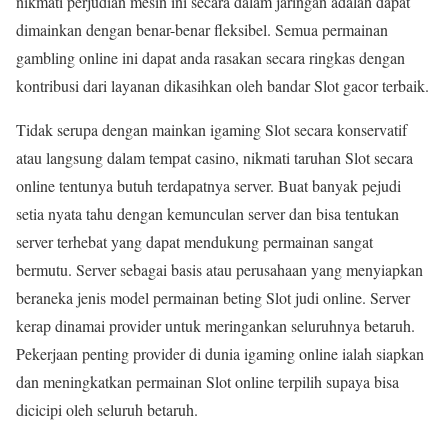
nikmati perjudian mesin ini secara dalam jaringan adalah dapat
dimainkan dengan benar-benar fleksibel. Semua permainan
gambling online ini dapat anda rasakan secara ringkas dengan
kontribusi dari layanan dikasihkan oleh bandar Slot gacor terbaik.
Tidak serupa dengan mainkan igaming Slot secara konservatif
atau langsung dalam tempat casino, nikmati taruhan Slot secara
online tentunya butuh terdapatnya server. Buat banyak pejudi
setia nyata tahu dengan kemunculan server dan bisa tentukan
server terhebat yang dapat mendukung permainan sangat
bermutu. Server sebagai basis atau perusahaan yang menyiapkan
beraneka jenis model permainan beting Slot judi online. Server
kerap dinamai provider untuk meringankan seluruhnya betaruh.
Pekerjaan penting provider di dunia igaming online ialah siapkan
dan meningkatkan permainan Slot online terpilih supaya bisa
dicicipi oleh seluruh betaruh.