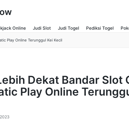
now
kjack Online
Judi Slot
Judi Togel
Pediksi Togel
Pok
ic Play Online Terunggul Kei Kecil
Lebih Dekat Bandar Slot
tic Play Online Terunggu
/2023