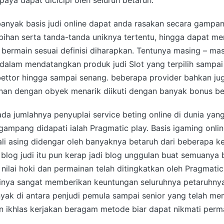
upaya dapat dicicipi oleh seluruh betaruh.
banyak basis judi online dapat anda rasakan secara gampan
ihan serta tanda-tanda uniknya tertentu, hingga dapat me
bermain sesuai definisi diharapkan. Tentunya masing – mas
dalam mendatangkan produk judi Slot yang terpilih sampai 
ettor hingga sampai senang. beberapa provider bahkan ju
an dengan obyek menarik diikuti dengan banyak bonus be
da jumlahnya penyuplai service beting online di dunia yang
ampang didapati ialah Pragmatic play. Basis igaming onli
li asing didengar oleh banyaknya betaruh dari beberapa k
 blog judi itu pun kerap jadi blog unggulan buat semuanya b
cu nilai hoki dan permainan telah ditingkatkan oleh Pragmatic
inya sangat memberikan keuntungan seluruhnya petaruhnya
nyak di antara penjudi pemula sampai senior yang telah mem
 ikhlas kerjakan beragam metode biar dapat nikmati permai