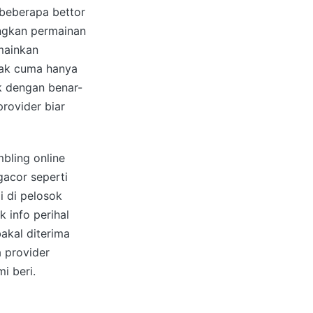
 beberapa bettor
angkan permainan
mainkan
ak cuma hanya
k dengan benar-
provider biar
bling online
gacor seperti
i di pelosok
 info perihal
akal diterima
 provider
i beri.