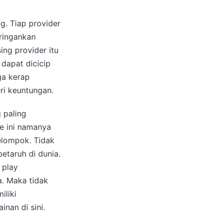
g. Tiap provider
ringankan
ing provider itu
dapat dicicip
ga kerap
ri keuntungan.
 paling
ne ini namanya
elompok. Tidak
etaruh di dunia.
 play
. Maka tidak
iliki
nan di sini.