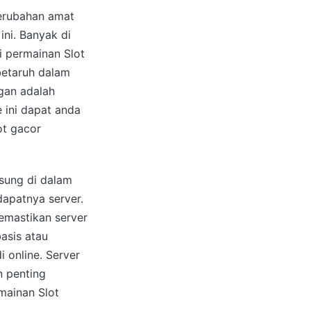
perubahan amat
ni. Banyak di
i permainan Slot
betaruh dalam
ngan adalah
 ini dapat anda
ot gacor
gsung di dalam
dapatnya server.
memastikan server
asis atau
 online. Server
n penting
mainan Slot