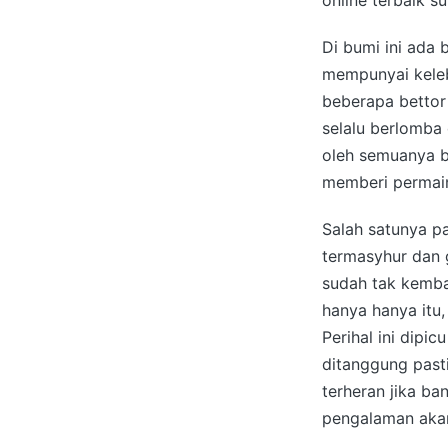
online terbaik s
Di bumi ini ada 
mempunyai keleb
beberapa bettor 
selalu berlomba 
oleh semuanya b
memberi permain
Salah satunya pa
termasyhur dan g
sudah tak kemba
hanya hanya itu,
Perihal ini dipi
ditanggung past
terheran jika ba
pengalaman akan