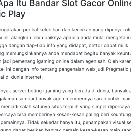
Apa Itu Bandar Slot Gacor Onlin
c Play
ngatakan perihal kelebihan dan keunikan yang dipunyai ole
i ini, alangkah lebih baiknya apabila anda mulai mengetahui
gga dengan tiap-tiap info yang didapat, bettor dapat milik
g memungkinkannya anda mendapat begitu banyak keuntun
m jadi pemenang igaming online dalam agen sah. Oleh kare
kel ini dengan info tentang pengenalan web judi Pragmatic
 di dunia internet.
anyak server beting igaming yang berada di dunia, banyak 
laman sampai banyak agen memberinya saran untuk main 
menjadi salah satunya situs terpilih yang simpel dipercaya
percaya bisa memberinya kesan-kesan paling beri keuntun
pemainnya. Tidak sekedar hanya itu, penampakan visual ser
gung dapat berikan banyak pemain kesan-kesan main san