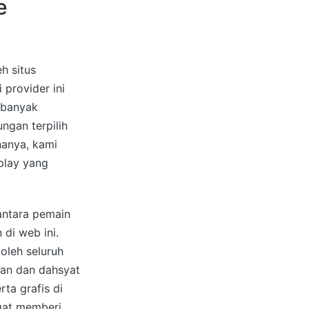
e
h situs
 provider ini
i banyak
gan terpilih
nanya, kami
 play yang
antara pemain
di web ini.
 oleh seluruh
gan dan dahsyat
ta grafis di
gat memberi