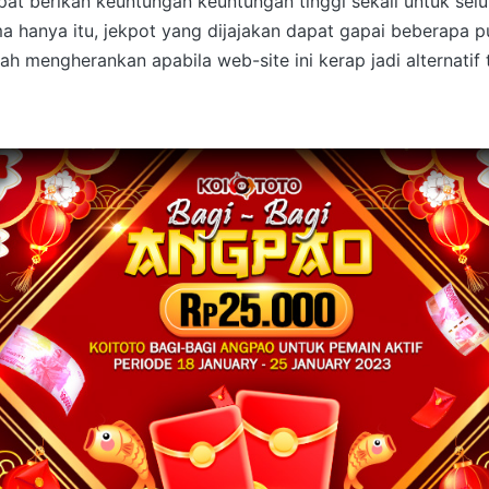
pat berikan keuntungan keuntungan tinggi sekali untuk sel
a hanya itu, jekpot yang dijajakan dapat gapai beberapa pu
ah mengherankan apabila web-site ini kerap jadi alternatif 