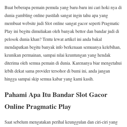
Buat beberapa pemain pemula yang baru-baru ini cari hoki nya di
dunia gambling online pastilah sangat ingin tahu apa yang
membuat website judi Slot online sangat gacor seperti Pragmatic
Play ini begitu dimuliakan oleh banyak bettor dan bandar judi di
pelosok dunia khan? Tentu lewat artikel ini anda bakal
mendapatkan begitu banyak info berkenaan semuanya kelebihan,
keunikan permainan, sampai nilai keuntungan yang hendak
diterima oleh semua pemain di dunia. Karenanya biar mengetahui
lebih dekat sama provider tersohor di bumi ini, anda jangan
hingga sampai skip semua kabar yang kami kasih.
Pahami Apa Itu Bandar Slot Gacor
Online Pragmatic Play
Saat sebelum mengatakan perihal keunggulan dan ciri-ciri yang