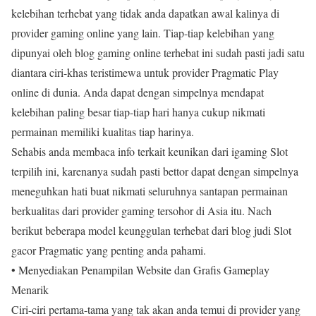
kelebihan terhebat yang tidak anda dapatkan awal kalinya di
provider gaming online yang lain. Tiap-tiap kelebihan yang
dipunyai oleh blog gaming online terhebat ini sudah pasti jadi satu
diantara ciri-khas teristimewa untuk provider Pragmatic Play
online di dunia. Anda dapat dengan simpelnya mendapat
kelebihan paling besar tiap-tiap hari hanya cukup nikmati
permainan memiliki kualitas tiap harinya.
Sehabis anda membaca info terkait keunikan dari igaming Slot
terpilih ini, karenanya sudah pasti bettor dapat dengan simpelnya
meneguhkan hati buat nikmati seluruhnya santapan permainan
berkualitas dari provider gaming tersohor di Asia itu. Nach
berikut beberapa model keunggulan terhebat dari blog judi Slot
gacor Pragmatic yang penting anda pahami.
• Menyediakan Penampilan Website dan Grafis Gameplay
Menarik
Ciri-ciri pertama-tama yang tak akan anda temui di provider yang