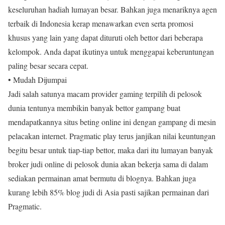
keseluruhan hadiah lumayan besar. Bahkan juga menariknya agen
terbaik di Indonesia kerap menawarkan even serta promosi
khusus yang lain yang dapat dituruti oleh bettor dari beberapa
kelompok. Anda dapat ikutinya untuk menggapai keberuntungan
paling besar secara cepat.
• Mudah Dijumpai
Jadi salah satunya macam provider gaming terpilih di pelosok
dunia tentunya membikin banyak bettor gampang buat
mendapatkannya situs beting online ini dengan gampang di mesin
pelacakan internet. Pragmatic play terus janjikan nilai keuntungan
begitu besar untuk tiap-tiap bettor, maka dari itu lumayan banyak
broker judi online di pelosok dunia akan bekerja sama di dalam
sediakan permainan amat bermutu di blognya. Bahkan juga
kurang lebih 85% blog judi di Asia pasti sajikan permainan dari
Pragmatic.