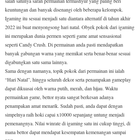
salah satunya saran permainan termashyur yang paling beri
keuntungan dan banyak disenangi oleh beberapa kelompok.
Igaming itu sesuai menjadi satu diantara alternatif di tahun akhir
2022 ini buat menyongsong hari natal. Obyek pokok dari igaming
ini merupakan dunia permen seperti game amat sensasional
seperti Candy Crush. Di permainan anda pasti mendapatkan
banyak gabungan warna yang memikat serta benar-benar sesuai
digabungkan satu sama lainnya.
Sama dengan namanya, topik pokok dari permainan ini ialah
“Hari Natal”, hingga seluruh dekor serta penampakan gameplay
dapat dikuasai oleh warna putih, merah, dan hijau. Waktu
permainkan game, bettor nyata sangat berkesan adanya
penampakan amat menarik. Sudah pasti, anda dapat dengan
simpelnya raih hoki capai x10000 sepanjang untung menjadi
pemenangnya. Nilai winrate di igaming satu ini cukup tinggi, di
mana bettor dapat mendapat kesempatan kemenangan sampai