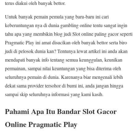
terus diakui oleh banyak bettor.
Untuk banyak pemain pemula yang baru-baru ini cari
keberuntungan nya di dunia gambling online tentu sangat ingin
tahu apa yang membikin blog judi Slot online paling gacor seperti
Pragmatic Play ini amat disucikan oleh banyak bettor serta biro
judi di pelosok dunia kan? Tentunya lewat artikel ini anda akan
mendapati banyak info tentang semua keunggulan, keunikan
permainan, sampai nilai keuntungan yang bisa diterima oleh
seluruhnya pemain di dunia. Karenanya biar mengenali lebih
dekat sama provider tersohor di bumi ini, anda jangan hingga
sampai skip seluruhnya informasi yang kami kasih.
Pahami Apa Itu Bandar Slot Gacor
Online Pragmatic Play