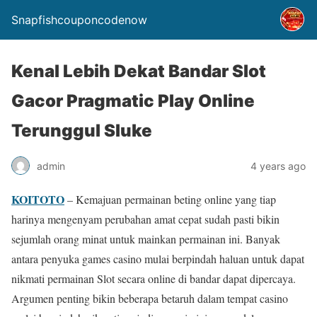
Snapfishcouponcodenow
Kenal Lebih Dekat Bandar Slot
Gacor Pragmatic Play Online
Terunggul Sluke
admin
4 years ago
KOITOTO
– Kemajuan permainan beting online yang tiap
harinya mengenyam perubahan amat cepat sudah pasti bikin
sejumlah orang minat untuk mainkan permainan ini. Banyak
antara penyuka games casino mulai berpindah haluan untuk dapat
nikmati permainan Slot secara online di bandar dapat dipercaya.
Argumen penting bikin beberapa betaruh dalam tempat casino