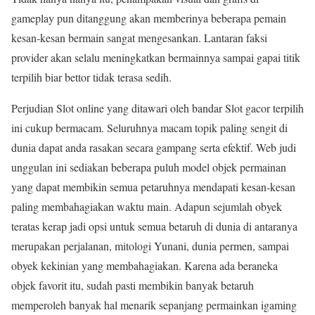
gameplay pun ditanggung akan memberinya beberapa pemain
kesan-kesan bermain sangat mengesankan. Lantaran faksi
provider akan selalu meningkatkan bermainnya sampai gapai titik
terpilih biar bettor tidak terasa sedih.
Perjudian Slot online yang ditawari oleh bandar Slot gacor terpilih
ini cukup bermacam. Seluruhnya macam topik paling sengit di
dunia dapat anda rasakan secara gampang serta efektif. Web judi
unggulan ini sediakan beberapa puluh model objek permainan
yang dapat membikin semua petaruhnya mendapati kesan-kesan
paling membahagiakan waktu main. Adapun sejumlah obyek
teratas kerap jadi opsi untuk semua betaruh di dunia di antaranya
merupakan perjalanan, mitologi Yunani, dunia permen, sampai
obyek kekinian yang membahagiakan. Karena ada beraneka
objek favorit itu, sudah pasti membikin banyak betaruh
memperoleh banyak hal menarik sepanjang permainkan igaming