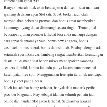
kemenangan gapai 90%.
Banyak betaruh tidak akan berasa jemu dan sedih saat mainkan
igaming di dalam agen Slot sah. Sebab broker judi telah
menyediakan beberapa promosi dan bonus amat memberikan
keuntungan yang dapat dimenangi secara ringan. Tentang hal
beberapa rujukan promosi terhebat bisa anda menangi dengan
cara cepat di antaranya yaitu bonus new anggota, bonus
cashback, bonus referal, bonus deposit, dsb. Pastinya dengan ada
sejumlah spesifikasi dari lambang sangat memberikan keuntungan
di site ini, di mana saat bettor sukses mendapatkan lambang
scatters da wild, karena itu anda punya kesempatan mencapai
kesempatan free spin. Menggunakan free spin itu untuk mencapai
bonus jekpot paling besar.
Nach itu sahabat beting terhebat, banyak data menarik perihal
provider Pragmatic Play sebagai idaman seluruh pemain judi
online dan bandar Slot gacor terhebat. Selekasnya rasakan