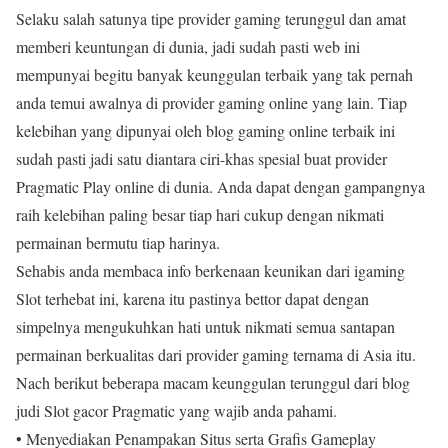
Selaku salah satunya tipe provider gaming terunggul dan amat
memberi keuntungan di dunia, jadi sudah pasti web ini
mempunyai begitu banyak keunggulan terbaik yang tak pernah
anda temui awalnya di provider gaming online yang lain. Tiap
kelebihan yang dipunyai oleh blog gaming online terbaik ini
sudah pasti jadi satu diantara ciri-khas spesial buat provider
Pragmatic Play online di dunia. Anda dapat dengan gampangnya
raih kelebihan paling besar tiap hari cukup dengan nikmati
permainan bermutu tiap harinya.
Sehabis anda membaca info berkenaan keunikan dari igaming
Slot terhebat ini, karena itu pastinya bettor dapat dengan
simpelnya mengukuhkan hati untuk nikmati semua santapan
permainan berkualitas dari provider gaming ternama di Asia itu.
Nach berikut beberapa macam keunggulan terunggul dari blog
judi Slot gacor Pragmatic yang wajib anda pahami.
• Menyediakan Penampakan Situs serta Grafis Gameplay