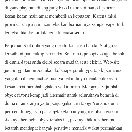
di gameplay pun ditanggung bakal memberi banyak pemain
kesan-kesan main amat memberikan kepuasan. Karena faksi
provider tetap akan meningkatkan bermainnya sampai gapai titik
terhebat biar bettor tak pernah berasa sedih.
Perjudian Slot online yang disodorkan oleh bandar Slot gacor
terbaik ini pun cukup beraneka. Seluruh type topik sangat heboh
di dunia dapat anda cicipi secara mudah serta efektif. Web-site
judi unggulan ini sediakan beberapa puluh type topik permainan
yang dapat membuat semuanya petaruhnya mendapati kesan-
kesan amat membahagiakan waktu main. Mengenai sejumlah
obyek favorit kerap jadi alternatif untuk seluruhnya betaruh di
dunia di antaranya yaitu penjelajahan, mitologi Yunani, dunia
permen, hingga sampai objek kekinian yang membahagiakan.
Adanya beraneka objek teratas itu, pastinya bikin beberapa
betaruh mendapat banyak peristiwa menarik waktu permainkan