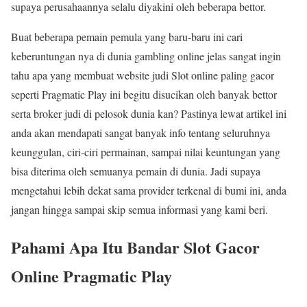
supaya perusahaannya selalu diyakini oleh beberapa bettor.
Buat beberapa pemain pemula yang baru-baru ini cari
keberuntungan nya di dunia gambling online jelas sangat ingin
tahu apa yang membuat website judi Slot online paling gacor
seperti Pragmatic Play ini begitu disucikan oleh banyak bettor
serta broker judi di pelosok dunia kan? Pastinya lewat artikel ini
anda akan mendapati sangat banyak info tentang seluruhnya
keunggulan, ciri-ciri permainan, sampai nilai keuntungan yang
bisa diterima oleh semuanya pemain di dunia. Jadi supaya
mengetahui lebih dekat sama provider terkenal di bumi ini, anda
jangan hingga sampai skip semua informasi yang kami beri.
Pahami Apa Itu Bandar Slot Gacor
Online Pragmatic Play