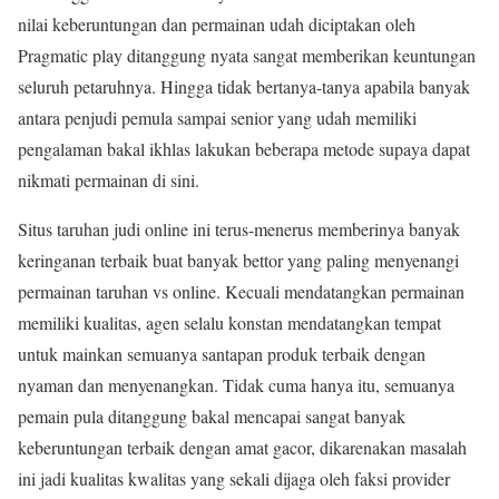
nilai keberuntungan dan permainan udah diciptakan oleh
Pragmatic play ditanggung nyata sangat memberikan keuntungan
seluruh petaruhnya. Hingga tidak bertanya-tanya apabila banyak
antara penjudi pemula sampai senior yang udah memiliki
pengalaman bakal ikhlas lakukan beberapa metode supaya dapat
nikmati permainan di sini.
Situs taruhan judi online ini terus-menerus memberinya banyak
keringanan terbaik buat banyak bettor yang paling menyenangi
permainan taruhan vs online. Kecuali mendatangkan permainan
memiliki kualitas, agen selalu konstan mendatangkan tempat
untuk mainkan semuanya santapan produk terbaik dengan
nyaman dan menyenangkan. Tidak cuma hanya itu, semuanya
pemain pula ditanggung bakal mencapai sangat banyak
keberuntungan terbaik dengan amat gacor, dikarenakan masalah
ini jadi kualitas kwalitas yang sekali dijaga oleh faksi provider