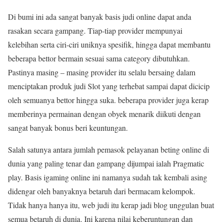
Di bumi ini ada sangat banyak basis judi online dapat anda
rasakan secara gampang. Tiap-tiap provider mempunyai
kelebihan serta ciri-ciri uniknya spesifik, hingga dapat membantu
beberapa bettor bermain sesuai sama category dibutuhkan.
Pastinya masing – masing provider itu selalu bersaing dalam
menciptakan produk judi Slot yang terhebat sampai dapat dicicip
oleh semuanya bettor hingga suka. beberapa provider juga kerap
memberinya permainan dengan obyek menarik diikuti dengan
sangat banyak bonus beri keuntungan.
Salah satunya antara jumlah pemasok pelayanan beting online di
dunia yang paling tenar dan gampang dijumpai ialah Pragmatic
play. Basis igaming online ini namanya sudah tak kembali asing
didengar oleh banyaknya betaruh dari bermacam kelompok.
Tidak hanya hanya itu, web judi itu kerap jadi blog unggulan buat
semua betaruh di dunia. Ini karena nilai keberuntungan dan