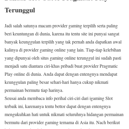
Terunggul
Jadi salah satunya macam provider gaming terpilih serta paling
beri keuntungan di dunia, karena itu tentu site ini punyai sangat
banyak keunggulan terpilih yang tak pernah anda dapatkan awal
kalinya di provider gaming online yang lain. Tiap-tiap kelebihan
yang dipunyai oleh situs gaming online terunggul ini sudah pasti
menjadi satu diantara ciri-khas pribadi buat provider Pragmatic
Play online di dunia. Anda dapat dengan entengnya mendapat
keunggulan paling besar sehari-hari hanya cukup nikmati
permainan bermutu tiap harinya.
Seusai anda membaca info perihal ciri-ciri dari igaming Slot
terbaik ini, karenanya tentu bettor dapat dengan entengnya
mengukuhkan hati untuk nikmati seluruhnya hidangan permainan
bermutu dari provider gaming ternama di Asia itu. Nach berikut