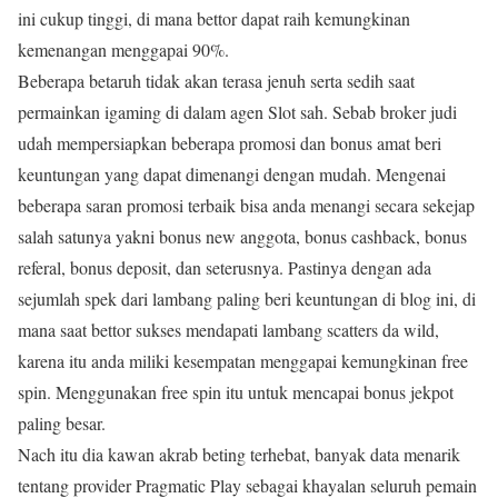
ini cukup tinggi, di mana bettor dapat raih kemungkinan
kemenangan menggapai 90%.
Beberapa betaruh tidak akan terasa jenuh serta sedih saat
permainkan igaming di dalam agen Slot sah. Sebab broker judi
udah mempersiapkan beberapa promosi dan bonus amat beri
keuntungan yang dapat dimenangi dengan mudah. Mengenai
beberapa saran promosi terbaik bisa anda menangi secara sekejap
salah satunya yakni bonus new anggota, bonus cashback, bonus
referal, bonus deposit, dan seterusnya. Pastinya dengan ada
sejumlah spek dari lambang paling beri keuntungan di blog ini, di
mana saat bettor sukses mendapati lambang scatters da wild,
karena itu anda miliki kesempatan menggapai kemungkinan free
spin. Menggunakan free spin itu untuk mencapai bonus jekpot
paling besar.
Nach itu dia kawan akrab beting terhebat, banyak data menarik
tentang provider Pragmatic Play sebagai khayalan seluruh pemain