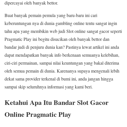
dipercayai oleh banyak bettor.
Buat banyak pemain pemula yang baru-baru ini cari
keberuntungan nya di dunia gambling online tentu sangat ingin
tahu apa yang membikin web judi Slot online sangat gacor seperti
Pragmatic Play ini begitu disucikan oleh banyak bettor dan
bandar judi di penjuru dunia kan? Pastinya lewat artikel ini anda
dapat mendapatkan banyak info berkenaan semuanya kelebihan,
ciri-ciri permainan, sampai nilai keuntungan yang bakal diterima
oleh semua pemain di dunia. Karenanya supaya mengenali lebih
dekat sama provider terkenal di bumi ini, anda jangan hingga
sampai skip seluruhnya informasi yang kami beri.
Ketahui Apa Itu Bandar Slot Gacor
Online Pragmatic Play