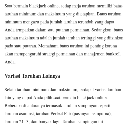
Saat bermain blackjack online, setiap meja taruhan memiliki batas
taruhan minimum dan maksimum yang ditetapkan. Batas taruhan
minimum mengacu pada jumlah taruhan terendah yang dapat
Anda tempatkan dalam satu putaran permainan. Sedangkan, batas
taruhan maksimum adalah jumlah taruhan tertinggi yang diizinkan
pada satu putaran. Memahami batas taruhan ini penting karena
akan mempengaruhi strategi permainan dan manajemen bankroll
Anda.
Variasi Taruhan Lainnya
Selain taruhan minimum dan maksimum, terdapat variasi taruhan
lain yang dapat Anda pilih saat bermain blackjack online.
Beberapa di antaranya termasuk taruhan sampingan seperti
taruhan asuransi, taruhan Perfect Pair (pasangan sempurna),
taruhan 21+3, dan banyak lagi. Taruhan sampingan ini