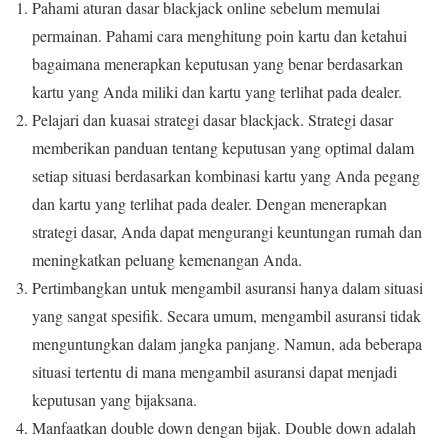
Pahami aturan dasar blackjack online sebelum memulai
permainan. Pahami cara menghitung poin kartu dan ketahui
bagaimana menerapkan keputusan yang benar berdasarkan
kartu yang Anda miliki dan kartu yang terlihat pada dealer.
Pelajari dan kuasai strategi dasar blackjack. Strategi dasar
memberikan panduan tentang keputusan yang optimal dalam
setiap situasi berdasarkan kombinasi kartu yang Anda pegang
dan kartu yang terlihat pada dealer. Dengan menerapkan
strategi dasar, Anda dapat mengurangi keuntungan rumah dan
meningkatkan peluang kemenangan Anda.
Pertimbangkan untuk mengambil asuransi hanya dalam situasi
yang sangat spesifik. Secara umum, mengambil asuransi tidak
menguntungkan dalam jangka panjang. Namun, ada beberapa
situasi tertentu di mana mengambil asuransi dapat menjadi
keputusan yang bijaksana.
Manfaatkan double down dengan bijak. Double down adalah