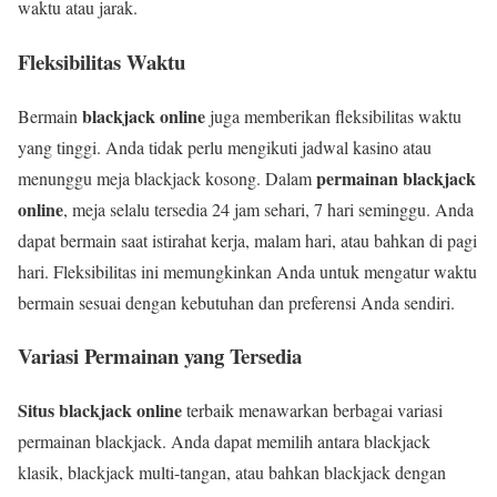
waktu atau jarak.
Fleksibilitas Waktu
blackjack online
Bermain
juga memberikan fleksibilitas waktu
yang tinggi. Anda tidak perlu mengikuti jadwal kasino atau
permainan blackjack
menunggu meja blackjack kosong. Dalam
online
, meja selalu tersedia 24 jam sehari, 7 hari seminggu. Anda
dapat bermain saat istirahat kerja, malam hari, atau bahkan di pagi
hari. Fleksibilitas ini memungkinkan Anda untuk mengatur waktu
bermain sesuai dengan kebutuhan dan preferensi Anda sendiri.
Variasi Permainan yang Tersedia
Situs blackjack online
terbaik menawarkan berbagai variasi
permainan blackjack. Anda dapat memilih antara blackjack
klasik, blackjack multi-tangan, atau bahkan blackjack dengan