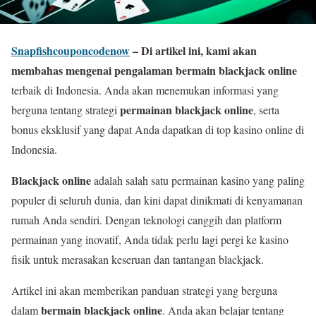
Snapfishcouponcodenow
– Di artikel ini, kami akan
membahas mengenai pengalaman bermain blackjack online
terbaik di Indonesia. Anda akan menemukan informasi yang
permainan blackjack online
berguna tentang strategi
, serta
bonus eksklusif yang dapat Anda dapatkan di top kasino online di
Indonesia.
Blackjack online
adalah salah satu permainan kasino yang paling
populer di seluruh dunia, dan kini dapat dinikmati di kenyamanan
rumah Anda sendiri. Dengan teknologi canggih dan platform
permainan yang inovatif, Anda tidak perlu lagi pergi ke kasino
fisik untuk merasakan keseruan dan tantangan blackjack.
Artikel ini akan memberikan panduan strategi yang berguna
bermain blackjack online
dalam
. Anda akan belajar tentang