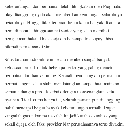
keberuntungan dan permainan telah ditingkatkan oleh Pragmatic
play ditanggung nyata akan memberikan keuntungan seluruhnya
petaruhnya. Hingga tidak terheran-heran kalau banyak di antara
penjudi pemula hingga sampai senior yang telah memiliki
pengalaman bakal ikhlas kerjakan beberapa trik supaya bisa
nikmati permainan di sini.
Situs taruhan judi online ini selalu memberi sangat banyak
keluasaan terbaik untuk beberapa bettor yang paling mencintai
permainan taruhan vs online. Kecuali mendatangkan permainan
bermutu, agen selalu stabil mendatangkan tempat buat mainkan
semua hidangan produk terbaik dengan menyenangkan serta
nyaman. Tidak cuma hanya itu, seluruh pemain pun ditanggung
bakal mencapai begitu banyak keberuntungan terbaik dengan
sangatlah gacor, karena masalah ini jadi kwalitas kualitas yang
sekali dijaga oleh faksi provider biar perusahaannya terus diyakini