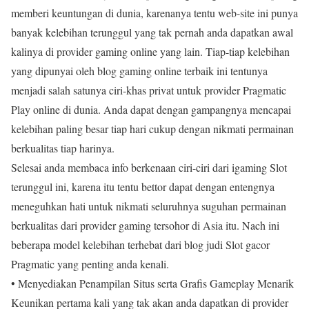
memberi keuntungan di dunia, karenanya tentu web-site ini punya
banyak kelebihan terunggul yang tak pernah anda dapatkan awal
kalinya di provider gaming online yang lain. Tiap-tiap kelebihan
yang dipunyai oleh blog gaming online terbaik ini tentunya
menjadi salah satunya ciri-khas privat untuk provider Pragmatic
Play online di dunia. Anda dapat dengan gampangnya mencapai
kelebihan paling besar tiap hari cukup dengan nikmati permainan
berkualitas tiap harinya.
Selesai anda membaca info berkenaan ciri-ciri dari igaming Slot
terunggul ini, karena itu tentu bettor dapat dengan entengnya
meneguhkan hati untuk nikmati seluruhnya suguhan permainan
berkualitas dari provider gaming tersohor di Asia itu. Nach ini
beberapa model kelebihan terhebat dari blog judi Slot gacor
Pragmatic yang penting anda kenali.
• Menyediakan Penampilan Situs serta Grafis Gameplay Menarik
Keunikan pertama kali yang tak akan anda dapatkan di provider