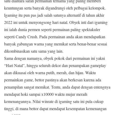
satu diantara saran permainan ternama yang paling memberi
keuntungan serta banyak digandrungi oleh pelbagai kelompok.
Igaming itu pun pas jadi salah satunya alternatif di tahun akhir
2022 ini untuk menyongsong hari natal. Obyek inti dari igaming
ini ialah dunia permen seperti permainan paling spektakuler
seperti Candy Crush. Pada permainan anda akan mendapatkan
banyak gabungan warna yang memikat serta benar-benar sesuai
dikombinasikan satu sama yang lain.
Sama dengan namanya, obyek pokok dari permainan ini yakni
“Hari Natal”, hingga seluruh dekor dan penampakan gameplay
akan dikuasai oleh warna putih, merah, dan hijau. Waktu
permainkan game, bettor pastinya akan berkesan karena ada
penampilan sangat memikat. Tentu, anda dapat dengan entengnya
mendapat hoki sampai x10000 waktu mujur meraih
kemenangannya. Nilai winrate di igaming satu ini pula cukup
tinggi, di mana bettor dapat mendapat kesempatan kemenangan