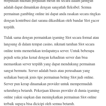
berpindah nikmati perjudian mesin ini secara dalam jaringan
adalah dapat dimainkan dengan sangatlah fleksibel. Semua
permainan gambling online ini dapat anda rasakan secara ringkas
dengan kontribusi dari sarana dikasihkan oleh bandar Slot gacor
terpilih.
Tidak sama dengan permainkan igaming Slot secara formal atau
langsung di dalam tempat casino, nikmati taruhan Slot secara
online tentu memerlukan terdapatnya server. Untuk beberapa
pejudi setia jelas kenal dengan kehadiran server dan bisa
memastikan server terpilih yang dapat mendukung permainan
sangat bermutu. Server adalah basis atau perusahaan yang
sediakan banyak jenis tipe permainan beting Slot judi online.
Server pun kerap dinamakan provider untuk mempermudah
seluruhnya betaruh. Pekerjaan khusus provider di dunia igaming
online yakni siapkan dan meningkatkan permainan Slot online
terbaik supaya bisa dicicipi oleh semua betaruh.