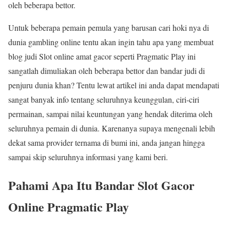
oleh beberapa bettor.
Untuk beberapa pemain pemula yang barusan cari hoki nya di
dunia gambling online tentu akan ingin tahu apa yang membuat
blog judi Slot online amat gacor seperti Pragmatic Play ini
sangatlah dimuliakan oleh beberapa bettor dan bandar judi di
penjuru dunia khan? Tentu lewat artikel ini anda dapat mendapati
sangat banyak info tentang seluruhnya keunggulan, ciri-ciri
permainan, sampai nilai keuntungan yang hendak diterima oleh
seluruhnya pemain di dunia. Karenanya supaya mengenali lebih
dekat sama provider ternama di bumi ini, anda jangan hingga
sampai skip seluruhnya informasi yang kami beri.
Pahami Apa Itu Bandar Slot Gacor
Online Pragmatic Play