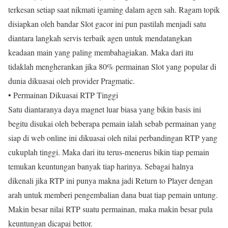
terkesan setiap saat nikmati igaming dalam agen sah. Ragam topik
disiapkan oleh bandar Slot gacor ini pun pastilah menjadi satu
diantara langkah servis terbaik agen untuk mendatangkan
keadaan main yang paling membahagiakan. Maka dari itu
tidaklah mengherankan jika 80% permainan Slot yang popular di
dunia dikuasai oleh provider Pragmatic.
• Permainan Dikuasai RTP Tinggi
Satu diantaranya daya magnet luar biasa yang bikin basis ini
begitu disukai oleh beberapa pemain ialah sebab permainan yang
siap di web online ini dikuasai oleh nilai perbandingan RTP yang
cukuplah tinggi. Maka dari itu terus-menerus bikin tiap pemain
temukan keuntungan banyak tiap harinya. Sebagai halnya
dikenali jika RTP ini punya makna jadi Return to Player dengan
arah untuk memberi pengembalian dana buat tiap pemain untung.
Makin besar nilai RTP suatu permainan, maka makin besar pula
keuntungan dicapai bettor.