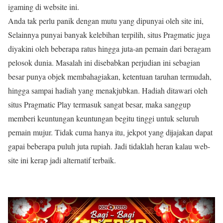
igaming di website ini.
Anda tak perlu panik dengan mutu yang dipunyai oleh site ini,
Selainnya punyai banyak kelebihan terpilih, situs Pragmatic juga
diyakini oleh beberapa ratus hingga juta-an pemain dari beragam
pelosok dunia. Masalah ini disebabkan perjudian ini sebagian
besar punya objek membahagiakan, ketentuan taruhan termudah,
hingga sampai hadiah yang menakjubkan. Hadiah ditawari oleh
situs Pragmatic Play termasuk sangat besar, maka sanggup
memberi keuntungan keuntungan begitu tinggi untuk seluruh
pemain mujur. Tidak cuma hanya itu, jekpot yang dijajakan dapat
gapai beberapa puluh juta rupiah. Jadi tidaklah heran kalau web-
site ini kerap jadi alternatif terbaik.