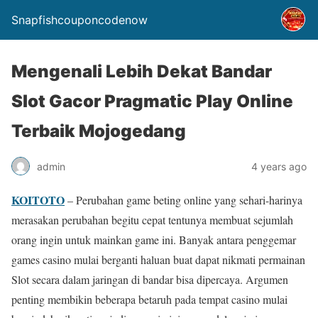
Snapfishcouponcodenow
Mengenali Lebih Dekat Bandar
Slot Gacor Pragmatic Play Online
Terbaik Mojogedang
admin
4 years ago
KOITOTO
– Perubahan game beting online yang sehari-harinya
merasakan perubahan begitu cepat tentunya membuat sejumlah
orang ingin untuk mainkan game ini. Banyak antara penggemar
games casino mulai berganti haluan buat dapat nikmati permainan
Slot secara dalam jaringan di bandar bisa dipercaya. Argumen
penting membikin beberapa betaruh pada tempat casino mulai