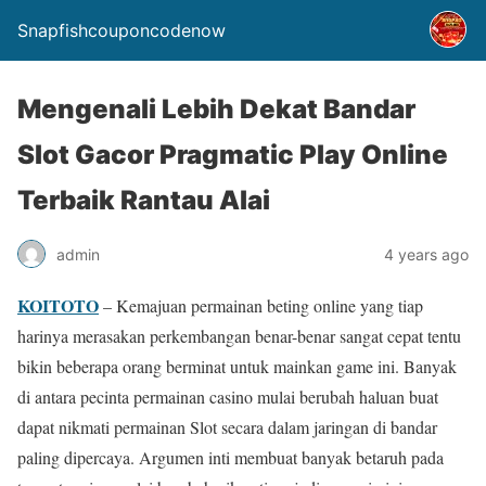
Snapfishcouponcodenow
Mengenali Lebih Dekat Bandar
Slot Gacor Pragmatic Play Online
Terbaik Rantau Alai
admin
4 years ago
KOITOTO
– Kemajuan permainan beting online yang tiap
harinya merasakan perkembangan benar-benar sangat cepat tentu
bikin beberapa orang berminat untuk mainkan game ini. Banyak
di antara pecinta permainan casino mulai berubah haluan buat
dapat nikmati permainan Slot secara dalam jaringan di bandar
paling dipercaya. Argumen inti membuat banyak betaruh pada