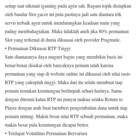
setiap saat nikmati igaming pada agen sah. Ragam topik disiapkan
oleh bandar Slot gacor ini pula pastinya jadi satu diantara trik
servis terbaik agen untuk mendatangkan keadaan main yang
paling membahagiakan. Maka tidaklah aneh jika 80% permainan
Slot yang terkenal di dunia dikuasai oleh provider Pragmatic.
• Permainan Dikuasai RTP Tinggi
Satu diantaranya daya magnet bagus yang membikin basis ini
benar-benar disukai oleh banyaknya pemain ialah karena
permainan yang siap di website online ini dikuasai oleh nilai rasio
RTP yang cukuplah tinggi. Maka dari itu selalu membuat tiap
pemain temukan keuntungan berlimpah sehari-harinya. Sama
dengan ditemui kalau RTP ini punyai makna selaku Return to
Player dengan arah buat memberi pengembalian dana untuk tiap
pemain untung. Makin besar nilai RTP sebuah permainan, maka
makin besar pula keuntungan dicapai bettor.
• Terdapat Volatilitas Permainan Bervariasi