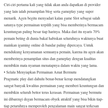
Ciri-ciri pertama kali yang tidak akan anda dapatkan di provider
yang lain ialah penampilan blog serta gameplay yang super
menarik. Agen begitu menyadari kalau game Slot sebagai salah
satunya type permainan terpilih yang bisa memberinya bermacam
keuntungan paling besar tiap harinya. Maka dari itu nyaris 70%
pemain beting di dunia bakal habiskan seluruhnya waktunya buat
mainkan igaming online di bandar paling dipercaya. Untuk
mendukung kenyamanan semuanya pemain, karena itu agen akan
memberinya penampilan situs dan gameplay dengan kualitas
membikin mata nyaman menatapnya dalam waktu yang lama.
• Selalu Menyiapkan Permainan Amat Bermutu
Pragmatic play dari dahulu benar-benar kerap mendatangkan
sangat banyak kwalitas permainan yang memberi keuntungan dan
membikin seluruh bettor terus kerasan. Permainan yang bermutu
ini dibarengi degan bermacam obyek atraktif yang bisa bikin tiap-
tiap petaruhnya memperoleh pengalaman main sangat terkesan