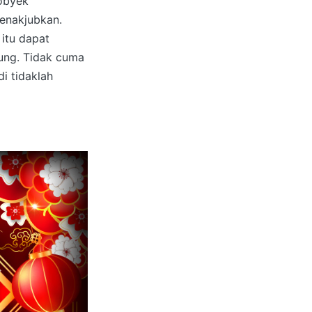
 obyek
enakjubkan.
 itu dapat
ung. Tidak cuma
di tidaklah