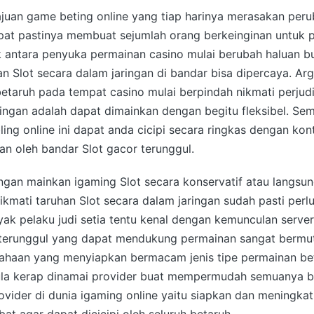
uan game beting online yang tiap harinya merasakan peru
pat pastinya membuat sejumlah orang berkeinginan untuk 
k antara penyuka permainan casino mulai berubah haluan b
n Slot secara dalam jaringan di bandar bisa dipercaya. A
etaruh pada tempat casino mulai berpindah nikmati perjudi
ringan adalah dapat dimainkan dengan begitu fleksibel. Se
ng online ini dapat anda cicipi secara ringkas dengan kont
an oleh bandar Slot gacor terunggul.
ngan mainkan igaming Slot secara konservatif atau langsun
ikmati taruhan Slot secara dalam jaringan sudah pasti perl
yak pelaku judi setia tentu kenal dengan kemunculan server
 terunggul yang dapat mendukung permainan sangat bermut
sahaan yang menyiapkan bermacam jenis tipe permainan beti
pula kerap dinamai provider buat mempermudah semuanya b
rovider di dunia igaming online yaitu siapkan dan meningk