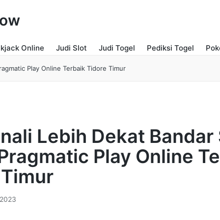
now
kjack Online
Judi Slot
Judi Togel
Pediksi Togel
Pok
agmatic Play Online Terbaik Tidore Timur
ali Lebih Dekat Bandar 
Pragmatic Play Online Te
 Timur
/2023