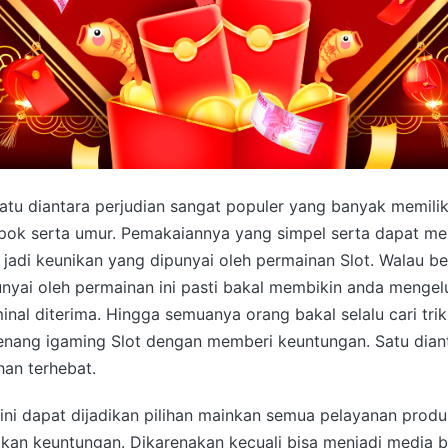
 satu diantara perjudian sangat populer yang banyak memilik
pok serta umur. Pemakaiannya yang simpel serta dapat m
a jadi keunikan yang dipunyai oleh permainan Slot. Walau be
unyai oleh permainan ini pasti bakal membikin anda menge
nal diterima. Hingga semuanya orang bakal selalu cari trik
enang igaming Slot dengan memberi keuntungan. Satu diant
han terhebat.
ini dapat dijadikan pilihan mainkan semua pelayanan produ
an keuntungan. Dikarenakan kecuali bisa menjadi media 