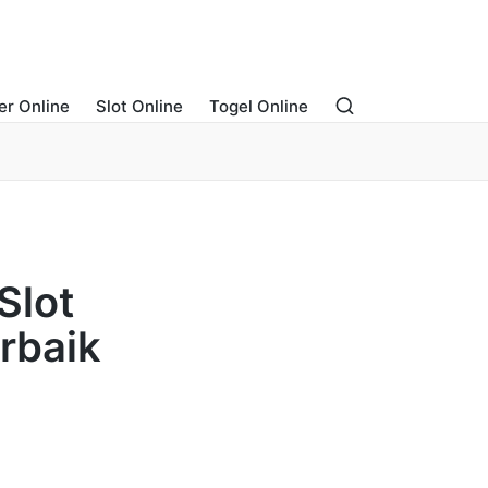
er Online
Slot Online
Togel Online
Slot
rbaik