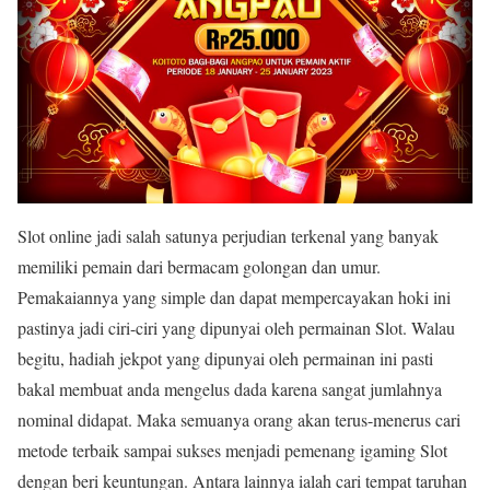
Slot online jadi salah satunya perjudian terkenal yang banyak
memiliki pemain dari bermacam golongan dan umur.
Pemakaiannya yang simple dan dapat mempercayakan hoki ini
pastinya jadi ciri-ciri yang dipunyai oleh permainan Slot. Walau
begitu, hadiah jekpot yang dipunyai oleh permainan ini pasti
bakal membuat anda mengelus dada karena sangat jumlahnya
nominal didapat. Maka semuanya orang akan terus-menerus cari
metode terbaik sampai sukses menjadi pemenang igaming Slot
dengan beri keuntungan. Antara lainnya ialah cari tempat taruhan