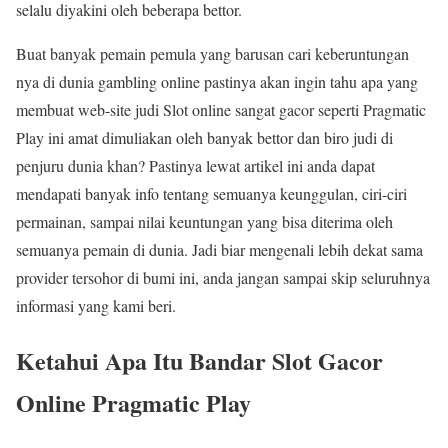
selalu diyakini oleh beberapa bettor.
Buat banyak pemain pemula yang barusan cari keberuntungan
nya di dunia gambling online pastinya akan ingin tahu apa yang
membuat web-site judi Slot online sangat gacor seperti Pragmatic
Play ini amat dimuliakan oleh banyak bettor dan biro judi di
penjuru dunia khan? Pastinya lewat artikel ini anda dapat
mendapati banyak info tentang semuanya keunggulan, ciri-ciri
permainan, sampai nilai keuntungan yang bisa diterima oleh
semuanya pemain di dunia. Jadi biar mengenali lebih dekat sama
provider tersohor di bumi ini, anda jangan sampai skip seluruhnya
informasi yang kami beri.
Ketahui Apa Itu Bandar Slot Gacor
Online Pragmatic Play