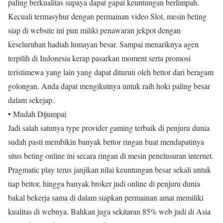
paling berkualitas supaya dapat gapai keuntungan berlimpah.
Kecuali termasyhur dengan permainan video Slot, mesin beting
siap di website ini pun miliki penawaran jekpot dengan
keseluruhan hadiah lumayan besar. Sampai menariknya agen
terpilih di Indonesia kerap pasarkan moment serta promosi
teristimewa yang lain yang dapat dituruti oleh bettor dari beragam
golongan. Anda dapat mengikutnya untuk raih hoki paling besar
dalam sekejap.
• Mudah Dijumpai
Jadi salah satunya type provider gaming terbaik di penjuru dunia
sudah pasti membikin banyak bettor ringan buat mendapatinya
situs beting online ini secara ringan di mesin penelusuran internet.
Pragmatic play terus janjikan nilai keuntungan besar sekali untuk
tiap bettor, hingga banyak broker judi online di penjuru dunia
bakal bekerja sama di dalam siapkan permainan amat memiliki
kualitas di webnya. Bahkan juga sekitaran 85% web judi di Asia