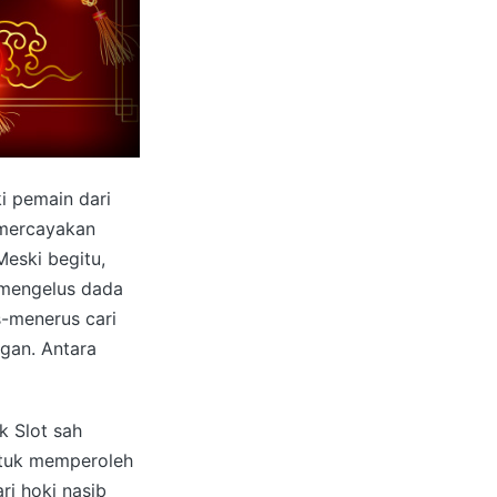
i pemain dari
emercayakan
Meski begitu,
a mengelus dada
s-menerus cari
ngan. Antara
k Slot sah
ntuk memperoleh
ri hoki nasib