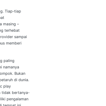
g. Tiap-tiap
pat
a masing –
ng terhebat
provider sampai
nus memberi
g paling
ini namanya
elompok. Bukan
betaruh di dunia.
c play
 tidak bertanya-
iliki pengalaman
 tempat ini.