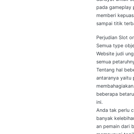
pada gameplay 
memberi kepuasa
sampai titik terb
Perjudian Slot o
Semua type objek
Website judi un
semua petaruhn
Tentang hal bebe
antaranya yaitu 
membahagiakan. 
beberapa betaru
ini.
Anda tak perlu c
banyak kelebihan
an pemain dari b