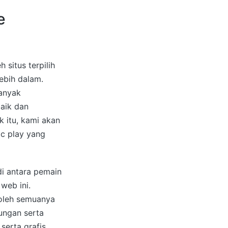
e
situs terpilih
lebih dalam.
banyak
aik dan
 itu, kami akan
ic play yang
di antara pemain
web ini.
 oleh semuanya
ungan serta
serta grafis