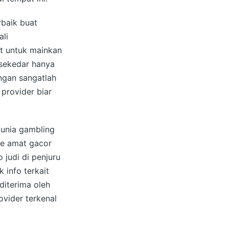
rbaik buat
ali
t untuk mainkan
sekedar hanya
ngan sangatlah
i provider biar
dunia gambling
ine amat gacor
 judi di penjuru
 info terkait
diterima oleh
vider terkenal