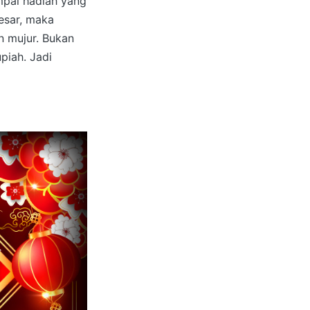
mpai hadiah yang
esar, maka
n mujur. Bukan
piah. Jadi