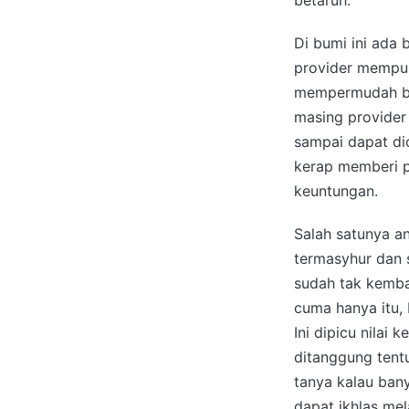
betaruh.
Di bumi ini ada 
provider mempun
mempermudah ban
masing provider 
sampai dapat di
kerap memberi p
keuntungan.
Salah satunya a
termasyhur dan s
sudah tak kemba
cuma hanya itu, 
Ini dipicu nilai
ditanggung tent
tanya kalau ban
dapat ikhlas mel