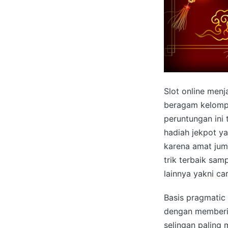
Slot online menj
beragam kelomp
peruntungan ini 
hadiah jekpot ya
karena amat juml
trik terbaik sam
lainnya yakni ca
Basis pragmatic 
dengan memberik
selingan paling 