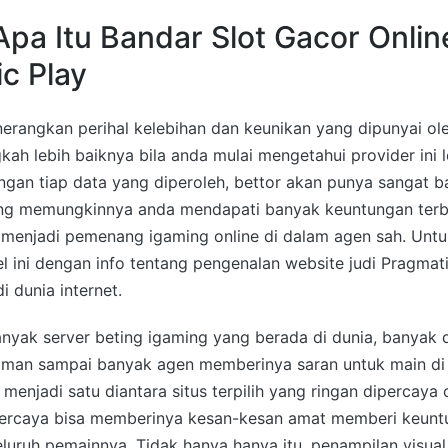
Apa Itu Bandar Slot Gacor Onlin
c Play
angkan perihal kelebihan dan keunikan yang dipunyai oleh 
ngkah lebih baiknya bila anda mulai mengetahui provider ini 
engan tiap data yang diperoleh, bettor akan punya sangat 
ng memungkinnya anda mendapati banyak keuntungan terb
enjadi pemenang igaming online di dalam agen sah. Untuk
l ini dengan info tentang pengenalan website judi Pragmat
i dunia internet.
anyak server beting igaming yang berada di dunia, banyak 
aman sampai banyak agen memberinya saran untuk main di 
menjadi satu diantara situs terpilih yang ringan dipercaya
ercaya bisa memberinya kesan-kesan amat memberi keunt
luruh pemainnya. Tidak hanya hanya itu, penampilan visual 