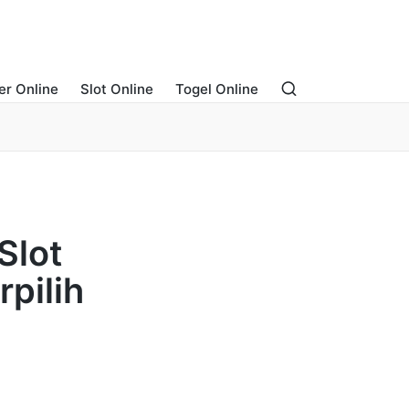
er Online
Slot Online
Togel Online
Slot
pilih