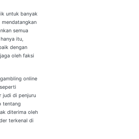
aik untuk banyak
ng mendatangkan
ainkan semua
hanya itu,
baik dengan
jaga oleh faksi
gambling online
seperti
 judi di penjuru
o tentang
ak diterima oleh
er terkenal di