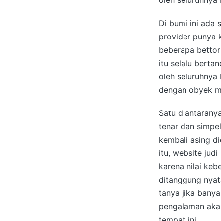
oleh seluruhnya 
Di bumi ini ada 
provider punya 
beberapa bettor
itu selalu berta
oleh seluruhnya
dengan obyek me
Satu diantarany
tenar dan simpel
kembali asing d
itu, website jud
karena nilai ke
ditanggung nyat
tanya jika bany
pengalaman akan
tempat ini.