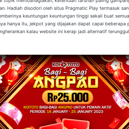
 topik membahagiakan, ketentuan taruhan paling gampang
n. Hadiah disodori oleh situs Pragmatic Play termasuk sa
memberinya keuntungan keuntungan tinggi sekali buat semu
ya hanya itu, jekpot yang dijajakan dapat capai beberapa p
ngherankan kalau website ini kerap jadi alternatif terunggul