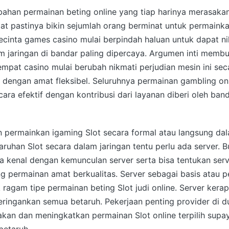
bahan permainan beting online yang tiap harinya merasak
at pastinya bikin sejumlah orang berminat untuk permainka
ecinta games casino mulai berpindah haluan untuk dapat n
am jaringan di bandar paling dipercaya. Argumen inti memb
mpat casino mulai berubah nikmati perjudian mesin ini seca
 dengan amat fleksibel. Seluruhnya permainan gambling onl
ara efektif dengan kontribusi dari layanan diberi oleh ban
n permainkan igaming Slot secara formal atau langsung da
taruhan Slot secara dalam jaringan tentu perlu ada server. 
ta kenal dengan kemunculan server serta bisa tentukan serv
 permainan amat berkualitas. Server sebagai basis atau 
ragam tipe permainan beting Slot judi online. Server ker
eringankan semua betaruh. Pekerjaan penting provider di d
iakan dan meningkatkan permainan Slot online terpilih supa