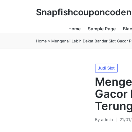
Snapfishcouponcode
Home
Sample Page
Blac
Home
»
Mengenali Lebih Dekat Bandar Slot Gacor P
Posted
Judi Slot
in
Mengen
Gacor 
Terung
By
admin
21/01
Posted
by