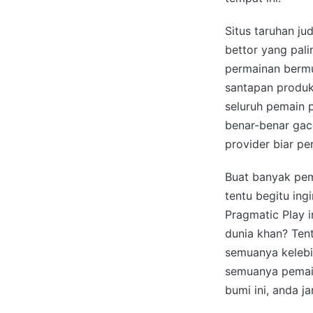
Situs taruhan ju
bettor yang pal
permainan bermu
santapan produk
seluruh pemain 
benar-benar gaco
provider biar pe
Buat banyak pem
tentu begitu ing
Pragmatic Play i
dunia khan? Ten
semuanya kelebih
semuanya pemain
bumi ini, anda j