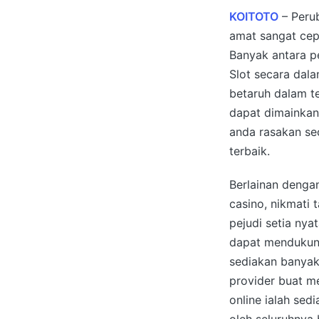
KOITOTO
– Peru
amat sangat cep
Banyak antara p
Slot secara dal
betaruh dalam te
dapat dimainkan
anda rasakan sec
terbaik.
Berlainan denga
casino, nikmati 
pejudi setia nya
dapat mendukung
sediakan banyak 
provider buat m
online ialah sed