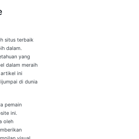
e
 situs terbaik
bih dalam.
etahuan yang
el dalam meraih
rtikel ini
ijumpai di dunia
ra pemain
te ini.
a oleh
emberikan
mpilan visual