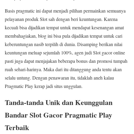
Basis pragmatic ini dapat menjadi pilihan permainkan semuanya
pelayanan produk Slot sah dengan beri keuntungan. Karena
kecuali bisa dijadikan tempat untuk mendapat kesenangan amat
membahagiakan, blog ini bisa pula dijadikan tempat untuk cari
keberuntungan nasib terpilih di dunia. Disamping berikan nilai
keuntungan meluap sejumlah 100%, agen judi Slot gacor online
pasti juga dapat menjajakan beberapa bonus dan promosi tumpah
ruah sehari-harinya. Maka dari itu ditanggung anda tentu akan
selalu untung. Dengan penawaran itu, tidaklah aneh kalau
Pragmatic Play kerap jadi situs unggulan.
Tanda-tanda Unik dan Keunggulan
Bandar Slot Gacor Pragmatic Play
Terbaik