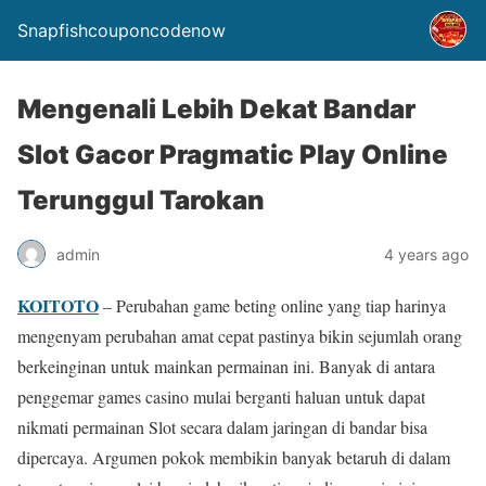
Snapfishcouponcodenow
Mengenali Lebih Dekat Bandar
Slot Gacor Pragmatic Play Online
Terunggul Tarokan
admin
4 years ago
KOITOTO
– Perubahan game beting online yang tiap harinya
mengenyam perubahan amat cepat pastinya bikin sejumlah orang
berkeinginan untuk mainkan permainan ini. Banyak di antara
penggemar games casino mulai berganti haluan untuk dapat
nikmati permainan Slot secara dalam jaringan di bandar bisa
dipercaya. Argumen pokok membikin banyak betaruh di dalam