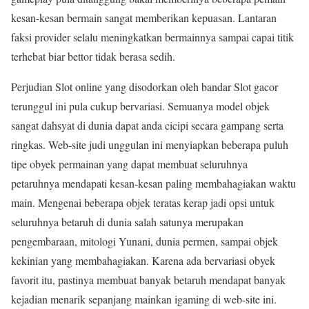
kesan-kesan bermain sangat memberikan kepuasan. Lantaran
faksi provider selalu meningkatkan bermainnya sampai capai titik
terhebat biar bettor tidak berasa sedih.
Perjudian Slot online yang disodorkan oleh bandar Slot gacor
terunggul ini pula cukup bervariasi. Semuanya model objek
sangat dahsyat di dunia dapat anda cicipi secara gampang serta
ringkas. Web-site judi unggulan ini menyiapkan beberapa puluh
tipe obyek permainan yang dapat membuat seluruhnya
petaruhnya mendapati kesan-kesan paling membahagiakan waktu
main. Mengenai beberapa objek teratas kerap jadi opsi untuk
seluruhnya betaruh di dunia salah satunya merupakan
pengembaraan, mitologi Yunani, dunia permen, sampai objek
kekinian yang membahagiakan. Karena ada bervariasi obyek
favorit itu, pastinya membuat banyak betaruh mendapat banyak
kejadian menarik sepanjang mainkan igaming di web-site ini.