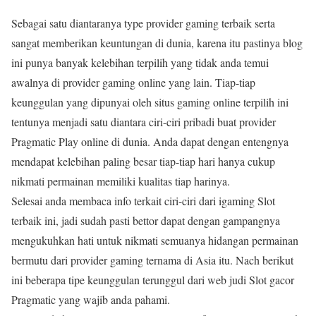
Sebagai satu diantaranya type provider gaming terbaik serta
sangat memberikan keuntungan di dunia, karena itu pastinya blog
ini punya banyak kelebihan terpilih yang tidak anda temui
awalnya di provider gaming online yang lain. Tiap-tiap
keunggulan yang dipunyai oleh situs gaming online terpilih ini
tentunya menjadi satu diantara ciri-ciri pribadi buat provider
Pragmatic Play online di dunia. Anda dapat dengan entengnya
mendapat kelebihan paling besar tiap-tiap hari hanya cukup
nikmati permainan memiliki kualitas tiap harinya.
Selesai anda membaca info terkait ciri-ciri dari igaming Slot
terbaik ini, jadi sudah pasti bettor dapat dengan gampangnya
mengukuhkan hati untuk nikmati semuanya hidangan permainan
bermutu dari provider gaming ternama di Asia itu. Nach berikut
ini beberapa tipe keunggulan terunggul dari web judi Slot gacor
Pragmatic yang wajib anda pahami.