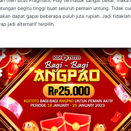
an oleh situs Pragmatic Play termasuk sangat besar, maka 
tungan begitu tinggi buat seluruh pemain untung. Tidak cu
jakan dapat gapai beberapa puluh juta rupiah. Jadi tidakl
p jadi alternatif terpilih.