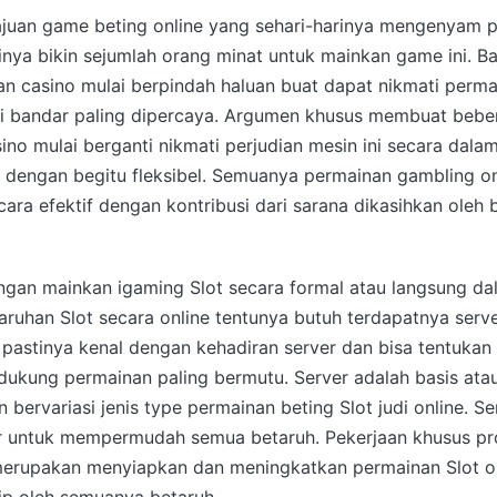
juan game beting online yang sehari-harinya mengenyam
nya bikin sejumlah orang minat untuk mainkan game ini. Ba
an casino mulai berpindah haluan buat dapat nikmati perma
di bandar paling dipercaya. Argumen khusus membuat bebe
no mulai berganti nikmati perjudian mesin ini secara dalam 
 dengan begitu fleksibel. Semuanya permainan gambling onl
ara efektif dengan kontribusi dari sarana dikasihkan oleh 
ngan mainkan igaming Slot secara formal atau langsung d
taruhan Slot secara online tentunya butuh terdapatnya serv
a pastinya kenal dengan kehadiran server dan bisa tentukan
ukung permainan paling bermutu. Server adalah basis ata
bervariasi jenis type permainan beting Slot judi online. Se
r untuk mempermudah semua betaruh. Pekerjaan khusus pro
merupakan menyiapkan dan meningkatkan permainan Slot on