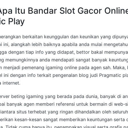
pa Itu Bandar Slot Gacor Onlin
c Play
rangkan berkaitan keunggulan dan keunikan yang dipunyai
i ini, alangkah lebih baiknya apabila anda mulai mengetahui
ngga dengan tiap info yang didapat, bettor bakal mempuny
ng memungkinnya anda mendapati sangat banyak keuntung
m menjadi pemenang igaming online pada agen sah. Maka, 
l ini dengan info terkait pengenalan blog judi Pragmatic pl
 internet.
erver beting igaming yang berada pada dunia, banyak di a
ai banyak agen memberi referensi untuk bermain di web-sit
diantara situs terhebat yang ringan dihandalkan oleh seluru
berikan kesan-kesan sangat memberikan keuntungan serta 
. Tidak cuma hanya itu, penampakan visual serta grafis 