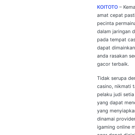
KOITOTO
– Kema
amat cepat pasti
pecinta permain
dalam jaringan 
pada tempat casi
dapat dimainkan
anda rasakan sec
gacor terbaik.
Tidak serupa de
casino, nikmati 
pelaku judi seti
yang dapat mend
yang menyiapkan 
dinamai provide
igaming online 