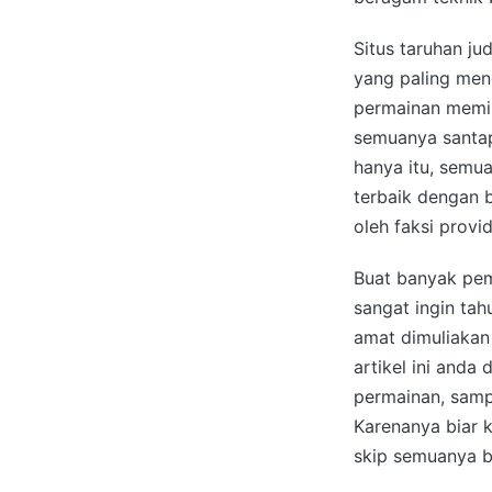
Situs taruhan ju
yang paling men
permainan memil
semuanya santa
hanya itu, semu
terbaik dengan b
oleh faksi provi
Buat banyak pem
sangat ingin tah
amat dimuliakan 
artikel ini anda
permainan, sampa
Karenanya biar k
skip semuanya b