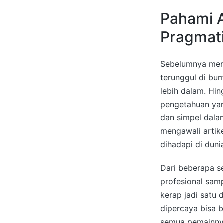
Pahami A
Pragmati
Sebelumnya mene
terunggul di bum
lebih dalam. Hi
pengetahuan ya
dan simpel dala
mengawali artike
dihadapi di dunia
Dari beberapa s
profesional samp
kerap jadi satu 
dipercaya bisa 
semua pemainnya