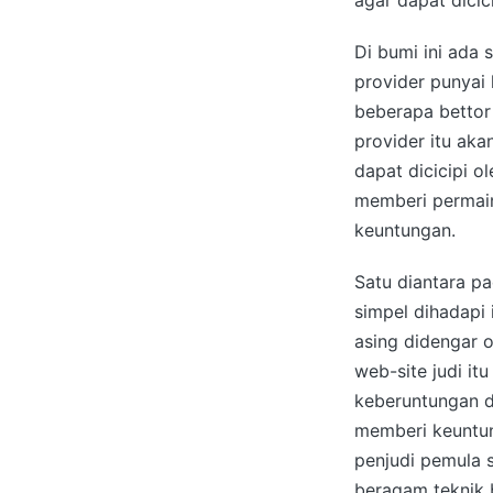
agar dapat dici
Di bumi ini ada 
provider punyai 
beberapa bettor
provider itu aka
dapat dicicipi o
memberi permain
keuntungan.
Satu diantara pa
simpel dihadapi 
asing didengar 
web-site judi itu
keberuntungan d
memberi keuntung
penjudi pemula 
beragam teknik b