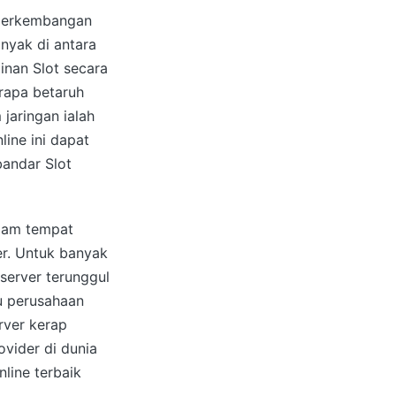
 perkembangan
nyak di antara
inan Slot secara
rapa betaruh
jaringan ialah
ine ini dapat
bandar Slot
alam tempat
er. Untuk banyak
 server terunggul
u perusahaan
rver kerap
vider di dunia
line terbaik