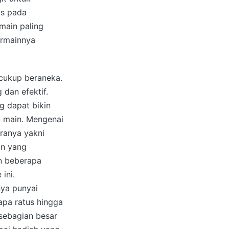
is pada
main paling
ermainnya
 cukup beraneka.
dan efektif.
g dapat bikin
 main. Mengenai
aranya yakni
an yang
in beberapa
ini.
nya punyai
apa ratus hingga
 sebagian besar