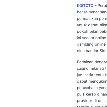
KOITOTO
– Peru
benar-benar san
permainkan perm
untuk dapat nikm
pokok bikin beb
ini secara onli
gambling online 
oleh bandar Slot
Berlainan denga
casino, nikmati 
judi setia tentu
dapat mendukung
perusahaan yang
pula kerap dina
provider di duni