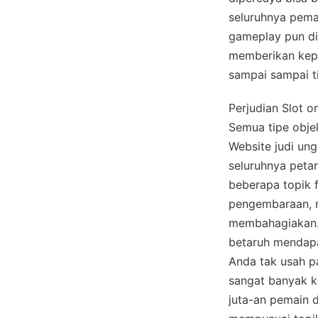
seluruhnya pemai
gameplay pun di
memberikan kepu
sampai sampai ti
Perjudian Slot o
Semua tipe obje
Website judi ung
seluruhnya pet
beberapa topik f
pengembaraan, m
membahagiakan. 
betaruh mendapat
Anda tak usah pa
sangat banyak k
juta-an pemain d