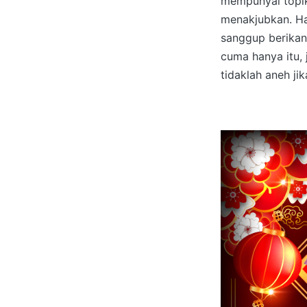
mempunyai topik
menakjubkan. Had
sanggup berikan
cuma hanya itu, 
tidaklah aneh jik