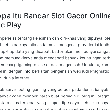
pa Itu Bandar Slot Gacor Onlin
c Play
rjelas tentang kelebihan dan ciri-khas yang dipunyai oleh 
ah lebih baiknya bila anda mulai mengenal provider ini lebi
 tiap-tiap data yang didapat, bettor akan mempunyai sanga
ng memungkinnya anda mendapati banyak keuntungan terba
emenang igaming online di dalam agen sah. Untuk itu, kami
l ini dengan info berkaitan pengenalan web judi Pragmatic
i dunia internet.
yak server beting igaming yang berada pada dunia, banyak
anyak agen memberi saran buat bermain di blog ini. pragm
ntara situs terhebat yang simpel dipercaya oleh seluruhny
berikan kesan-kesan sangat memberi keuntungan serta seng