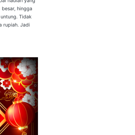
pai hadiah yang
 besar, hingga
 untung. Tidak
 rupiah. Jadi