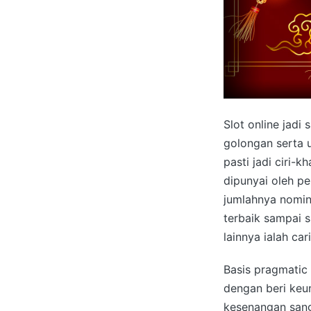
Slot online jadi
golongan serta 
pasti jadi ciri-
dipunyai oleh p
jumlahnya nomina
terbaik sampai 
lainnya ialah car
Basis pragmatic 
dengan beri keun
kesenangan sang