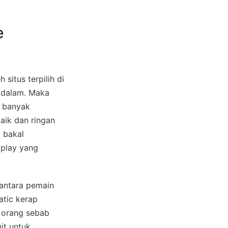
e
situs terpilih di
h dalam. Maka
t banyak
ik dan ringan
 bakal
 play yang
 antara pemain
atic kerap
a orang sebab
it untuk