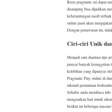
Basis pragmatic ini dapat 
disamping bisa dijadikan me
keberuntungan nasib terbaik
online pasti akan menjajaka
Dengan penawaran itu, tidakl
Ciri-ciri Unik d
Menjadi satu diantara tipe p
punyai banyak keunggulan te
kelebihan yang dipunyai oleh
Pragmatic Play online di du
nikmati permainan berkualita
Sehabis anda membaca info be
menguatkan hati untuk nikma
berikut ini beberapa macam 