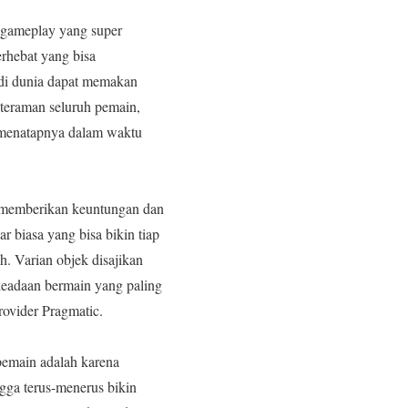
a gameplay yang super
rhebat yang bisa
 di dunia dapat memakan
teraman seluruh pemain,
 menatapnya dalam waktu
g memberikan keuntungan dan
ar biasa yang bisa bikin tiap
. Varian objek disajikan
n keadaan bermain yang paling
ovider Pragmatic.
pemain adalah karena
ngga terus-menerus bikin