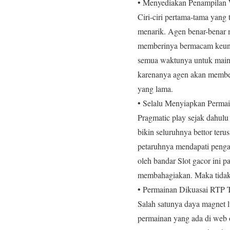
• Menyediakan Penampilan 
Ciri-ciri pertama-tama yang
menarik. Agen benar-benar m
memberinya bermacam keuntu
semua waktunya untuk maink
karenanya agen akan member
yang lama.
• Selalu Menyiapkan Perma
Pragmatic play sejak dahul
bikin seluruhnya bettor teru
petaruhnya mendapati pengal
oleh bandar Slot gacor ini p
membahagiakan. Maka tidak 
• Permainan Dikuasai RTP 
Salah satunya daya magnet l
permainan yang ada di web o