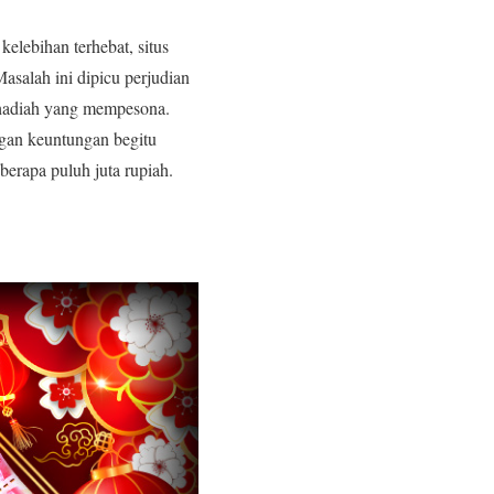
elebihan terhebat, situs
asalah ini dipicu perjudian
 hadiah yang mempesona.
ngan keuntungan begitu
erapa puluh juta rupiah.