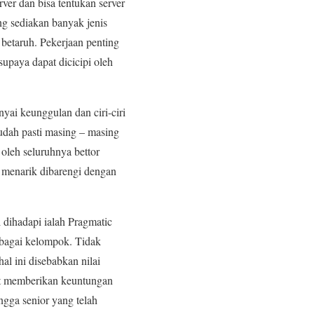
rver dan bisa tentukan server
ng sediakan banyak jenis
betaruh. Pekerjaan penting
upaya dapat dicicipi oleh
nyai keunggulan dan ciri-ciri
udah pasti masing – masing
 oleh seluruhnya bettor
 menarik dibarengi dengan
l dihadapi ialah Pragmatic
elbagai kelompok. Tidak
al ini disebabkan nilai
at memberikan keuntungan
ngga senior yang telah