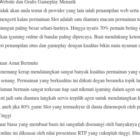
Website dan Grafis Gameplay Menarik
 tidak akan anda temui di provider yang lain ialah penampilan web sert
engerti kalau permainan Slot adalah satu diantara macam permainan te
ngan paling besar sehari-harinya. Hingga nyaris 70% pemain beting
an igaming online di bandar paling dipercaya. Buat mendukung keten
i penampilan situs dan gameplay dengan kualitas bikin mata nyaman
inan Amat Bermutu
u memang kerap mendatangkan sangat banyak kualitas permainan yan
s senang. Permainan yang berkualitas ini diikuti degan beraneka topik lu
aman bermain sangat terkesan tiap saat nikmati igaming dalam agen sah
asti jadi satu diantara langkah servis terpilih agen untuk mendatangka
aneh jika 80% game Slot yang termashyur di dunia dimonopoli oleh pr
Tinggi
uar biasa yang membuat basis ini sangatlah disenangi oleh banyaknya 
nline ini dikuasai oleh nilai prosentase RTP yang cukuplah tinggi. Hi