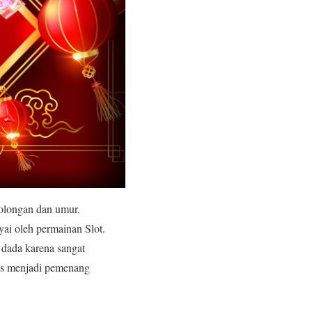
golongan dan umur.
ai oleh permainan Slot.
 dada karena sangat
ses menjadi pemenang