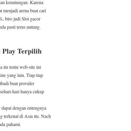
ikan keuntungan. Karena
 menjadi arena buat cari
, biro judi Slot gacor
da pasti terus untung.
 Play Terpilih
 itu tentu web-site ini
ne yang lain. Tiap-tiap
ibadi buat provider
sehari-hari hanya cukup
or dapat dengan entengnya
 terkenal di Asia itu. Nach
nda pahami.