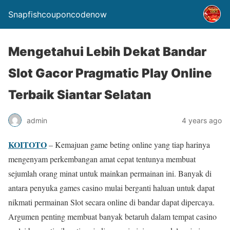
Snapfishcouponcodenow
Mengetahui Lebih Dekat Bandar
Slot Gacor Pragmatic Play Online
Terbaik Siantar Selatan
admin
4 years ago
KOITOTO
– Kemajuan game beting online yang tiap harinya
mengenyam perkembangan amat cepat tentunya membuat
sejumlah orang minat untuk mainkan permainan ini. Banyak di
antara penyuka games casino mulai berganti haluan untuk dapat
nikmati permainan Slot secara online di bandar dapat dipercaya.
Argumen penting membuat banyak betaruh dalam tempat casino