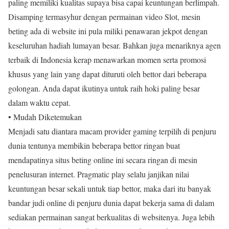
paling memiliki kualitas supaya bisa capai keuntungan berlimpah.
Disamping termasyhur dengan permainan video Slot, mesin
beting ada di website ini pula miliki penawaran jekpot dengan
keseluruhan hadiah lumayan besar. Bahkan juga menariknya agen
terbaik di Indonesia kerap menawarkan momen serta promosi
khusus yang lain yang dapat dituruti oleh bettor dari beberapa
golongan. Anda dapat ikutinya untuk raih hoki paling besar
dalam waktu cepat.
• Mudah Diketemukan
Menjadi satu diantara macam provider gaming terpilih di penjuru
dunia tentunya membikin beberapa bettor ringan buat
mendapatinya situs beting online ini secara ringan di mesin
penelusuran internet. Pragmatic play selalu janjikan nilai
keuntungan besar sekali untuk tiap bettor, maka dari itu banyak
bandar judi online di penjuru dunia dapat bekerja sama di dalam
sediakan permainan sangat berkualitas di websitenya. Juga lebih