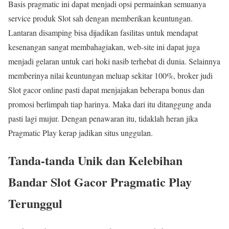
Basis pragmatic ini dapat menjadi opsi permainkan semuanya
service produk Slot sah dengan memberikan keuntungan.
Lantaran disamping bisa dijadikan fasilitas untuk mendapat
kesenangan sangat membahagiakan, web-site ini dapat juga
menjadi gelaran untuk cari hoki nasib terhebat di dunia. Selainnya
memberinya nilai keuntungan meluap sekitar 100%, broker judi
Slot gacor online pasti dapat menjajakan beberapa bonus dan
promosi berlimpah tiap harinya. Maka dari itu ditanggung anda
pasti lagi mujur. Dengan penawaran itu, tidaklah heran jika
Pragmatic Play kerap jadikan situs unggulan.
Tanda-tanda Unik dan Kelebihan
Bandar Slot Gacor Pragmatic Play
Terunggul