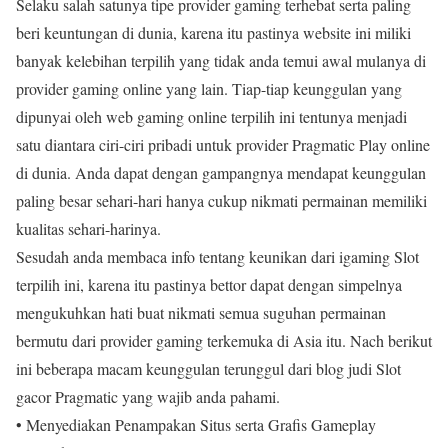
Selaku salah satunya tipe provider gaming terhebat serta paling
beri keuntungan di dunia, karena itu pastinya website ini miliki
banyak kelebihan terpilih yang tidak anda temui awal mulanya di
provider gaming online yang lain. Tiap-tiap keunggulan yang
dipunyai oleh web gaming online terpilih ini tentunya menjadi
satu diantara ciri-ciri pribadi untuk provider Pragmatic Play online
di dunia. Anda dapat dengan gampangnya mendapat keunggulan
paling besar sehari-hari hanya cukup nikmati permainan memiliki
kualitas sehari-harinya.
Sesudah anda membaca info tentang keunikan dari igaming Slot
terpilih ini, karena itu pastinya bettor dapat dengan simpelnya
mengukuhkan hati buat nikmati semua suguhan permainan
bermutu dari provider gaming terkemuka di Asia itu. Nach berikut
ini beberapa macam keunggulan terunggul dari blog judi Slot
gacor Pragmatic yang wajib anda pahami.
• Menyediakan Penampakan Situs serta Grafis Gameplay