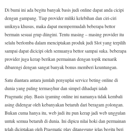
Di bumi ini ada begitu banyak basis judi online dapat anda cicipi
dengan gampang. Tiap provider miliki kelebihan dan ciri-ciri
uniknya khusus, maka dapat mempermudah beberapa bettor
bermain sesuai grup diingini. Tentu masing – masing provider itu
selalu berlomba dalam menciptakan produk judi Slot yang terpilih
sampai dapat dicicipi oleh semuanya bettor sampai suka. beberapa
provider juga kerap berikan permainan dengan topik menarik
dibarengi dengan sangat banyak bonus memberi keuntungan.
Satu diantara antara jumlah penyuplai service beting online di
dunia yang paling termasyhur dan simpel dihadapi ialah
Pragmatic play. Basis igaming online ini namanya tidak kembali
asing didengar oleh kebanyakan betaruh dari beragam golongan.
Bukan cuma hanya itu, web judi itu pun kerap jadi web unggulan
untuk semua betaruh di dunia. Ini dipicu nilai hoki dan permainan
telah diciptakan oleh Pragmatic play ditanggung jelas begitu beri