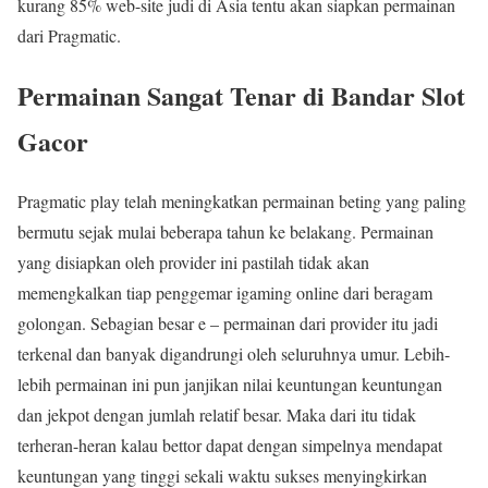
kurang 85% web-site judi di Asia tentu akan siapkan permainan
dari Pragmatic.
Permainan Sangat Tenar di Bandar Slot
Gacor
Pragmatic play telah meningkatkan permainan beting yang paling
bermutu sejak mulai beberapa tahun ke belakang. Permainan
yang disiapkan oleh provider ini pastilah tidak akan
memengkalkan tiap penggemar igaming online dari beragam
golongan. Sebagian besar e – permainan dari provider itu jadi
terkenal dan banyak digandrungi oleh seluruhnya umur. Lebih-
lebih permainan ini pun janjikan nilai keuntungan keuntungan
dan jekpot dengan jumlah relatif besar. Maka dari itu tidak
terheran-heran kalau bettor dapat dengan simpelnya mendapat
keuntungan yang tinggi sekali waktu sukses menyingkirkan