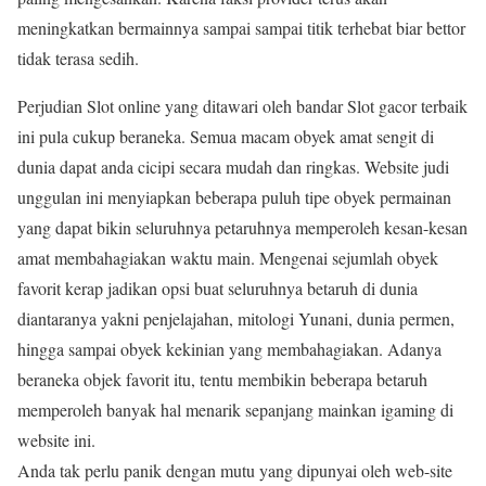
meningkatkan bermainnya sampai sampai titik terhebat biar bettor
tidak terasa sedih.
Perjudian Slot online yang ditawari oleh bandar Slot gacor terbaik
ini pula cukup beraneka. Semua macam obyek amat sengit di
dunia dapat anda cicipi secara mudah dan ringkas. Website judi
unggulan ini menyiapkan beberapa puluh tipe obyek permainan
yang dapat bikin seluruhnya petaruhnya memperoleh kesan-kesan
amat membahagiakan waktu main. Mengenai sejumlah obyek
favorit kerap jadikan opsi buat seluruhnya betaruh di dunia
diantaranya yakni penjelajahan, mitologi Yunani, dunia permen,
hingga sampai obyek kekinian yang membahagiakan. Adanya
beraneka objek favorit itu, tentu membikin beberapa betaruh
memperoleh banyak hal menarik sepanjang mainkan igaming di
website ini.
Anda tak perlu panik dengan mutu yang dipunyai oleh web-site