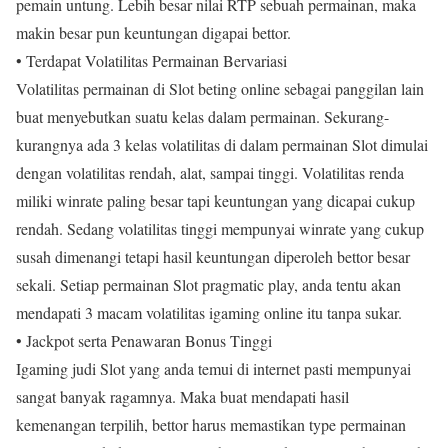
pemain untung. Lebih besar nilai RTP sebuah permainan, maka
makin besar pun keuntungan digapai bettor.
• Terdapat Volatilitas Permainan Bervariasi
Volatilitas permainan di Slot beting online sebagai panggilan lain
buat menyebutkan suatu kelas dalam permainan. Sekurang-
kurangnya ada 3 kelas volatilitas di dalam permainan Slot dimulai
dengan volatilitas rendah, alat, sampai tinggi. Volatilitas renda
miliki winrate paling besar tapi keuntungan yang dicapai cukup
rendah. Sedang volatilitas tinggi mempunyai winrate yang cukup
susah dimenangi tetapi hasil keuntungan diperoleh bettor besar
sekali. Setiap permainan Slot pragmatic play, anda tentu akan
mendapati 3 macam volatilitas igaming online itu tanpa sukar.
• Jackpot serta Penawaran Bonus Tinggi
Igaming judi Slot yang anda temui di internet pasti mempunyai
sangat banyak ragamnya. Maka buat mendapati hasil
kemenangan terpilih, bettor harus memastikan type permainan