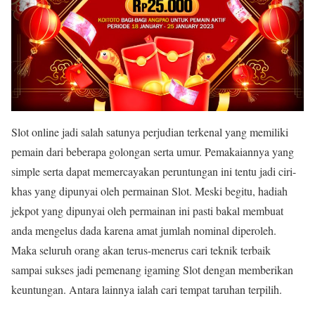
Slot online jadi salah satunya perjudian terkenal yang memiliki
pemain dari beberapa golongan serta umur. Pemakaiannya yang
simple serta dapat memercayakan peruntungan ini tentu jadi ciri-
khas yang dipunyai oleh permainan Slot. Meski begitu, hadiah
jekpot yang dipunyai oleh permainan ini pasti bakal membuat
anda mengelus dada karena amat jumlah nominal diperoleh.
Maka seluruh orang akan terus-menerus cari teknik terbaik
sampai sukses jadi pemenang igaming Slot dengan memberikan
keuntungan. Antara lainnya ialah cari tempat taruhan terpilih.