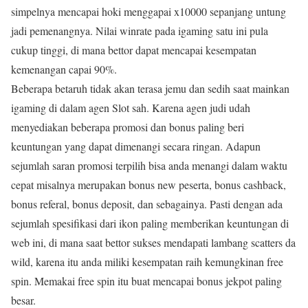
simpelnya mencapai hoki menggapai x10000 sepanjang untung
jadi pemenangnya. Nilai winrate pada igaming satu ini pula
cukup tinggi, di mana bettor dapat mencapai kesempatan
kemenangan capai 90%.
Beberapa betaruh tidak akan terasa jemu dan sedih saat mainkan
igaming di dalam agen Slot sah. Karena agen judi udah
menyediakan beberapa promosi dan bonus paling beri
keuntungan yang dapat dimenangi secara ringan. Adapun
sejumlah saran promosi terpilih bisa anda menangi dalam waktu
cepat misalnya merupakan bonus new peserta, bonus cashback,
bonus referal, bonus deposit, dan sebagainya. Pasti dengan ada
sejumlah spesifikasi dari ikon paling memberikan keuntungan di
web ini, di mana saat bettor sukses mendapati lambang scatters da
wild, karena itu anda miliki kesempatan raih kemungkinan free
spin. Memakai free spin itu buat mencapai bonus jekpot paling
besar.