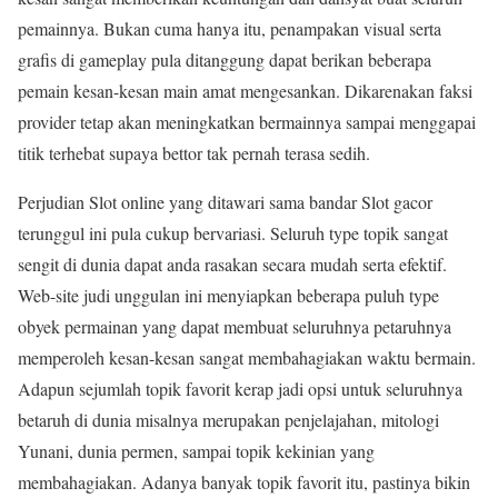
pemainnya. Bukan cuma hanya itu, penampakan visual serta
grafis di gameplay pula ditanggung dapat berikan beberapa
pemain kesan-kesan main amat mengesankan. Dikarenakan faksi
provider tetap akan meningkatkan bermainnya sampai menggapai
titik terhebat supaya bettor tak pernah terasa sedih.
Perjudian Slot online yang ditawari sama bandar Slot gacor
terunggul ini pula cukup bervariasi. Seluruh type topik sangat
sengit di dunia dapat anda rasakan secara mudah serta efektif.
Web-site judi unggulan ini menyiapkan beberapa puluh type
obyek permainan yang dapat membuat seluruhnya petaruhnya
memperoleh kesan-kesan sangat membahagiakan waktu bermain.
Adapun sejumlah topik favorit kerap jadi opsi untuk seluruhnya
betaruh di dunia misalnya merupakan penjelajahan, mitologi
Yunani, dunia permen, sampai topik kekinian yang
membahagiakan. Adanya banyak topik favorit itu, pastinya bikin