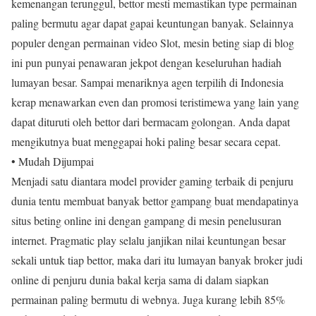
kemenangan terunggul, bettor mesti memastikan type permainan
paling bermutu agar dapat gapai keuntungan banyak. Selainnya
populer dengan permainan video Slot, mesin beting siap di blog
ini pun punyai penawaran jekpot dengan keseluruhan hadiah
lumayan besar. Sampai menariknya agen terpilih di Indonesia
kerap menawarkan even dan promosi teristimewa yang lain yang
dapat dituruti oleh bettor dari bermacam golongan. Anda dapat
mengikutnya buat menggapai hoki paling besar secara cepat.
• Mudah Dijumpai
Menjadi satu diantara model provider gaming terbaik di penjuru
dunia tentu membuat banyak bettor gampang buat mendapatinya
situs beting online ini dengan gampang di mesin penelusuran
internet. Pragmatic play selalu janjikan nilai keuntungan besar
sekali untuk tiap bettor, maka dari itu lumayan banyak broker judi
online di penjuru dunia bakal kerja sama di dalam siapkan
permainan paling bermutu di webnya. Juga kurang lebih 85%