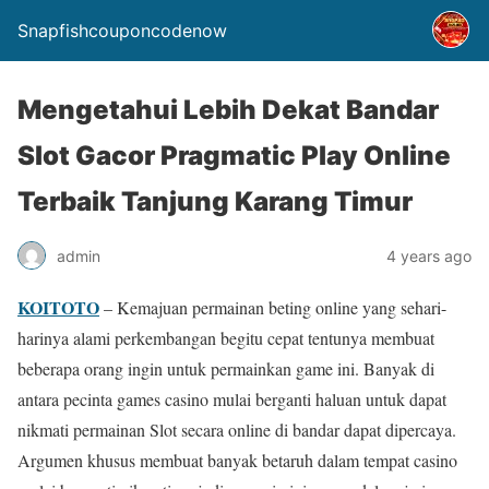
Snapfishcouponcodenow
Mengetahui Lebih Dekat Bandar
Slot Gacor Pragmatic Play Online
Terbaik Tanjung Karang Timur
admin
4 years ago
KOITOTO
– Kemajuan permainan beting online yang sehari-
harinya alami perkembangan begitu cepat tentunya membuat
beberapa orang ingin untuk permainkan game ini. Banyak di
antara pecinta games casino mulai berganti haluan untuk dapat
nikmati permainan Slot secara online di bandar dapat dipercaya.
Argumen khusus membuat banyak betaruh dalam tempat casino