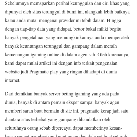
Sebelumnya memaparkan perihal keunggulan dan ciri-khas yang
dipunyai oleh situs terunggul di bumi ini, alangkah lebih baiknya
kalau anda mulai mengenal provider ini lebih dalam. Hingga
dengan tiap-tiap data yang didapat, bettor bakal miliki begitu
banyak pengetahuan yang memungkinkannya anda memperoleh
banyak keuntungan terunggul dan gampang dalam meraih
kemenangan igaming online di dalam agen sah. Oleh karenanya,
kami dapat mulai artikel ini dengan info terkait pengenalan
website judi Pragmatic play yang ringan dihadapi di dunia
internet.
Dari demikian banyak server beting igaming yang ada pada
dunia, banyak di antara pemain eksper sampai banyak agen
memberi saran buat bermain di site ini. pragmatic kerap jadi satu
diantara situs terhebat yang gampang dihandalkan oleh
seluruhnya orang sebab dipercayai dapat memberinya kesan-
kesan sangat memberikan keuntungan dan dahsyat buat seluruh