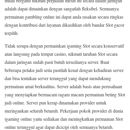
mulai berganti nikmati perjudian mesin ini secara dalam jaringan
adalah dapat dimainkan dengan sangatlah fleksibel. Semuanya
permainan gambling online ini dapat anda rasakan secara ringkas
dengan kontribusi dari layanan dikasihkan oleh bandar Slot gacor
terpilih.
Tidak serupa dengan permainkan igaming Slot secara konservatif
atau langsung pada tempat casino, nikmati taruhan Slot secara
dalam jaringan sudah pasti butuh tersedianya server. Buat
beberapa pelaku judi setia pastilah kenal dengan kehadiran server
dan bisa tentukan server terunggul yang dapat mendukung
permainan amat berkualitas. Server adalah basis atau perusahaan
yang menyiapkan bermacam ragam macam permainan beting Slot
judi online. Server pun kerap dinamakan provider untuk
meringankan seluruh betaruh. Pekerjaan pokok provider di dunia
igaming online yaitu sediakan dan meningkatkan permainan Slot
online terunggul agar dapat dicicipi oleh semuanya betaruh.