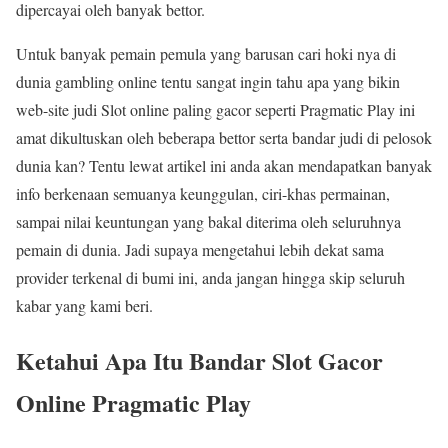
dipercayai oleh banyak bettor.
Untuk banyak pemain pemula yang barusan cari hoki nya di
dunia gambling online tentu sangat ingin tahu apa yang bikin
web-site judi Slot online paling gacor seperti Pragmatic Play ini
amat dikultuskan oleh beberapa bettor serta bandar judi di pelosok
dunia kan? Tentu lewat artikel ini anda akan mendapatkan banyak
info berkenaan semuanya keunggulan, ciri-khas permainan,
sampai nilai keuntungan yang bakal diterima oleh seluruhnya
pemain di dunia. Jadi supaya mengetahui lebih dekat sama
provider terkenal di bumi ini, anda jangan hingga skip seluruh
kabar yang kami beri.
Ketahui Apa Itu Bandar Slot Gacor
Online Pragmatic Play