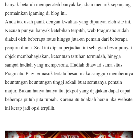
banyak betaruh memperoleh banyak kejadian menarik sepanjang
permainkan igaming di blog ini.
Anda tak usah panik dengan kwalitas yang dipunyai oleh site ini,
Kecuali punyai banyak kelebihan terpilih, web Pragmatic sudah
diakui oleh beberapa ratus hingga juta-an pemain dari beberapa
penjuru dunia. Soal ini dipicu perjudian ini sebagian besar punyai
objek membahagiakan, ketentuan taruhan termudah, hingga
sampai hadiah yang mempesona. Hadiah ditawari sama situs
Pragmatic Play termasuk terlalu besar, maka sanggup memberinya
keuntungan keuntungan tinggi sekali buat semuanya pemain
mujur. Bukan hanya hanya itu, jekpot yang dijajakan dapat capai
beberapa puluh juta rupiah. Karena itu tidaklah heran jika website
ini kerap jadi opsi terpilih.