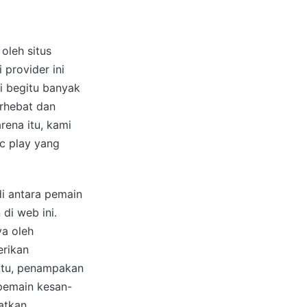
oleh situs
 provider ini
i begitu banyak
rhebat dan
ena itu, kami
ic play yang
di antara pemain
di web ini.
ya oleh
erikan
 itu, penampakan
pemain kesan-
atkan