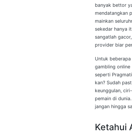
banyak bettor y
mendatangkan pe
mainkan seluruh
sekedar hanya i
sangatlah gacor, 
provider biar pe
Untuk beberapa 
gambling online 
seperti Pragmati
kan? Sudah pasti
keunggulan, ciri
pemain di dunia.
jangan hingga s
Ketahui 