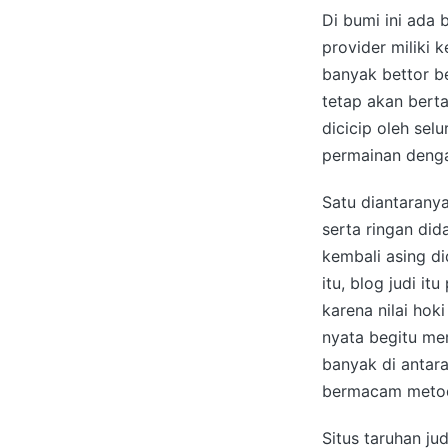
Di bumi ini ada 
provider miliki
banyak bettor be
tetap akan bert
dicicip oleh sel
permainan denga
Satu diantaranya
serta ringan did
kembali asing d
itu, blog judi i
karena nilai ho
nyata begitu me
banyak di antar
bermacam metode
Situs taruhan ju