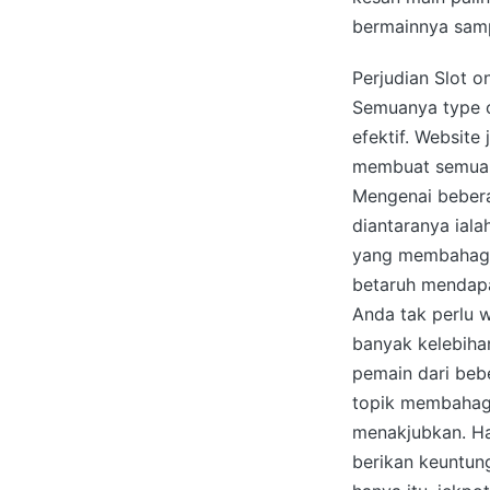
bermainnya sampa
Perjudian Slot o
Semuanya type o
efektif. Website
membuat semua 
Mengenai beberap
diantaranya iala
yang membahagia
betaruh mendapa
Anda tak perlu 
banyak kelebihan
pemain dari bebe
topik membahagi
menakjubkan. Ha
berikan keuntun