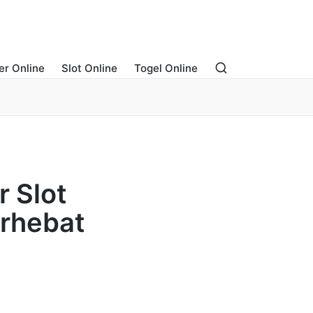
er Online
Slot Online
Togel Online
 Slot
erhebat