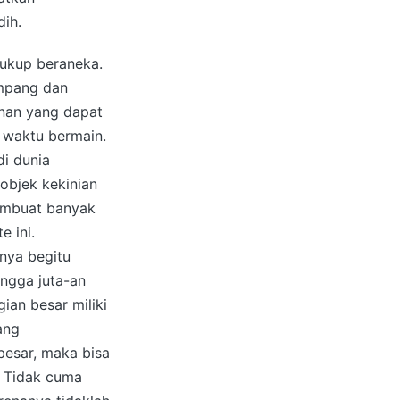
dih.
 cukup beraneka.
ampang dan
inan yang dapat
waktu bermain.
di dunia
 objek kekinian
membuat banyak
 ini.
nya begitu
ingga juta-an
ian besar miliki
ang
besar, maka bisa
. Tidak cuma