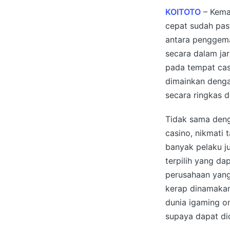
KOITOTO
– Kemaj
cepat sudah pas
antara penggema
secara dalam ja
pada tempat casi
dimainkan dengan
secara ringkas d
Tidak sama deng
casino, nikmati 
banyak pelaku ju
terpilih yang da
perusahaan yang 
kerap dinamakan
dunia igaming o
supaya dapat dic