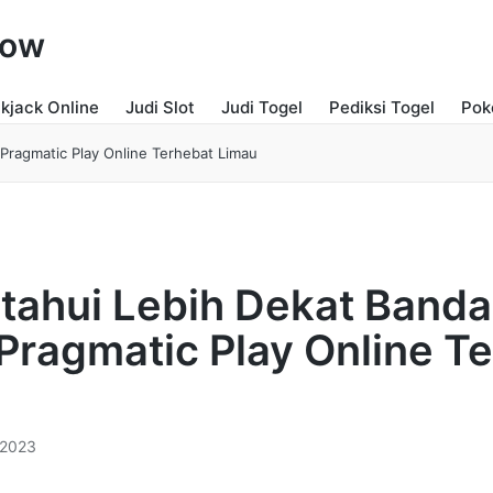
now
kjack Online
Judi Slot
Judi Togel
Pediksi Togel
Pok
Pragmatic Play Online Terhebat Limau
ahui Lebih Dekat Bandar
Pragmatic Play Online T
/2023