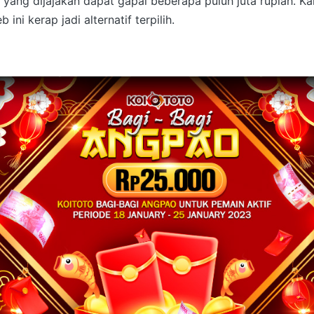
t yang dijajakan dapat gapai beberapa puluh juta rupiah. K
 ini kerap jadi alternatif terpilih.