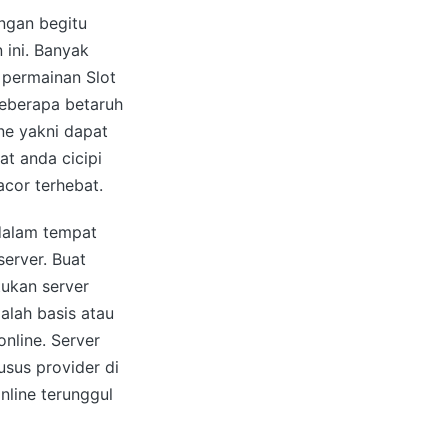
ngan begitu
 ini. Banyak
 permainan Slot
beberapa betaruh
ne yakni dapat
t anda cicipi
acor terhebat.
dalam tempat
server. Buat
tukan server
alah basis atau
online. Server
sus provider di
nline terunggul