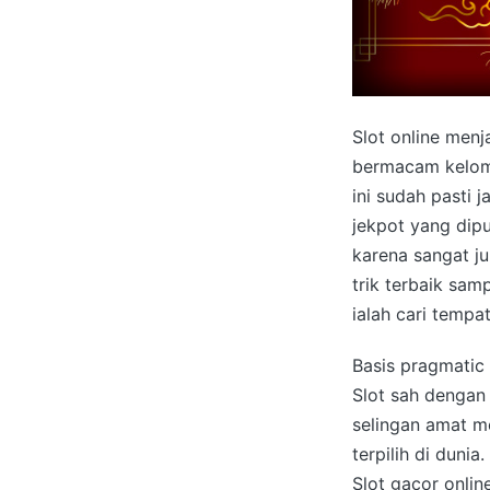
Slot online menj
bermacam kelom
ini sudah pasti 
jekpot yang dip
karena sangat ju
trik terbaik sa
ialah cari tempat
Basis pragmatic 
Slot sah dengan
selingan amat me
terpilih di duni
Slot gacor onli