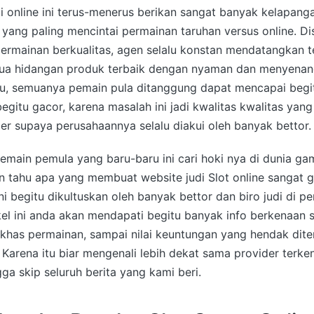
di online ini terus-menerus berikan sangat banyak kelapang
 yang paling mencintai permainan taruhan versus online. D
rmainan berkualitas, agen selalu konstan mendatangkan 
ua hidangan produk terbaik dengan nyaman dan menyenan
tu, semuanya pemain pula ditanggung dapat mencapai begi
egitu gacor, karena masalah ini jadi kwalitas kwalitas yang 
der supaya perusahaannya selalu diakui oleh banyak bettor.
main pemula yang baru-baru ini cari hoki nya di dunia gam
in tahu apa yang membuat website judi Slot online sangat g
ni begitu dikultuskan oleh banyak bettor dan biro judi di p
ikel ini anda akan mendapati begitu banyak info berkenaan
i-khas permainan, sampai nilai keuntungan yang hendak dit
 Karena itu biar mengenali lebih dekat sama provider terkena
ga skip seluruh berita yang kami beri.