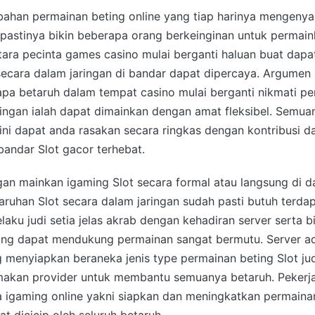
bahan permainan beting online yang tiap harinya mengeny
 pastinya bikin beberapa orang berkeinginan untuk permai
ntara pecinta games casino mulai berganti haluan buat dapa
secara dalam jaringan di bandar dapat dipercaya. Argumen
a betaruh dalam tempat casino mulai berganti nikmati per
ringan ialah dapat dimainkan dengan amat fleksibel. Semu
ini dapat anda rasakan secara ringkas dengan kontribusi da
bandar Slot gacor terhebat.
an mainkan igaming Slot secara formal atau langsung di 
taruhan Slot secara dalam jaringan sudah pasti butuh terdap
aku judi setia jelas akrab dengan kehadiran server serta b
 yang dapat mendukung permainan sangat bermutu. Server ad
menyiapkan beraneka jenis type permainan beting Slot judi
makan provider untuk membantu semuanya betaruh. Pekerj
a igaming online yakni siapkan dan meningkatkan permainan