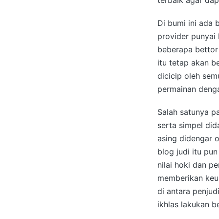
terbaik agar dap
Di bumi ini ada 
provider punyai
beberapa bettor
itu tetap akan 
dicicip oleh se
permainan denga
Salah satunya p
serta simpel did
asing didengar 
blog judi itu pu
nilai hoki dan 
memberikan keun
di antara penju
ikhlas lakukan 