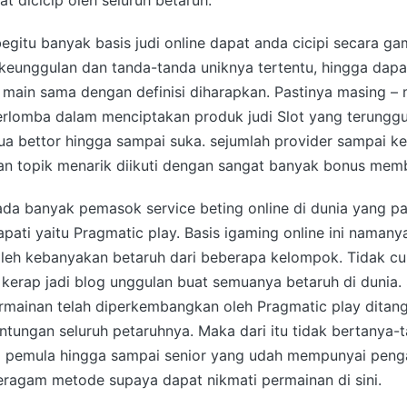
at dicicip oleh seluruh betaruh.
begitu banyak basis judi online dapat anda cicipi secara g
 keunggulan dan tanda-tanda uniknya tertentu, hingga da
 main sama dengan definisi diharapkan. Pastinya masing – 
berlomba dalam menciptakan produk judi Slot yang terungg
mua bettor hingga sampai suka. sejumlah provider sampai 
n topik menarik diikuti dengan sangat banyak bonus memb
ada banyak pemasok service beting online di dunia yang pa
apati yaitu Pragmatic play. Basis igaming online ini namany
oleh kebanyakan betaruh dari beberapa kelompok. Tidak cu
n kerap jadi blog unggulan buat semuanya betaruh di dunia. S
permainan telah diperkembangkan oleh Pragmatic play ditan
tungan seluruh petaruhnya. Maka dari itu tidak bertanya-t
di pemula hingga sampai senior yang udah mempunyai pen
beragam metode supaya dapat nikmati permainan di sini.