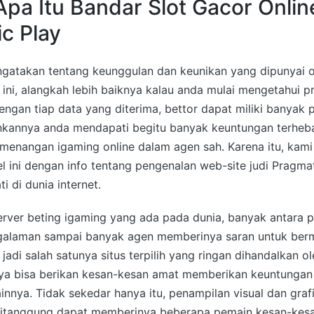
Apa Itu Bandar Slot Gacor Onlin
c Play
atakan tentang keunggulan dan keunikan yang dipunyai ol
 ini, alangkah lebih baiknya kalau anda mulai mengetahui pro
engan tiap data yang diterima, bettor dapat miliki banyak
annya anda mendapati begitu banyak keuntungan terheba
menangan igaming online dalam agen sah. Karena itu, kami
l ini dengan info tentang pengenalan web-site judi Pragma
 di dunia internet.
erver beting igaming yang ada pada dunia, banyak antara 
laman sampai banyak agen memberinya saran untuk bermai
jadi salah satunya situs terpilih yang ringan dihandalkan o
aya bisa berikan kesan-kesan amat memberikan keuntungan
nnya. Tidak sekedar hanya itu, penampilan visual dan graf
ditanggung dapat memberinya beberapa pemain kesan-kes