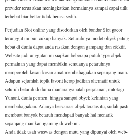
provider terus akan meningkatkan bermainnya sampai capai titik
terhebat biar bettor tidak berasa sedih.
Perjudian Slot online yang disodorkan oleh bandar Slot gacor
terunggul ini pun cukup banyak. Seluruhnya model obyek paling
hebat di dunia dapat anda rasakan dengan gampang dan efektif.
Website judi unggulan ini siapkan beberapa puluh type objek
permainan yang dapat membikin semuanya petaruhnya
memperoleh kesan-kesan amat membahagiakan sepanjang main.
Adapun sejumlah topik favorit kerap jadikan alternatif untuk
seluruh betaruh di dunia diantaranya ialah perjalanan, mitologi
Yunani, dunia permen, hingga sampai obyek kekinian yang
membahagiakan. Adanya bervariasi objek teratas itu, sudah pasti
membuat banyak betaruh mendapati banyak hal menarik
sepanjang mainkan igaming di web ini.
Anda tidak usah waswas dengan mutu yang dipunyai oleh web-