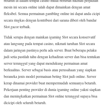
betaruh di dalam tempat casino mulai berubah nikmati perjudian
mesin ini secara online ialah dapat dimainkan dengan amat
fleksibel. Semua permainan gambling online ini dapat anda cicipi
secara ringkas dengan kontribusi dari sarana diberi oleh bandar
Slot gacor terbaik.
Tidak serupa dengan mainkan igaming Slot secara konservatif
atau langsung pada tempat casino, nikmati taruhan Slot secara
dalam jaringan pastinya perlu ada server. Buat beberapa pelaku
judi setia pastilah tahu dengan kehadiran server dan bisa tentukan
server terunggul yang dapat mendukung permainan amat
berkualitas. Server sebagai basis atau perusahaan yang siapkan
beraneka jenis model permainan beting Slot judi online. Server
kerap dinamai provider buat mempermudah semuanya betaruh.
Pekerjaan penting provider di dunia igaming online yakni siapkan
dan meningkatkan permainan Slot online terunggul supaya bisa
dicicipi oleh seluruh betaruh.