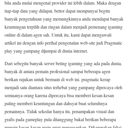
bila anda mulai mengenal provider ini lebih dalam. Maka dengan
tiap-tiap data yang didapat, bettor dapat mempunyai begitu
banyak pengetahuan yang memungkinnya anda mendapat banyak
keuntungan terpilih dan ringan dalam menjadi pemenang igaming
online di dalam agen sah. Untuk itu, kami dapat mengawali
artikel ini dengan info perihal pengenalan web-site judi Pragmatic
play yang gampang dijumpai di dunia internet.
Dari sebegitu banyak server beting igaming yang ada pada dunia,
banyak di antara pemain profesional sampai beberapa agen
berikan rujukan untuk bermain di web ini. pragmatic kerap
menjadi satu diantara situs terhebat yang gampang dipercaya oleh
semuanya orang karena dipercaya bisa memberi kesan-kesan
paling memberi keuntungan dan dahsyat buat seluruhnya
pemainnya. Tidak sekedar hanya itu, penampakan visual dan
grafis pada gameplay pula ditanggung bakal berikan beberapa
pemain kesan-kesan main amat mengesankan. Dikarenakan faksi