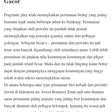
Gacor
Pragmatic play telah meningkatkan permainan beting yang paling
bermutu sejak mulai beberapa tahun ke belakang. Permainan
yang disajikan oleh provider ini pastilah tidak pernah
memengkalkan tiap penyuka igaming online dari pelbagai
golongan. Sebagian besar e – permainan dari provider itu jadi
tenar serta banyak digandrungi oleh seluruhnya umur. Lebih-lebih
permainan ini janjikan nilai keuntungan keuntungan dan jekpot
pada jumlah relatif besar. Maka dari itu tidak bingung kalau bettor
dapat dengan gampangnya menggapai keuntungan yang tinggi
sekali waktu sukses menyingkirkan mesin.
Di antara beberapa ratus type permainan Slot terbaik dari provider
favorit di Indonesia ini, Sweet Bonanza Xmas jadi satu diantara
saran permainan paling populer yang paling beri keuntungan dan
banyak diminati oleh pelbagai kelompok. Igaming itu sesuai jadi