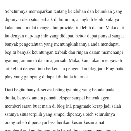
Sebelumnya memaparkan tentang kelebihan dan keunikan yang
dipunyai oleh situs terbaik di bumi ini, alangkah lebih baiknya
kalau anda mulai mengetahui provider ini lebih dalam. Maka dari
itu dengan tiap-tiap info yang didapat, bettor dapat punyai sangat
banyak pengetahuan yang memungkinkannya anda mendapati
begitu banyak keuntungan terbaik dan ringan dalam memenangi
igaming online di dalam agen sah. Maka, kami akan mengawali
artikel ini dengan info berkenaan pengenalan blog judi Pragmatic
play yang gampang didapati di dunia internet.
Dari begitu banyak server beting igaming yang berada pada
dunia, banyak antara pemain eksper sampai banyak agen
memberi saran buat main di blog ini. pragmatic kerap jadi salah
satunya situs terpilih yang simpel dipercaya oleh seluruhnya
orang sebab dipercayai bisa berikan kesan-kesan amat
memberikan keuntungan serta heboh buat semua pemainnya.