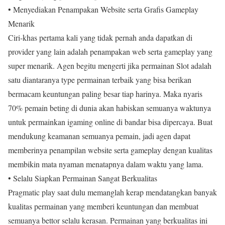
• Menyediakan Penampakan Website serta Grafis Gameplay
Menarik
Ciri-khas pertama kali yang tidak pernah anda dapatkan di
provider yang lain adalah penampakan web serta gameplay yang
super menarik. Agen begitu mengerti jika permainan Slot adalah
satu diantaranya type permainan terbaik yang bisa berikan
bermacam keuntungan paling besar tiap harinya. Maka nyaris
70% pemain beting di dunia akan habiskan semuanya waktunya
untuk permainkan igaming online di bandar bisa dipercaya. Buat
mendukung keamanan semuanya pemain, jadi agen dapat
memberinya penampilan website serta gameplay dengan kualitas
membikin mata nyaman menatapnya dalam waktu yang lama.
• Selalu Siapkan Permainan Sangat Berkualitas
Pragmatic play saat dulu memanglah kerap mendatangkan banyak
kualitas permainan yang memberi keuntungan dan membuat
semuanya bettor selalu kerasan. Permainan yang berkualitas ini