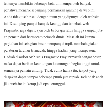
tentunya membikin beberapa betaruh memperoleh banyak
peristiwa menarik sepanjang permainkan igaming di web ini.
Anda tidak usah risau dengan mutu yang dipunyai oleh website
ini, Disamping punyai banyak keunggulan terhebat, web
Pragmatic juga dipercayai oleh beberapa ratus hingga sampai juta-
an pemain dari bermacam pelosok dunia. Masalah ini karena
perjudian ini sebagian besar mempunyai topik membahagiakan,
peraturan taruhan termudah, hingga hadiah yang mempesona.
Hadiah disodori oleh situs Pragmatic Play termasuk sangat besar,
maka dapat berikan keuntungan keuntungan begitu tinggi untuk
semuanya pemain untung. Tidak cuma hanya itu, jekpot yang
dijajakan dapat sampai beberapa puluh juta rupiah. Jadi tidak aneh
jika website ini kerap jadi opsi terunggul.