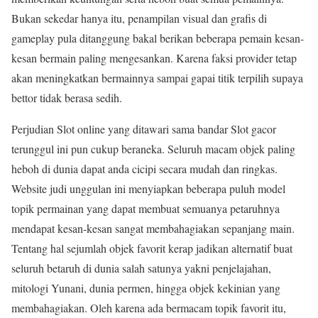
Bukan sekedar hanya itu, penampilan visual dan grafis di
gameplay pula ditanggung bakal berikan beberapa pemain kesan-
kesan bermain paling mengesankan. Karena faksi provider tetap
akan meningkatkan bermainnya sampai gapai titik terpilih supaya
bettor tidak berasa sedih.
Perjudian Slot online yang ditawari sama bandar Slot gacor
terunggul ini pun cukup beraneka. Seluruh macam objek paling
heboh di dunia dapat anda cicipi secara mudah dan ringkas.
Website judi unggulan ini menyiapkan beberapa puluh model
topik permainan yang dapat membuat semuanya petaruhnya
mendapat kesan-kesan sangat membahagiakan sepanjang main.
Tentang hal sejumlah objek favorit kerap jadikan alternatif buat
seluruh betaruh di dunia salah satunya yakni penjelajahan,
mitologi Yunani, dunia permen, hingga objek kekinian yang
membahagiakan. Oleh karena ada bermacam topik favorit itu,