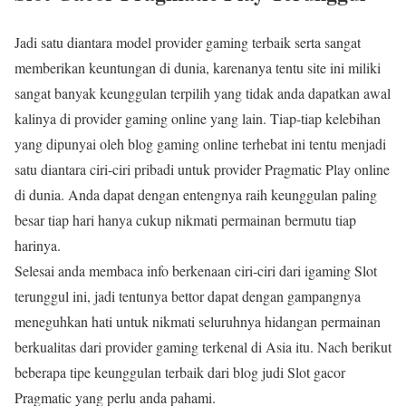
Jadi satu diantara model provider gaming terbaik serta sangat
memberikan keuntungan di dunia, karenanya tentu site ini miliki
sangat banyak keunggulan terpilih yang tidak anda dapatkan awal
kalinya di provider gaming online yang lain. Tiap-tiap kelebihan
yang dipunyai oleh blog gaming online terhebat ini tentu menjadi
satu diantara ciri-ciri pribadi untuk provider Pragmatic Play online
di dunia. Anda dapat dengan entengnya raih keunggulan paling
besar tiap hari hanya cukup nikmati permainan bermutu tiap
harinya.
Selesai anda membaca info berkenaan ciri-ciri dari igaming Slot
terunggul ini, jadi tentunya bettor dapat dengan gampangnya
meneguhkan hati untuk nikmati seluruhnya hidangan permainan
berkualitas dari provider gaming terkenal di Asia itu. Nach berikut
beberapa tipe keunggulan terbaik dari blog judi Slot gacor
Pragmatic yang perlu anda pahami.