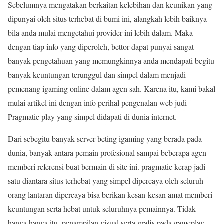
Sebelumnya mengatakan berkaitan kelebihan dan keunikan yang
dipunyai oleh situs terhebat di bumi ini, alangkah lebih baiknya
bila anda mulai mengetahui provider ini lebih dalam. Maka
dengan tiap info yang diperoleh, bettor dapat punyai sangat
banyak pengetahuan yang memungkinnya anda mendapati begitu
banyak keuntungan terunggul dan simpel dalam menjadi
pemenang igaming online dalam agen sah. Karena itu, kami bakal
mulai artikel ini dengan info perihal pengenalan web judi
Pragmatic play yang simpel didapati di dunia internet.
Dari sebegitu banyak server beting igaming yang berada pada
dunia, banyak antara pemain profesional sampai beberapa agen
memberi referensi buat bermain di site ini. pragmatic kerap jadi
satu diantara situs terhebat yang simpel dipercaya oleh seluruh
orang lantaran dipercaya bisa berikan kesan-kesan amat memberi
keuntungan serta hebat untuk seluruhnya pemainnya. Tidak
hanya hanya itu, penampilan visual serta grafis pada gameplay