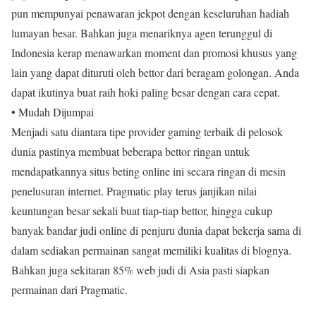
pun mempunyai penawaran jekpot dengan keseluruhan hadiah
lumayan besar. Bahkan juga menariknya agen terunggul di
Indonesia kerap menawarkan moment dan promosi khusus yang
lain yang dapat dituruti oleh bettor dari beragam golongan. Anda
dapat ikutinya buat raih hoki paling besar dengan cara cepat.
• Mudah Dijumpai
Menjadi satu diantara tipe provider gaming terbaik di pelosok
dunia pastinya membuat beberapa bettor ringan untuk
mendapatkannya situs beting online ini secara ringan di mesin
penelusuran internet. Pragmatic play terus janjikan nilai
keuntungan besar sekali buat tiap-tiap bettor, hingga cukup
banyak bandar judi online di penjuru dunia dapat bekerja sama di
dalam sediakan permainan sangat memiliki kualitas di blognya.
Bahkan juga sekitaran 85% web judi di Asia pasti siapkan
permainan dari Pragmatic.