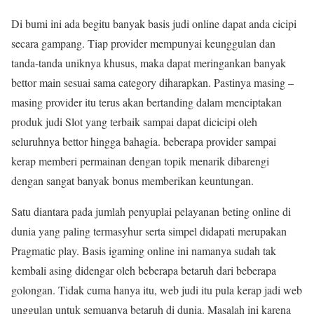
Di bumi ini ada begitu banyak basis judi online dapat anda cicipi
secara gampang. Tiap provider mempunyai keunggulan dan
tanda-tanda uniknya khusus, maka dapat meringankan banyak
bettor main sesuai sama category diharapkan. Pastinya masing –
masing provider itu terus akan bertanding dalam menciptakan
produk judi Slot yang terbaik sampai dapat dicicipi oleh
seluruhnya bettor hingga bahagia. beberapa provider sampai
kerap memberi permainan dengan topik menarik dibarengi
dengan sangat banyak bonus memberikan keuntungan.
Satu diantara pada jumlah penyuplai pelayanan beting online di
dunia yang paling termasyhur serta simpel didapati merupakan
Pragmatic play. Basis igaming online ini namanya sudah tak
kembali asing didengar oleh beberapa betaruh dari beberapa
golongan. Tidak cuma hanya itu, web judi itu pula kerap jadi web
unggulan untuk semuanya betaruh di dunia. Masalah ini karena