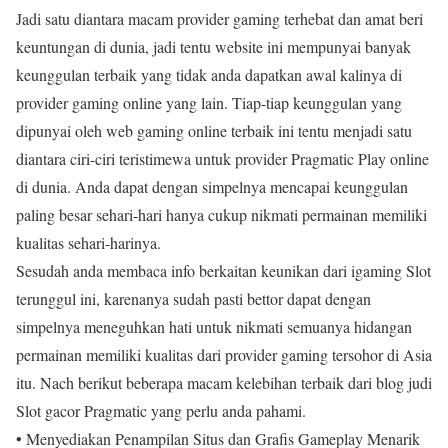
Jadi satu diantara macam provider gaming terhebat dan amat beri
keuntungan di dunia, jadi tentu website ini mempunyai banyak
keunggulan terbaik yang tidak anda dapatkan awal kalinya di
provider gaming online yang lain. Tiap-tiap keunggulan yang
dipunyai oleh web gaming online terbaik ini tentu menjadi satu
diantara ciri-ciri teristimewa untuk provider Pragmatic Play online
di dunia. Anda dapat dengan simpelnya mencapai keunggulan
paling besar sehari-hari hanya cukup nikmati permainan memiliki
kualitas sehari-harinya.
Sesudah anda membaca info berkaitan keunikan dari igaming Slot
terunggul ini, karenanya sudah pasti bettor dapat dengan
simpelnya meneguhkan hati untuk nikmati semuanya hidangan
permainan memiliki kualitas dari provider gaming tersohor di Asia
itu. Nach berikut beberapa macam kelebihan terbaik dari blog judi
Slot gacor Pragmatic yang perlu anda pahami.
• Menyediakan Penampilan Situs dan Grafis Gameplay Menarik