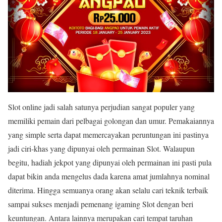
Slot online jadi salah satunya perjudian sangat populer yang
memiliki pemain dari pelbagai golongan dan umur. Pemakaiannya
yang simple serta dapat memercayakan peruntungan ini pastinya
jadi ciri-khas yang dipunyai oleh permainan Slot. Walaupun
begitu, hadiah jekpot yang dipunyai oleh permainan ini pasti pula
dapat bikin anda mengelus dada karena amat jumlahnya nominal
diterima. Hingga semuanya orang akan selalu cari teknik terbaik
sampai sukses menjadi pemenang igaming Slot dengan beri
keuntungan. Antara lainnya merupakan cari tempat taruhan