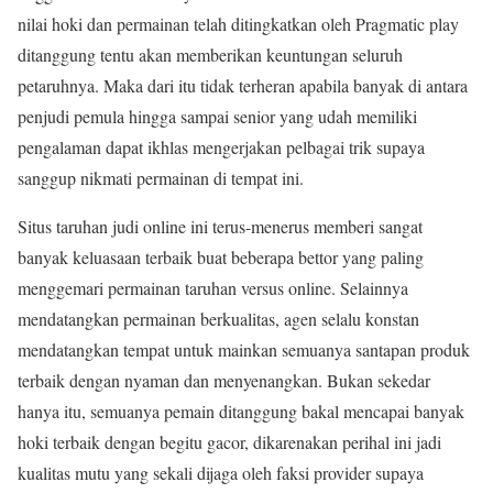
nilai hoki dan permainan telah ditingkatkan oleh Pragmatic play
ditanggung tentu akan memberikan keuntungan seluruh
petaruhnya. Maka dari itu tidak terheran apabila banyak di antara
penjudi pemula hingga sampai senior yang udah memiliki
pengalaman dapat ikhlas mengerjakan pelbagai trik supaya
sanggup nikmati permainan di tempat ini.
Situs taruhan judi online ini terus-menerus memberi sangat
banyak keluasaan terbaik buat beberapa bettor yang paling
menggemari permainan taruhan versus online. Selainnya
mendatangkan permainan berkualitas, agen selalu konstan
mendatangkan tempat untuk mainkan semuanya santapan produk
terbaik dengan nyaman dan menyenangkan. Bukan sekedar
hanya itu, semuanya pemain ditanggung bakal mencapai banyak
hoki terbaik dengan begitu gacor, dikarenakan perihal ini jadi
kualitas mutu yang sekali dijaga oleh faksi provider supaya