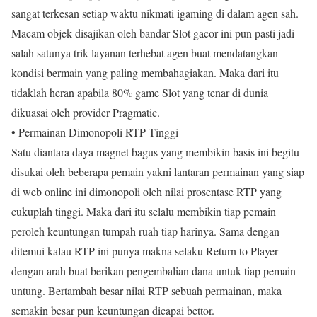
sangat terkesan setiap waktu nikmati igaming di dalam agen sah.
Macam objek disajikan oleh bandar Slot gacor ini pun pasti jadi
salah satunya trik layanan terhebat agen buat mendatangkan
kondisi bermain yang paling membahagiakan. Maka dari itu
tidaklah heran apabila 80% game Slot yang tenar di dunia
dikuasai oleh provider Pragmatic.
• Permainan Dimonopoli RTP Tinggi
Satu diantara daya magnet bagus yang membikin basis ini begitu
disukai oleh beberapa pemain yakni lantaran permainan yang siap
di web online ini dimonopoli oleh nilai prosentase RTP yang
cukuplah tinggi. Maka dari itu selalu membikin tiap pemain
peroleh keuntungan tumpah ruah tiap harinya. Sama dengan
ditemui kalau RTP ini punya makna selaku Return to Player
dengan arah buat berikan pengembalian dana untuk tiap pemain
untung. Bertambah besar nilai RTP sebuah permainan, maka
semakin besar pun keuntungan dicapai bettor.