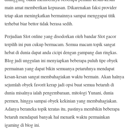
main amat memberikan kepuasan. Dikarenakan faksi provider
tetap akan meningkatkan bermainnya sampai menggapai titik
terhebat biar bettor tidak berasa sedih.
Perjudian Slot online yang disodorkan oleh bandar Slot gacor
terpilih ini pun cukup bermacam. Semua macam topik sangat
hebat di dunia dapat anda cicipi dengan gampang dan ringkas.
Blog judi unggulan ini menyiapkan beberapa puluh tipe obyek
permainan yang dapat bikin semuanya petaruhnya mendapat
kesan-kesan sangat membahagiakan waktu bermain. Akan halnya
sejumlah obyek favorit kerap jadi opsi buat semua betaruh di
dunia misalnya ialah pengembaraan, mitologi Yunani, dunia
permen, hingga sampai obyek kekinian yang membahagiakan.
Adanya beraneka topik teratas itu, pastinya membikin beberapa
betaruh mendapati banyak hal menarik waktu permainkan
igaming di blog ini.