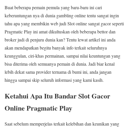
Buat beberapa pemain pemula yang baru-baru ini cari
keberuntungan nya di dunia gambling online tentu sangat ingin
tahu apa yang membikin web judi Slot online sangat gacor seperti
Pragmatic Play ini amat dikultuskan oleh beberapa bettor dan
broker judi di penjuru dunia kan? Tentu lewat artikel ini anda
akan mendapatkan begitu banyak info terkait seluruhnya
keunggulan, ciri-khas permainan, sampai nilai keuntungan yang
bisa diterima oleh semuanya pemain di dunia. Jadi biar kenal
lebih dekat sama provider ternama di bumi ini, anda jangan
hingga sampai skip seluruh informasi yang kami kasih.
Ketahui Apa Itu Bandar Slot Gacor
Online Pragmatic Play
Saat sebelum memperjelas terkait kelebihan dan keunikan yang