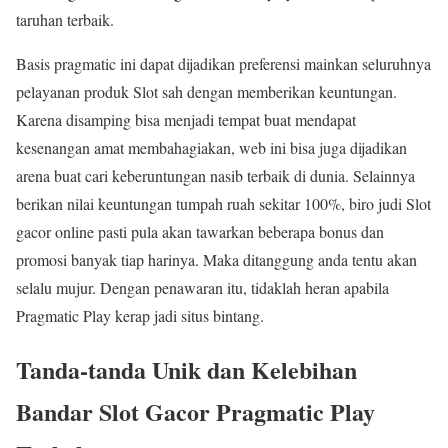
taruhan terbaik.
Basis pragmatic ini dapat dijadikan preferensi mainkan seluruhnya
pelayanan produk Slot sah dengan memberikan keuntungan.
Karena disamping bisa menjadi tempat buat mendapat
kesenangan amat membahagiakan, web ini bisa juga dijadikan
arena buat cari keberuntungan nasib terbaik di dunia. Selainnya
berikan nilai keuntungan tumpah ruah sekitar 100%, biro judi Slot
gacor online pasti pula akan tawarkan beberapa bonus dan
promosi banyak tiap harinya. Maka ditanggung anda tentu akan
selalu mujur. Dengan penawaran itu, tidaklah heran apabila
Pragmatic Play kerap jadi situs bintang.
Tanda-tanda Unik dan Kelebihan
Bandar Slot Gacor Pragmatic Play