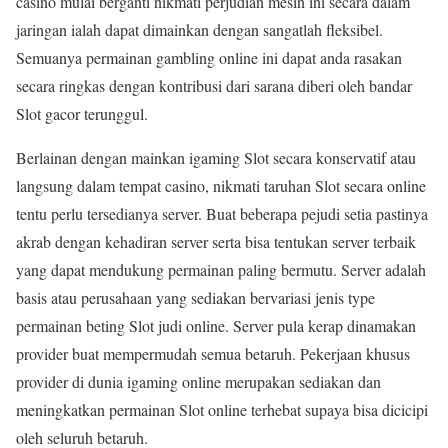
casino mulai berganti nikmati perjudian mesin ini secara dalam
jaringan ialah dapat dimainkan dengan sangatlah fleksibel.
Semuanya permainan gambling online ini dapat anda rasakan
secara ringkas dengan kontribusi dari sarana diberi oleh bandar
Slot gacor terunggul.
Berlainan dengan mainkan igaming Slot secara konservatif atau
langsung dalam tempat casino, nikmati taruhan Slot secara online
tentu perlu tersedianya server. Buat beberapa pejudi setia pastinya
akrab dengan kehadiran server serta bisa tentukan server terbaik
yang dapat mendukung permainan paling bermutu. Server adalah
basis atau perusahaan yang sediakan bervariasi jenis type
permainan beting Slot judi online. Server pula kerap dinamakan
provider buat mempermudah semua betaruh. Pekerjaan khusus
provider di dunia igaming online merupakan sediakan dan
meningkatkan permainan Slot online terhebat supaya bisa dicicipi
oleh seluruh betaruh.