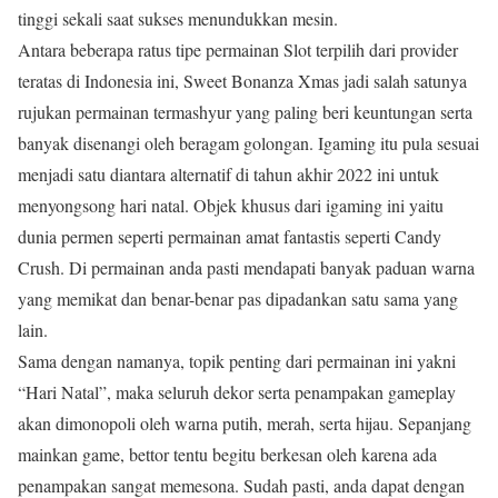
tinggi sekali saat sukses menundukkan mesin.
Antara beberapa ratus tipe permainan Slot terpilih dari provider
teratas di Indonesia ini, Sweet Bonanza Xmas jadi salah satunya
rujukan permainan termashyur yang paling beri keuntungan serta
banyak disenangi oleh beragam golongan. Igaming itu pula sesuai
menjadi satu diantara alternatif di tahun akhir 2022 ini untuk
menyongsong hari natal. Objek khusus dari igaming ini yaitu
dunia permen seperti permainan amat fantastis seperti Candy
Crush. Di permainan anda pasti mendapati banyak paduan warna
yang memikat dan benar-benar pas dipadankan satu sama yang
lain.
Sama dengan namanya, topik penting dari permainan ini yakni
“Hari Natal”, maka seluruh dekor serta penampakan gameplay
akan dimonopoli oleh warna putih, merah, serta hijau. Sepanjang
mainkan game, bettor tentu begitu berkesan oleh karena ada
penampakan sangat memesona. Sudah pasti, anda dapat dengan