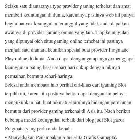
Selaku satu diantaranya type provider gaming terhebat dan amat
memberi keuntungan di dunia, karenanya pastinya web ini punyai
begitu banyak keunggulan terunggul yang tidak anda dapatkan
awalnya di provider gaming online yang lain. Tiap keunggulan
yang dipunyai oleh situs gaming online terhebat ini pastinya
menjadi satu diantara keunikan spesial buat provider Pragmatic
Play online di dunia. Anda dapat dengan gampangnya menggapai
keunggulan paling besar sehari-hari cukup dengan nikmati
permainan bermutu sehari-harinya.
Selesai anda membaca info perihal ciri-khas dari igaming Slot
terpilih ini, karena itu pastinya bettor dapat dengan simpelnya
mengukuhkan hati buat nikmati seluruhnya hidangan permainan
bermutu dari provider gaming terkenal di Asia itu. Nach berikut
beberapa model keunggulan terbaik dari blog judi Slot gacor
Pragmatic yang perlu anda kenali.
• Menyediakan Penampakan Situs serta Grafis Gameplay