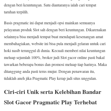
dengan beri keuntungan. Satu diantaranya ialah cari tempat
taruhan terpilih.
Basis pragmatic ini dapat menjadi opsi mainkan semuanya
pelayanan produk Slot sah dengan beri keuntungan. Dikarenakan
selainnya bisa menjadi tempat buat mendapati kesenangan amat
membahagiakan, website ini bisa pula menjadi gelaran untuk cari
hoki nasib terunggul di dunia. Kecuali memberi nilai keuntungan
meluap sejumlah 100%, broker judi Slot gacor online pasti bakal
tawarkan beberapa bonus dan promosi meluap tiap harinya. Maka
ditanggung anda pasti terus mujur. Dengan penawaran itu,
tidaklah aneh jika Pragmatic Play kerap jadi situs unggulan.
Ciri-ciri Unik serta Kelebihan Bandar
Slot Gacor Pragmatic Play Terhebat