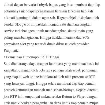
diikuti degan bervariasi obyek bagus yang bisa membuat tiap-tiap
petaruhnya mendapat pengalaman bermain terkesan tiap kali
nikmati igaming di dalam agen sah. Ragam objek disiapkan oleh
bandar Slot gacor ini pastilah menjadi satu diantara langkah
service terhebat agen untuk mendatangkan situasi main yang
paling membahagiakan. Hingga tidaklah heran kalau 80%
permainan Slot yang tenar di dunia dikuasai oleh provider
Pragmatic.
• Permainan Dimonopoli RTP Tinggi
Satu diantaranya daya magnet luar biasa yang membuat basis ini
sangatlah diminati oleh beberapa pemain ialah sebab permainan
yang siap di web online ini dikuasai oleh nilai prosentase RTP
yang lumayan tinggi. Hingga selalu membuat tiap-tiap pemain
peroleh keuntungan tumpah ruah sehari-harinya. Seperti ditemui
jika RTP ini mempunyai makna selaku Return to Player dengan
arah untuk berikan pengembalian dana untuk tiap pemain mujur.