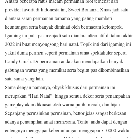
Antara beberapa ratus macam permainan Slot terhebat dari
provider favorit di Indonesia ini, Sweet Bonanza Xmas jadi satu
diantara saran permainan ternama yang paling memberi
keuntungan serta banyak diminati oleh bermacam kelompok.
Igaming itu pula pas menjadi satu diantara alternatif di tahun akhir
2022 ini buat menyongsong hari natal. Topik inti dari igaming ini
yakni dunia permen seperti permainan amat spektakuler seperti
Candy Crush. Di permainan anda akan mendapatkan banyak
gabungan warna yang memikat serta begitu pas dikombinasikan
satu sama yang lain.
Sama dengan namanya, obyek khusus dari permainan ini
merupakan “Hari Natal”, hingga semua dekor serta penampakan
gameplay akan dikuasai oleh warna putih, merah, dan hijau.
Sepanjang permainkan permainan, bettor jelas sangat berkesan
adanya penampilan amat memesona. Tentu, anda dapat dengan
entengnya menggapai keberuntungan menggapai x10000 waktu