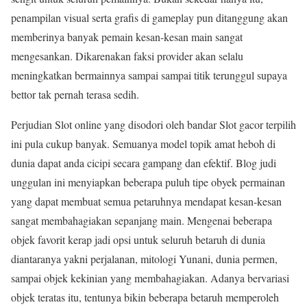
penampilan visual serta grafis di gameplay pun ditanggung akan
memberinya banyak pemain kesan-kesan main sangat
mengesankan. Dikarenakan faksi provider akan selalu
meningkatkan bermainnya sampai sampai titik terunggul supaya
bettor tak pernah terasa sedih.
Perjudian Slot online yang disodori oleh bandar Slot gacor terpilih
ini pula cukup banyak. Semuanya model topik amat heboh di
dunia dapat anda cicipi secara gampang dan efektif. Blog judi
unggulan ini menyiapkan beberapa puluh tipe obyek permainan
yang dapat membuat semua petaruhnya mendapat kesan-kesan
sangat membahagiakan sepanjang main. Mengenai beberapa
objek favorit kerap jadi opsi untuk seluruh betaruh di dunia
diantaranya yakni perjalanan, mitologi Yunani, dunia permen,
sampai objek kekinian yang membahagiakan. Adanya bervariasi
objek teratas itu, tentunya bikin beberapa betaruh memperoleh