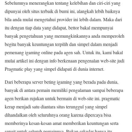
Sebelumnya menerangkan tentang kelebihan dan ciri-ciri yang
dipunyai oleh situs terbaik di bumi ini, alangkah lebih baiknya
bila anda mulai mengetahui provider ini lebih dalam. Maka dari
itu dengan tiap data yang didapat, bettor bakal mempunyai
banyak pengetahuan yang memungkinkannya anda memperoleh
begitu banyak keuntungan terpilih dan simpel dalam menjadi
pemenang igaming online pada agen sah. Untuk itu, kami bakal
mulai artikel ini dengan info berkenaan pengenalan web-site judi
Pragmatic play yang simpel didapati di dunia internet.
Dari beberapa server beting igaming yang berada pada dunia,
banyak di antara pemain memiliki pengalaman sampai beberapa
agen berikan rujukan untuk bermain di web-site ini. pragmatic
kerap menjadi satu diantara situs terunggul yang simpel
dihandalkan oleh seluruhnya orang karena dipercaya bisa
memberinya kesan-kesan amat memberikan keuntungan serta
sengit untuk seluruh pemainnya. Bukan sekedar hanya itu,