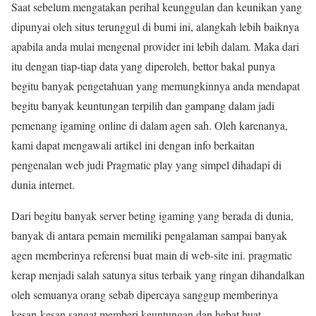
Saat sebelum mengatakan perihal keunggulan dan keunikan yang
dipunyai oleh situs terunggul di bumi ini, alangkah lebih baiknya
apabila anda mulai mengenal provider ini lebih dalam. Maka dari
itu dengan tiap-tiap data yang diperoleh, bettor bakal punya
begitu banyak pengetahuan yang memungkinnya anda mendapat
begitu banyak keuntungan terpilih dan gampang dalam jadi
pemenang igaming online di dalam agen sah. Oleh karenanya,
kami dapat mengawali artikel ini dengan info berkaitan
pengenalan web judi Pragmatic play yang simpel dihadapi di
dunia internet.
Dari begitu banyak server beting igaming yang berada di dunia,
banyak di antara pemain memiliki pengalaman sampai banyak
agen memberinya referensi buat main di web-site ini. pragmatic
kerap menjadi salah satunya situs terbaik yang ringan dihandalkan
oleh semuanya orang sebab dipercaya sanggup memberinya
kesan-kesan sangat memberi keuntungan dan hebat buat