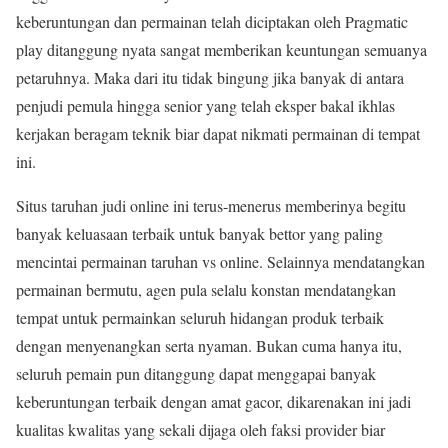
keberuntungan dan permainan telah diciptakan oleh Pragmatic
play ditanggung nyata sangat memberikan keuntungan semuanya
petaruhnya. Maka dari itu tidak bingung jika banyak di antara
penjudi pemula hingga senior yang telah eksper bakal ikhlas
kerjakan beragam teknik biar dapat nikmati permainan di tempat
ini.
Situs taruhan judi online ini terus-menerus memberinya begitu
banyak keluasaan terbaik untuk banyak bettor yang paling
mencintai permainan taruhan vs online. Selainnya mendatangkan
permainan bermutu, agen pula selalu konstan mendatangkan
tempat untuk permainkan seluruh hidangan produk terbaik
dengan menyenangkan serta nyaman. Bukan cuma hanya itu,
seluruh pemain pun ditanggung dapat menggapai banyak
keberuntungan terbaik dengan amat gacor, dikarenakan ini jadi
kualitas kwalitas yang sekali dijaga oleh faksi provider biar