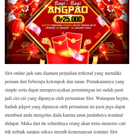
Slot online jadi satu diantara perjudian terkenal yang memiliki
pemain dari beberapa kelompok dan umur. Pemakaiannya yang
simple serta dapat mempercayakan peruntungan ini sudah pasti
jadi ciri-ciri yang dipunyai oleh permainan Slot. Walaupun begitu,
hadiah jekpot yang dipunyai oleh permainan ini pasti juga dapat
membuat anda mengelus dada karena amat jumlahnya nominal
didapat. Maka dari itu seluruhnya orang akan terus-menerus cari
trik terbaik sampai sukses meraih kemenangan igaming Slot