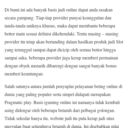
Di bumi ini ada banyak basis judi online dapat anda rasakan
secara gampang. Tiap-tiap provider punyai keunggulan dan
tanda-tanda uniknya khusus, maka dapat membantu beberapa
bettor main sesuai definisi dikehendaki. Tentu masing – masing
provider itu tetap akan bertanding dalam hasilkan produk judi Slot
yang terunggul sampai dapat dicicip oleh semua bettor hingga
sampai suka. beberapa provider juga kerap memberi permainan
dengan obyek menarik dibarengi dengan sangat banyak bonus
memberi keuntungan.
Salah satunya antara jumlah penyuplai pelayanan beting online di
dunia yang paling populer serta simpel didapati merupakan
Pragmatic play. Basis igaming online ini namanya tidak kembali
asing didengar oleh beberapa betaruh dari pelbagai golongan.
Tidak sekedar hanya itu, website judi itu pula kerap jadi situs
unggulan buat seluruhnya betaruh di dunia. Ini disebabkan nilai