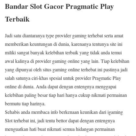
Bandar Slot Gacor Pragmatic Play
Terbaik
Jadi satu diantaranya type provider gaming terhebat serta amat
memberikan keuntungan di dunia, karenanya tentunya site ini
miliki sangat banyak kelebihan terbaik yang tidak anda temui
awal kalinya di provider gaming online yang lain. Tiap kelebihan
yang dipunyai oleh situs gaming online terhebat ini pastinya jadi
salah satunya ciri-khas spesial untuk provider Pragmatic Play
online di dunia. Anda dapat dengan entengnya menggapai
kelebihan paling besar tiap hari hanya cukup nikmati permainan
bermutu tiap harinya.
Sehabis anda membaca info berkenaan keunikan dari igaming
Slot terhebat ini, jadi tentu bettor dapat dengan entengnya
menguatkan hati buat nikmati semua hidangan permainan