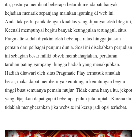
itu, pastinya membuat beberapa betaruh mendapati banyak
kejadian menarik sepanjang mainkan igaming di web ini.
Anda tak perlu panik dengan kualitas yang dipunyai oleh blog ini,
Kecuali mempunyai begitu banyak keunggulan terunggul, situs
Pragmatic sudah diyakini oleh beberapa ratus hingga juta-an
pemain dari pelbagai penjuru dunia. Soal ini disebabkan perjudian
ini sebagian besar miliki obyek membahagiakan, peraturan
taruhan paling gampang, hingga hadiah yang menakjubkan.
Hadiah ditawari oleh situs Pragmatic Play termasuk amatlah
besar, maka dapat memberinya keuntungan keuntungan begitu
tinggi buat semuanya pemain mujur. Tidak cuma hanya itu, jekpot
yang dijajakan dapat gapai beberapa puluh juta rupiah. Karena itu
tidaklah mengherankan jika website ini kerap jadi opsi terhebat.