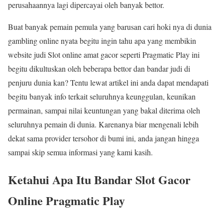
perusahaannya lagi dipercayai oleh banyak bettor.
Buat banyak pemain pemula yang barusan cari hoki nya di dunia
gambling online nyata begitu ingin tahu apa yang membikin
website judi Slot online amat gacor seperti Pragmatic Play ini
begitu dikultuskan oleh beberapa bettor dan bandar judi di
penjuru dunia kan? Tentu lewat artikel ini anda dapat mendapati
begitu banyak info terkait seluruhnya keunggulan, keunikan
permainan, sampai nilai keuntungan yang bakal diterima oleh
seluruhnya pemain di dunia. Karenanya biar mengenali lebih
dekat sama provider tersohor di bumi ini, anda jangan hingga
sampai skip semua informasi yang kami kasih.
Ketahui Apa Itu Bandar Slot Gacor
Online Pragmatic Play