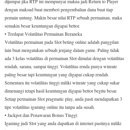
dijumpai jika RTP ini mempunyai makna jadi Return to Player
dengan maksud buat memberi pengembalian dana buat tiap
pemain untung. Makin besar nilai RTP sebuah permainan, maka
semakin besar keuntungan digapai bettor.
• Terdapat Volatilitas Permainan Beraneka
Volatilitas permainan pada Slot beting online adalah panggilan
lain buat mengatakan sebuah jenjang dalam game. Paling tidak
ada 3 kelas volatilitas di permainan Slot dimulai dengan volatilitas
rendah, sarana, sampai tinggi. Volatilitas renda punya winrate
paling besar tapi keuntungan yang digapai cukup rendah.
Sementara itu volatilitas tinggi miliki winrate yang cukup sukar
dimenangi tetapi hasil keuntungan digapai bettor begitu besar.
Setiap permainan Slot pragmatic play, anda pasti mendapatkan 3
tipe volatilitas igaming online itu tanpa ada susah.
• Jackpot dan Penawaran Bonus Tinggi
Igaming judi Slot yang anda dapatkan di internet pastinya miliki