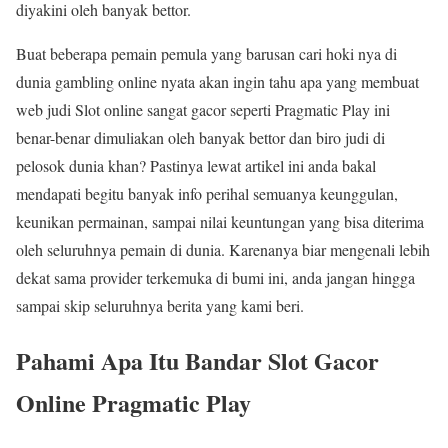
diyakini oleh banyak bettor.
Buat beberapa pemain pemula yang barusan cari hoki nya di
dunia gambling online nyata akan ingin tahu apa yang membuat
web judi Slot online sangat gacor seperti Pragmatic Play ini
benar-benar dimuliakan oleh banyak bettor dan biro judi di
pelosok dunia khan? Pastinya lewat artikel ini anda bakal
mendapati begitu banyak info perihal semuanya keunggulan,
keunikan permainan, sampai nilai keuntungan yang bisa diterima
oleh seluruhnya pemain di dunia. Karenanya biar mengenali lebih
dekat sama provider terkemuka di bumi ini, anda jangan hingga
sampai skip seluruhnya berita yang kami beri.
Pahami Apa Itu Bandar Slot Gacor
Online Pragmatic Play