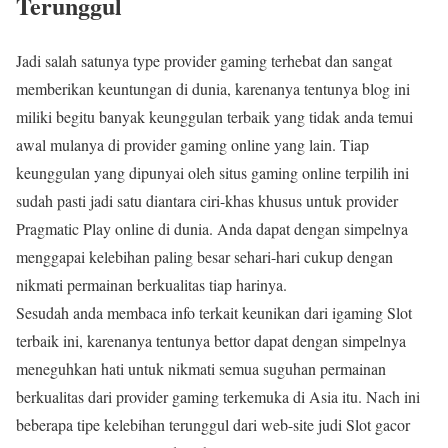
Terunggul
Jadi salah satunya type provider gaming terhebat dan sangat
memberikan keuntungan di dunia, karenanya tentunya blog ini
miliki begitu banyak keunggulan terbaik yang tidak anda temui
awal mulanya di provider gaming online yang lain. Tiap
keunggulan yang dipunyai oleh situs gaming online terpilih ini
sudah pasti jadi satu diantara ciri-khas khusus untuk provider
Pragmatic Play online di dunia. Anda dapat dengan simpelnya
menggapai kelebihan paling besar sehari-hari cukup dengan
nikmati permainan berkualitas tiap harinya.
Sesudah anda membaca info terkait keunikan dari igaming Slot
terbaik ini, karenanya tentunya bettor dapat dengan simpelnya
meneguhkan hati untuk nikmati semua suguhan permainan
berkualitas dari provider gaming terkemuka di Asia itu. Nach ini
beberapa tipe kelebihan terunggul dari web-site judi Slot gacor