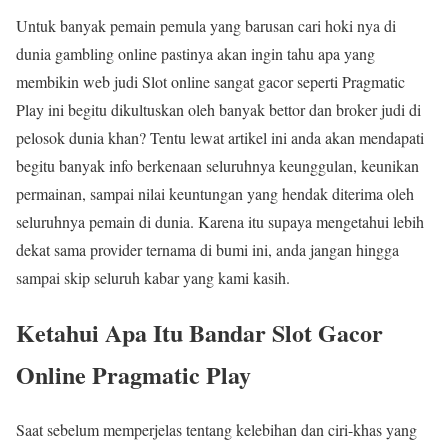
Untuk banyak pemain pemula yang barusan cari hoki nya di
dunia gambling online pastinya akan ingin tahu apa yang
membikin web judi Slot online sangat gacor seperti Pragmatic
Play ini begitu dikultuskan oleh banyak bettor dan broker judi di
pelosok dunia khan? Tentu lewat artikel ini anda akan mendapati
begitu banyak info berkenaan seluruhnya keunggulan, keunikan
permainan, sampai nilai keuntungan yang hendak diterima oleh
seluruhnya pemain di dunia. Karena itu supaya mengetahui lebih
dekat sama provider ternama di bumi ini, anda jangan hingga
sampai skip seluruh kabar yang kami kasih.
Ketahui Apa Itu Bandar Slot Gacor
Online Pragmatic Play
Saat sebelum memperjelas tentang kelebihan dan ciri-khas yang