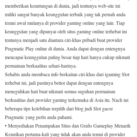
memberikan keuntungan di dunia, jadi tentunya web-site ini
miliki sangat banyak keunggulan terbaik yang tak pernah anda
temui awal mulanya di provider gaming online yang lain. Tiap
keunggulan yang dipunyai oleh situs gaming online terhebat ini
tentunya menjadi satu diantara ciri-khas pribadi buat provider
Pragmatic Play online di dunia. Anda dapat dengan entengnya
mencapai keunggulan paling besar tiap hari hanya cukup nikmati
permainan berkualitas sehari-harinya.
Sehabis anda membaca info berkaitan ciri-khas dari igaming Slot
terhebat ini, jadi pastinya bettor dapat dengan entengnya
meneguhkan hati buat nikmati semua suguhan permainan
berkualitas dari provider gaming terkemuka di Asia itu. Nach ini
beberapa tipe kelebihan terpilih dari blog judi Slot gacor
Pragmatic yang perlu anda pahami.
• Menyediakan Penampakan Situs dan Grafis Gameplay Menarik
Keunikan pertama-kali yang tidak akan anda temui di provider