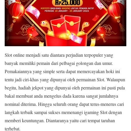
Slot online menjadi satu diantara perjudian terpopuler yang
banyak memiliki pemain dari pelbagai golongan dan umur.
Pemakaiannya yang simple serta dapat memercayakan hoki ini
tentu jadi ciri-khas yang dipunyai oleh permainan Slot. Walaupun
begitu, hadiah jekpot yang dipunyai oleh permainan ini pasti pula
bakal membuat anda mengelus dada karena sangat jumlahnya
nominal diterima. Hingga seluruh orang dapat terus-menerus cari
langkah terbaik sampai sukses memenangi igaming Slot dengan
memberi keuntungan. Diantaranya yaitu cari tempat taruhan
terhebat.