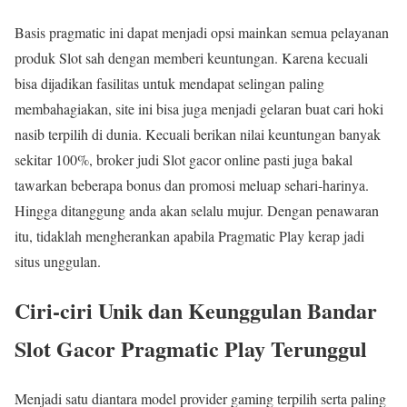
Basis pragmatic ini dapat menjadi opsi mainkan semua pelayanan
produk Slot sah dengan memberi keuntungan. Karena kecuali
bisa dijadikan fasilitas untuk mendapat selingan paling
membahagiakan, site ini bisa juga menjadi gelaran buat cari hoki
nasib terpilih di dunia. Kecuali berikan nilai keuntungan banyak
sekitar 100%, broker judi Slot gacor online pasti juga bakal
tawarkan beberapa bonus dan promosi meluap sehari-harinya.
Hingga ditanggung anda akan selalu mujur. Dengan penawaran
itu, tidaklah mengherankan apabila Pragmatic Play kerap jadi
situs unggulan.
Ciri-ciri Unik dan Keunggulan Bandar
Slot Gacor Pragmatic Play Terunggul
Menjadi satu diantara model provider gaming terpilih serta paling