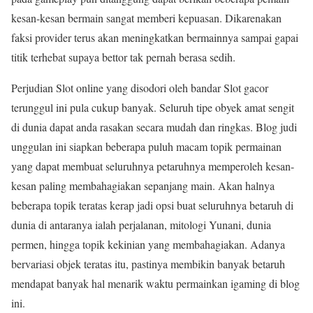
kesan-kesan bermain sangat memberi kepuasan. Dikarenakan
faksi provider terus akan meningkatkan bermainnya sampai gapai
titik terhebat supaya bettor tak pernah berasa sedih.
Perjudian Slot online yang disodori oleh bandar Slot gacor
terunggul ini pula cukup banyak. Seluruh tipe obyek amat sengit
di dunia dapat anda rasakan secara mudah dan ringkas. Blog judi
unggulan ini siapkan beberapa puluh macam topik permainan
yang dapat membuat seluruhnya petaruhnya memperoleh kesan-
kesan paling membahagiakan sepanjang main. Akan halnya
beberapa topik teratas kerap jadi opsi buat seluruhnya betaruh di
dunia di antaranya ialah perjalanan, mitologi Yunani, dunia
permen, hingga topik kekinian yang membahagiakan. Adanya
bervariasi objek teratas itu, pastinya membikin banyak betaruh
mendapat banyak hal menarik waktu permainkan igaming di blog
ini.