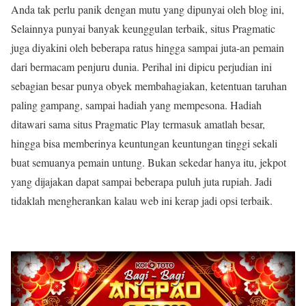
Anda tak perlu panik dengan mutu yang dipunyai oleh blog ini,
Selainnya punyai banyak keunggulan terbaik, situs Pragmatic
juga diyakini oleh beberapa ratus hingga sampai juta-an pemain
dari bermacam penjuru dunia. Perihal ini dipicu perjudian ini
sebagian besar punya obyek membahagiakan, ketentuan taruhan
paling gampang, sampai hadiah yang mempesona. Hadiah
ditawari sama situs Pragmatic Play termasuk amatlah besar,
hingga bisa memberinya keuntungan keuntungan tinggi sekali
buat semuanya pemain untung. Bukan sekedar hanya itu, jekpot
yang dijajakan dapat sampai beberapa puluh juta rupiah. Jadi
tidaklah mengherankan kalau web ini kerap jadi opsi terbaik.