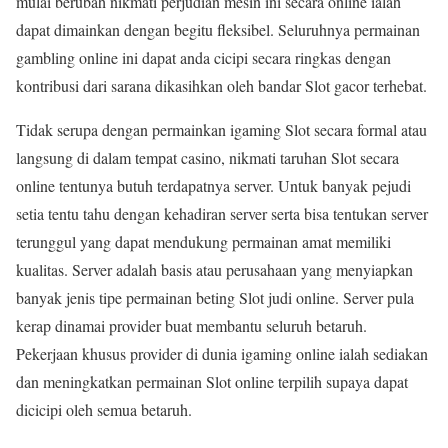
mulai berubah nikmati perjudian mesin ini secara online ialah
dapat dimainkan dengan begitu fleksibel. Seluruhnya permainan
gambling online ini dapat anda cicipi secara ringkas dengan
kontribusi dari sarana dikasihkan oleh bandar Slot gacor terhebat.
Tidak serupa dengan permainkan igaming Slot secara formal atau
langsung di dalam tempat casino, nikmati taruhan Slot secara
online tentunya butuh terdapatnya server. Untuk banyak pejudi
setia tentu tahu dengan kehadiran server serta bisa tentukan server
terunggul yang dapat mendukung permainan amat memiliki
kualitas. Server adalah basis atau perusahaan yang menyiapkan
banyak jenis tipe permainan beting Slot judi online. Server pula
kerap dinamai provider buat membantu seluruh betaruh.
Pekerjaan khusus provider di dunia igaming online ialah sediakan
dan meningkatkan permainan Slot online terpilih supaya dapat
dicicipi oleh semua betaruh.