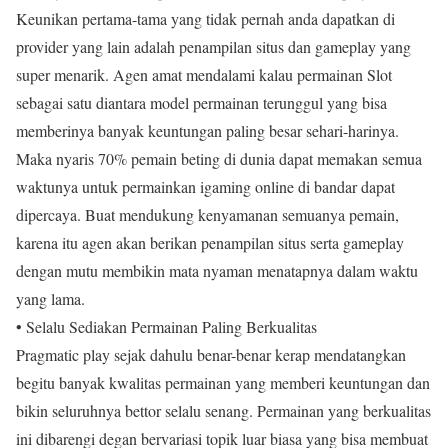
Keunikan pertama-tama yang tidak pernah anda dapatkan di
provider yang lain adalah penampilan situs dan gameplay yang
super menarik. Agen amat mendalami kalau permainan Slot
sebagai satu diantara model permainan terunggul yang bisa
memberinya banyak keuntungan paling besar sehari-harinya.
Maka nyaris 70% pemain beting di dunia dapat memakan semua
waktunya untuk permainkan igaming online di bandar dapat
dipercaya. Buat mendukung kenyamanan semuanya pemain,
karena itu agen akan berikan penampilan situs serta gameplay
dengan mutu membikin mata nyaman menatapnya dalam waktu
yang lama.
• Selalu Sediakan Permainan Paling Berkualitas
Pragmatic play sejak dahulu benar-benar kerap mendatangkan
begitu banyak kwalitas permainan yang memberi keuntungan dan
bikin seluruhnya bettor selalu senang. Permainan yang berkualitas
ini dibarengi degan bervariasi topik luar biasa yang bisa membuat