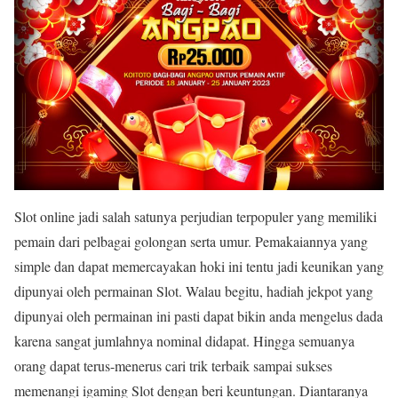
Slot online jadi salah satunya perjudian terpopuler yang memiliki
pemain dari pelbagai golongan serta umur. Pemakaiannya yang
simple dan dapat memercayakan hoki ini tentu jadi keunikan yang
dipunyai oleh permainan Slot. Walau begitu, hadiah jekpot yang
dipunyai oleh permainan ini pasti dapat bikin anda mengelus dada
karena sangat jumlahnya nominal didapat. Hingga semuanya
orang dapat terus-menerus cari trik terbaik sampai sukses
memenangi igaming Slot dengan beri keuntungan. Diantaranya