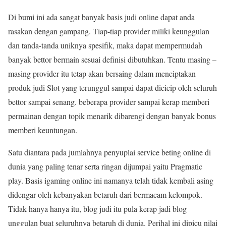
Di bumi ini ada sangat banyak basis judi online dapat anda
rasakan dengan gampang. Tiap-tiap provider miliki keunggulan
dan tanda-tanda uniknya spesifik, maka dapat mempermudah
banyak bettor bermain sesuai definisi dibutuhkan. Tentu masing –
masing provider itu tetap akan bersaing dalam menciptakan
produk judi Slot yang terunggul sampai dapat dicicip oleh seluruh
bettor sampai senang. beberapa provider sampai kerap memberi
permainan dengan topik menarik dibarengi dengan banyak bonus
memberi keuntungan.
Satu diantara pada jumlahnya penyuplai service beting online di
dunia yang paling tenar serta ringan dijumpai yaitu Pragmatic
play. Basis igaming online ini namanya telah tidak kembali asing
didengar oleh kebanyakan betaruh dari bermacam kelompok.
Tidak hanya hanya itu, blog judi itu pula kerap jadi blog
unggulan buat seluruhnya betaruh di dunia. Perihal ini dipicu nilai