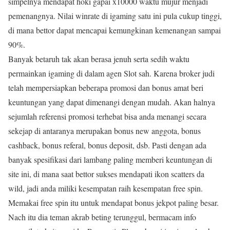
simpelnya mendapat hoki gapai x10000 waktu mujur menjadi
pemenangnya. Nilai winrate di igaming satu ini pula cukup tinggi,
di mana bettor dapat mencapai kemungkinan kemenangan sampai
90%.
Banyak betaruh tak akan berasa jenuh serta sedih waktu
permainkan igaming di dalam agen Slot sah. Karena broker judi
telah mempersiapkan beberapa promosi dan bonus amat beri
keuntungan yang dapat dimenangi dengan mudah. Akan halnya
sejumlah referensi promosi terhebat bisa anda menangi secara
sekejap di antaranya merupakan bonus new anggota, bonus
cashback, bonus referal, bonus deposit, dsb. Pasti dengan ada
banyak spesifikasi dari lambang paling memberi keuntungan di
site ini, di mana saat bettor sukses mendapati ikon scatters da
wild, jadi anda miliki kesempatan raih kesempatan free spin.
Memakai free spin itu untuk mendapat bonus jekpot paling besar.
Nach itu dia teman akrab beting terunggul, bermacam info