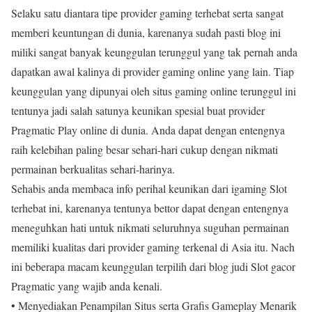
Selaku satu diantara tipe provider gaming terhebat serta sangat
memberi keuntungan di dunia, karenanya sudah pasti blog ini
miliki sangat banyak keunggulan terunggul yang tak pernah anda
dapatkan awal kalinya di provider gaming online yang lain. Tiap
keunggulan yang dipunyai oleh situs gaming online terunggul ini
tentunya jadi salah satunya keunikan spesial buat provider
Pragmatic Play online di dunia. Anda dapat dengan entengnya
raih kelebihan paling besar sehari-hari cukup dengan nikmati
permainan berkualitas sehari-harinya.
Sehabis anda membaca info perihal keunikan dari igaming Slot
terhebat ini, karenanya tentunya bettor dapat dengan entengnya
meneguhkan hati untuk nikmati seluruhnya suguhan permainan
memiliki kualitas dari provider gaming terkenal di Asia itu. Nach
ini beberapa macam keunggulan terpilih dari blog judi Slot gacor
Pragmatic yang wajib anda kenali.
• Menyediakan Penampilan Situs serta Grafis Gameplay Menarik