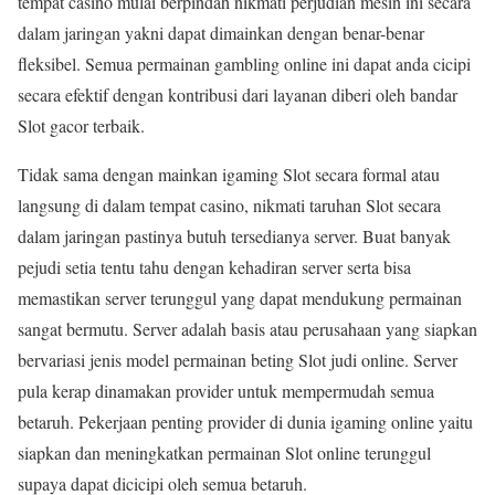
tempat casino mulai berpindah nikmati perjudian mesin ini secara
dalam jaringan yakni dapat dimainkan dengan benar-benar
fleksibel. Semua permainan gambling online ini dapat anda cicipi
secara efektif dengan kontribusi dari layanan diberi oleh bandar
Slot gacor terbaik.
Tidak sama dengan mainkan igaming Slot secara formal atau
langsung di dalam tempat casino, nikmati taruhan Slot secara
dalam jaringan pastinya butuh tersedianya server. Buat banyak
pejudi setia tentu tahu dengan kehadiran server serta bisa
memastikan server terunggul yang dapat mendukung permainan
sangat bermutu. Server adalah basis atau perusahaan yang siapkan
bervariasi jenis model permainan beting Slot judi online. Server
pula kerap dinamakan provider untuk mempermudah semua
betaruh. Pekerjaan penting provider di dunia igaming online yaitu
siapkan dan meningkatkan permainan Slot online terunggul
supaya dapat dicicipi oleh semua betaruh.