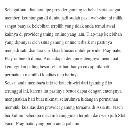
Sebagai satu diantara tipe provider gaming terhebat serta sangat
memberi keuntungan di dunia, jadi sudah pasti web-site ini miliki
sangat banyak kelebihan terpilih yang tidak anda temui awal
kalinya di provider gaming online yang lain. Tiap-tiap kelebihan
yang dipunyai oleh situs gaming online terbaik ini pastinya
menjadi satu diantara ciri-khas khusus untuk provider Pragmatic
Play online di dunia. Anda dapat dengan entengnya mendapat
keunggulan paling besar sehari-hari hanya cukup nikmati
permainan memiliki kualitas tiap harinya.
Seusai anda membaca info terkait ciri-ciri dari igaming Slot
terunggul ini, karena itu pastinya bettor dapat dengan entengnya
menguatkan hati buat nikmati seluruhnya hidangan permainan
memiliki kualitas dari provider gaming ternama di Asia itu. Nach
berikut ini beberapa macam keunggulan terpilih dari web judi Slot
gacor Pragmatic yang perlu anda pahami.