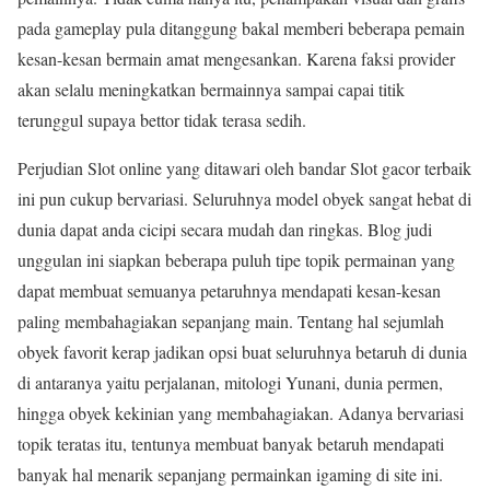
pada gameplay pula ditanggung bakal memberi beberapa pemain
kesan-kesan bermain amat mengesankan. Karena faksi provider
akan selalu meningkatkan bermainnya sampai capai titik
terunggul supaya bettor tidak terasa sedih.
Perjudian Slot online yang ditawari oleh bandar Slot gacor terbaik
ini pun cukup bervariasi. Seluruhnya model obyek sangat hebat di
dunia dapat anda cicipi secara mudah dan ringkas. Blog judi
unggulan ini siapkan beberapa puluh tipe topik permainan yang
dapat membuat semuanya petaruhnya mendapati kesan-kesan
paling membahagiakan sepanjang main. Tentang hal sejumlah
obyek favorit kerap jadikan opsi buat seluruhnya betaruh di dunia
di antaranya yaitu perjalanan, mitologi Yunani, dunia permen,
hingga obyek kekinian yang membahagiakan. Adanya bervariasi
topik teratas itu, tentunya membuat banyak betaruh mendapati
banyak hal menarik sepanjang permainkan igaming di site ini.