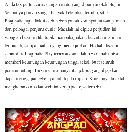
Anda tak perlu cemas dengan mutu yang dipunyai oleh blog ini,
Selainnya punyai sangat banyak kelebihan terpilih, situs
Pragmatic juga diakui oleh beberapa ratus sampai juta-an pemain
dari pelbagai penjuru dunia. Masalah ini dipicu perjudian ini
sebagian besar miliki topik membahagiakan, ketentuan taruhan
termudah, sampai hadiah yang menakjubkan. Hadiah disodori
sama situs Pragmatic Play termasuk amatlah besar, maka bisa
memberi keuntungan keuntungan tinggi sekali buat seluruh
pemain untung. Bukan cuma hanya itu, jekpot yang dijajakan
dapat menggapai beberapa puluh juta rupiah. Karenanya tidaklah
mengherankan kalau web ini kerap jadi opsi terhebat.