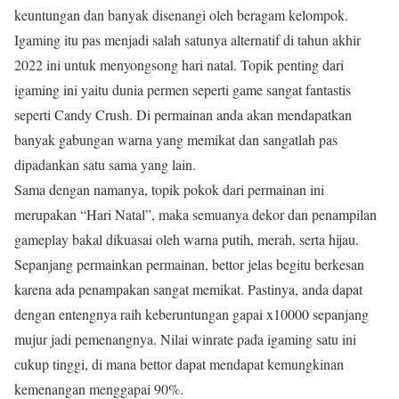
keuntungan dan banyak disenangi oleh beragam kelompok.
Igaming itu pas menjadi salah satunya alternatif di tahun akhir
2022 ini untuk menyongsong hari natal. Topik penting dari
igaming ini yaitu dunia permen seperti game sangat fantastis
seperti Candy Crush. Di permainan anda akan mendapatkan
banyak gabungan warna yang memikat dan sangatlah pas
dipadankan satu sama yang lain.
Sama dengan namanya, topik pokok dari permainan ini
merupakan “Hari Natal”, maka semuanya dekor dan penampilan
gameplay bakal dikuasai oleh warna putih, merah, serta hijau.
Sepanjang permainkan permainan, bettor jelas begitu berkesan
karena ada penampakan sangat memikat. Pastinya, anda dapat
dengan entengnya raih keberuntungan gapai x10000 sepanjang
mujur jadi pemenangnya. Nilai winrate pada igaming satu ini
cukup tinggi, di mana bettor dapat mendapat kemungkinan
kemenangan menggapai 90%.