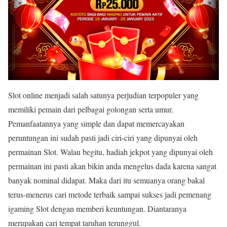
Slot online menjadi salah satunya perjudian terpopuler yang
memiliki pemain dari pelbagai golongan serta umur.
Pemanfaatannya yang simple dan dapat memercayakan
peruntungan ini sudah pasti jadi ciri-ciri yang dipunyai oleh
permainan Slot. Walau begitu, hadiah jekpot yang dipunyai oleh
permainan ini pasti akan bikin anda mengelus dada karena sangat
banyak nominal didapat. Maka dari itu semuanya orang bakal
terus-menerus cari metode terbaik sampai sukses jadi pemenang
igaming Slot dengan memberi keuntungan. Diantaranya
merupakan cari tempat taruhan terunggul.