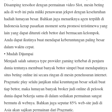
Disamping tersohor dengan permainan video Slot, mesin beting
ada di web ini pula miliki penawaran jekpot dengan keseluruhan
hadiah lumayan besar. Bahkan juga menariknya agen terpilih di
Indonesia kerap pasarkan moment serta promosi teristimewa yang
lain yang dapat dituruti oleh bettor dari bermacam kelompok.
Anda dapat ikutinya buat mendapat keberuntungan paling besar
dalam waktu cepat.
• Mudah Dijumpai
Menjadi salah satunya type provider gaming terhebat di penjuru
dunia tentunya membuat banyak bettor simpel buat mendapatinya
situs beting online ini secara ringan di mesin penelusuran internet.
Pragmatic play selalu janjikan nilai keuntungan besar sekali buat
tiap bettor, maka lumayan banyak broker judi online di pelosok
dunia dapat bekerja sama di dalam sediakan permainan sangat
bermutu di webnya. Bahkan juga seputar 85% web-site judi di
Asia akan sajikan permainan dari Pragmatic.