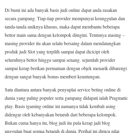
Di bumi ini ada banyak basis judi online dapat anda rasakan
secara gampang. Tiap-tiap provider mempunyai keunggulan dan
tanda-tanda uniknya khusus, maka dapat membantu beberapa
bettor main sama dengan kelompok diingini. Tentunya masing –
masing provider itu akan selalu bersaing dalam mendatangkan
produk judi Slot yang terpilih sampai dapat dicicipi oleh
seluruhnya bettor hingga sampai senang. sejumlah provider
sampai kerap berikan permainan dengan objek menarik dibarengi
dengan sangat banyak bonus memberi keuntungan.
Satu diantara antara banyak penyuplai service beting online di
dunia yang paling populer serta gampang didapati ialah Pragmatic
play. Basis igaming online ini namanya tidak kembali asing
didengar oleh kebanyakan betaruh dari beberapa kelompok.
Bukan cuma hanya itu, blog judi itu pula kerap jadi blog
unggulan buat semua betaruh di dunia. Perihal ini dipicu nilai