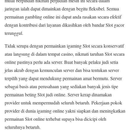
mulai berpindah nikmati perjudian mesin ini secara dalam
jaringan ialah dapat dimainkan dengan begitu fleksibel. Semua
permainan gambling online ini dapat anda rasakan secara efektif
dengan kontribusi dari layanan dikasihkan oleh bandar Slot gacor
terunggul.
Tidak serupa dengan permainkan igaming Slot secara konservatif
atau langsung di dalam tempat casino, nikmati taruhan Slot secara
online pastinya perlu ada server. Buat banyak pelaku judi setia
jelas akrab dengan kemunculan server dan bisa tentukan server
terpilih yang dapat mendukung permainan amat bermutu. Server
sebagai basis atau perusahaan yang sediakan banyak jenis tipe
permainan beting Slot judi online. Server kerap dinamakan
provider untuk mempermudah seluruh betaruh. Pekerjaan pokok
provider di dunia igaming online yakni siapkan dan meningkatkan
permainan Slot online terhebat supaya bisa dicicipi oleh
seluruhnya betaruh.