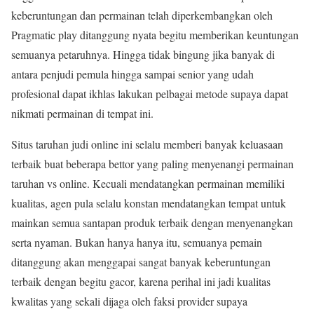
keberuntungan dan permainan telah diperkembangkan oleh
Pragmatic play ditanggung nyata begitu memberikan keuntungan
semuanya petaruhnya. Hingga tidak bingung jika banyak di
antara penjudi pemula hingga sampai senior yang udah
profesional dapat ikhlas lakukan pelbagai metode supaya dapat
nikmati permainan di tempat ini.
Situs taruhan judi online ini selalu memberi banyak keluasaan
terbaik buat beberapa bettor yang paling menyenangi permainan
taruhan vs online. Kecuali mendatangkan permainan memiliki
kualitas, agen pula selalu konstan mendatangkan tempat untuk
mainkan semua santapan produk terbaik dengan menyenangkan
serta nyaman. Bukan hanya hanya itu, semuanya pemain
ditanggung akan menggapai sangat banyak keberuntungan
terbaik dengan begitu gacor, karena perihal ini jadi kualitas
kwalitas yang sekali dijaga oleh faksi provider supaya