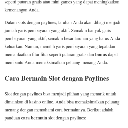
seperti putaran gratis atau mini games yang dapat meningkatkan
kemenangan Anda.
Dalam slots dengan paylines, taruhan Anda akan dibagi menjadi
jumlah garis pembayaran yang aktif. Semakin banyak garis
pembayaran yang aktif, semakin besar taruhan yang harus Anda
keluarkan. Namun, memilih garis pembayaran yang tepat dan
bonus
memanfaatkan fitur-fitur seperti putaran gratis dan
dapat
membantu Anda memaksimalkan peluang menang Anda.
Cara Bermain Slot dengan Paylines
Slot dengan paylines bisa menjadi pilihan yang menarik untuk
dimainkan di kasino online. Anda bisa memaksimalkan peluang
menang dengan memahami cara bermainnya. Berikut adalah
cara bermain
panduan
slot dengan paylines: