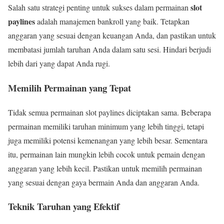
slot
Salah satu strategi penting untuk sukses dalam permainan
paylines
adalah manajemen bankroll yang baik. Tetapkan
anggaran yang sesuai dengan keuangan Anda, dan pastikan untuk
membatasi jumlah taruhan Anda dalam satu sesi. Hindari berjudi
lebih dari yang dapat Anda rugi.
Memilih Permainan yang Tepat
Tidak semua permainan slot paylines diciptakan sama. Beberapa
permainan memiliki taruhan minimum yang lebih tinggi, tetapi
juga memiliki potensi kemenangan yang lebih besar. Sementara
itu, permainan lain mungkin lebih cocok untuk pemain dengan
anggaran yang lebih kecil. Pastikan untuk memilih permainan
yang sesuai dengan gaya bermain Anda dan anggaran Anda.
Teknik Taruhan yang Efektif