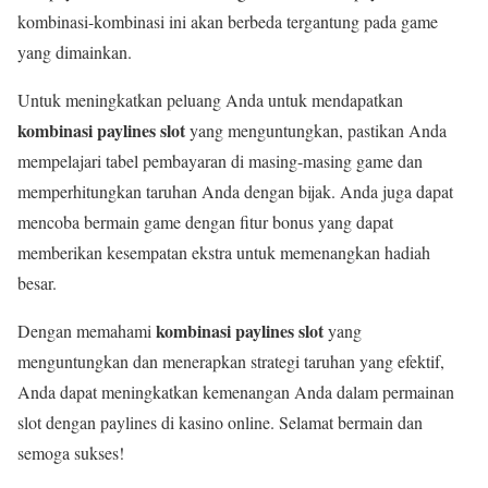
kombinasi-kombinasi ini akan berbeda tergantung pada game
yang dimainkan.
Untuk meningkatkan peluang Anda untuk mendapatkan
kombinasi paylines slot
yang menguntungkan, pastikan Anda
mempelajari tabel pembayaran di masing-masing game dan
memperhitungkan taruhan Anda dengan bijak. Anda juga dapat
mencoba bermain game dengan fitur bonus yang dapat
memberikan kesempatan ekstra untuk memenangkan hadiah
besar.
kombinasi paylines slot
Dengan memahami
yang
menguntungkan dan menerapkan strategi taruhan yang efektif,
Anda dapat meningkatkan kemenangan Anda dalam permainan
slot dengan paylines di kasino online. Selamat bermain dan
semoga sukses!