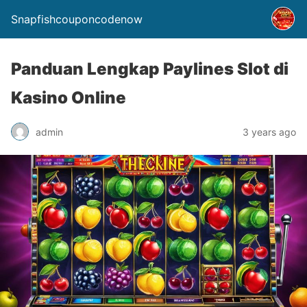
Snapfishcouponcodenow
Panduan Lengkap Paylines Slot di
Kasino Online
admin
3 years ago