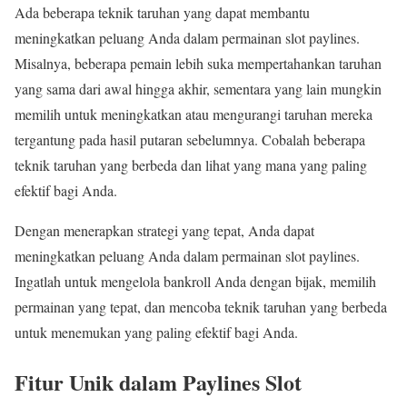
Ada beberapa teknik taruhan yang dapat membantu
meningkatkan peluang Anda dalam permainan slot paylines.
Misalnya, beberapa pemain lebih suka mempertahankan taruhan
yang sama dari awal hingga akhir, sementara yang lain mungkin
memilih untuk meningkatkan atau mengurangi taruhan mereka
tergantung pada hasil putaran sebelumnya. Cobalah beberapa
teknik taruhan yang berbeda dan lihat yang mana yang paling
efektif bagi Anda.
Dengan menerapkan strategi yang tepat, Anda dapat
meningkatkan peluang Anda dalam permainan slot paylines.
Ingatlah untuk mengelola bankroll Anda dengan bijak, memilih
permainan yang tepat, dan mencoba teknik taruhan yang berbeda
untuk menemukan yang paling efektif bagi Anda.
Fitur Unik dalam Paylines Slot