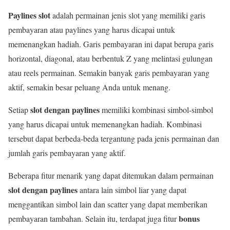
Paylines slot
adalah permainan jenis slot yang memiliki garis
pembayaran atau paylines yang harus dicapai untuk
memenangkan hadiah. Garis pembayaran ini dapat berupa garis
horizontal, diagonal, atau berbentuk Z yang melintasi gulungan
atau reels permainan. Semakin banyak garis pembayaran yang
aktif, semakin besar peluang Anda untuk menang.
slot dengan paylines
Setiap
memiliki kombinasi simbol-simbol
yang harus dicapai untuk memenangkan hadiah. Kombinasi
tersebut dapat berbeda-beda tergantung pada jenis permainan dan
jumlah garis pembayaran yang aktif.
Beberapa fitur menarik yang dapat ditemukan dalam permainan
slot dengan paylines
antara lain simbol liar yang dapat
menggantikan simbol lain dan scatter yang dapat memberikan
bonus
pembayaran tambahan. Selain itu, terdapat juga fitur