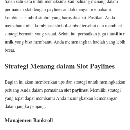
Salah satu cara untuk memaksimalkan peluang menang dalam
permainan slot dengan paylines adalah dengan memahami
kombinasi simbol-simbol yang harus dicapai. Pastikan Anda
memahami nilai kombinasi simbol-simbol tersebut dan membuat
fitur
strategi bermain yang sesuai. Selain itu, perhatikan juga fitur-
unik
yang bisa membantu Anda memenangkan hadiah yang lebih
besar.
Strategi Menang dalam Slot Paylines
Bagian ini akan memberikan tips dan strategi untuk meningkatkan
slot paylines
peluang Anda dalam permainan
. Memiliki strategi
yang tepat dapat membantu Anda meningkatkan kemenangan
dalam jangka panjang.
Manajemen Bankroll