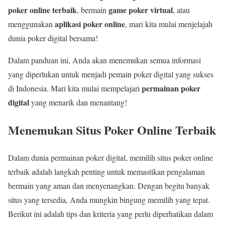
poker online terbaik
game poker virtual
, bermain
, atau
aplikasi poker online
menggunakan
, mari kita mulai menjelajah
dunia poker digital bersama!
Dalam panduan ini, Anda akan menemukan semua informasi
yang diperlukan untuk menjadi pemain poker digital yang sukses
permainan poker
di Indonesia. Mari kita mulai mempelajari
digital
yang menarik dan menantang!
Menemukan Situs Poker Online Terbaik
Dalam dunia permainan poker digital, memilih situs poker online
terbaik adalah langkah penting untuk memastikan pengalaman
bermain yang aman dan menyenangkan. Dengan begitu banyak
situs yang tersedia, Anda mungkin bingung memilih yang tepat.
Berikut ini adalah tips dan kriteria yang perlu diperhatikan dalam