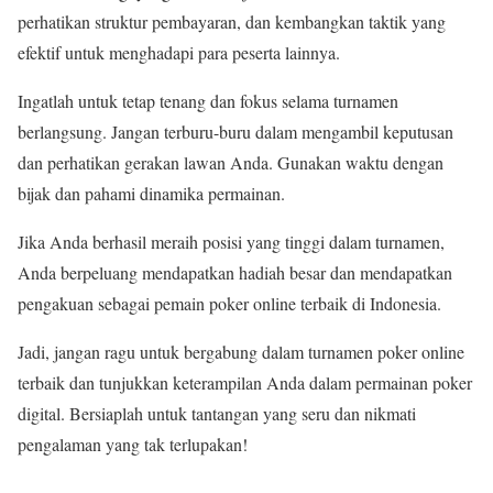
perhatikan struktur pembayaran, dan kembangkan taktik yang
efektif untuk menghadapi para peserta lainnya.
Ingatlah untuk tetap tenang dan fokus selama turnamen
berlangsung. Jangan terburu-buru dalam mengambil keputusan
dan perhatikan gerakan lawan Anda. Gunakan waktu dengan
bijak dan pahami dinamika permainan.
Jika Anda berhasil meraih posisi yang tinggi dalam turnamen,
Anda berpeluang mendapatkan hadiah besar dan mendapatkan
pengakuan sebagai pemain poker online terbaik di Indonesia.
Jadi, jangan ragu untuk bergabung dalam turnamen poker online
terbaik dan tunjukkan keterampilan Anda dalam permainan poker
digital. Bersiaplah untuk tantangan yang seru dan nikmati
pengalaman yang tak terlupakan!