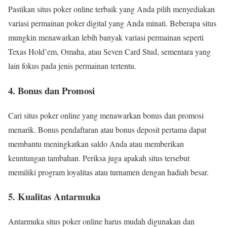
Pastikan situs poker online terbaik yang Anda pilih menyediakan
variasi permainan poker digital yang Anda minati. Beberapa situs
mungkin menawarkan lebih banyak variasi permainan seperti
Texas Hold’em, Omaha, atau Seven Card Stud, sementara yang
lain fokus pada jenis permainan tertentu.
4. Bonus dan Promosi
Cari situs poker online yang menawarkan bonus dan promosi
menarik. Bonus pendaftaran atau bonus deposit pertama dapat
membantu meningkatkan saldo Anda atau memberikan
keuntungan tambahan. Periksa juga apakah situs tersebut
memiliki program loyalitas atau turnamen dengan hadiah besar.
5. Kualitas Antarmuka
Antarmuka situs poker online harus mudah digunakan dan