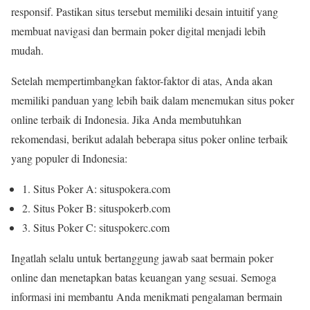
responsif. Pastikan situs tersebut memiliki desain intuitif yang
membuat navigasi dan bermain poker digital menjadi lebih
mudah.
Setelah mempertimbangkan faktor-faktor di atas, Anda akan
memiliki panduan yang lebih baik dalam menemukan situs poker
online terbaik di Indonesia. Jika Anda membutuhkan
rekomendasi, berikut adalah beberapa situs poker online terbaik
yang populer di Indonesia:
1. Situs Poker A: situspokera.com
2. Situs Poker B: situspokerb.com
3. Situs Poker C: situspokerc.com
Ingatlah selalu untuk bertanggung jawab saat bermain poker
online dan menetapkan batas keuangan yang sesuai. Semoga
informasi ini membantu Anda menikmati pengalaman bermain