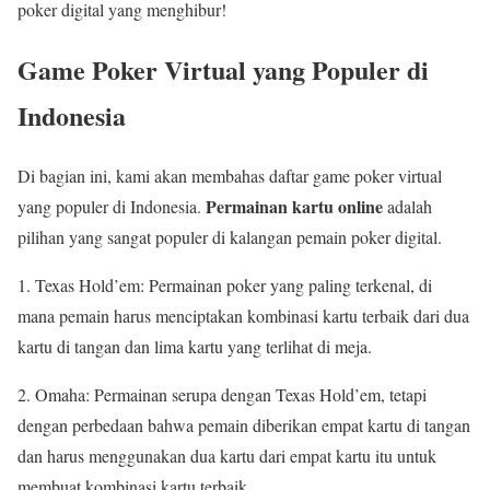
poker digital yang menghibur!
Game Poker Virtual yang Populer di
Indonesia
Di bagian ini, kami akan membahas daftar game poker virtual
Permainan kartu online
yang populer di Indonesia.
adalah
pilihan yang sangat populer di kalangan pemain poker digital.
1. Texas Hold’em: Permainan poker yang paling terkenal, di
mana pemain harus menciptakan kombinasi kartu terbaik dari dua
kartu di tangan dan lima kartu yang terlihat di meja.
2. Omaha: Permainan serupa dengan Texas Hold’em, tetapi
dengan perbedaan bahwa pemain diberikan empat kartu di tangan
dan harus menggunakan dua kartu dari empat kartu itu untuk
membuat kombinasi kartu terbaik.