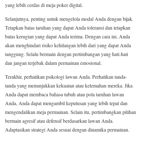
yang lebih cerdas di meja poker digital.
Selanjutnya, penting untuk mengelola modal Anda dengan bijak.
Tetapkan batas taruhan yang dapat Anda toleransi dan tetapkan
batas kerugian yang dapat Anda terima. Dengan cara ini, Anda
akan menghindari risiko kehilangan lebih dari yang dapat Anda
tanggung. Selalu bermain dengan pertimbangan yang hati-hati
dan jangan terjebak dalam permainan emosional.
Terakhir, perhatikan psikologi lawan Anda. Perhatikan tanda-
tanda yang menunjukkan kekuatan atau kelemahan mereka. Jika
Anda dapat membaca bahasa tubuh atau pola taruhan lawan
Anda, Anda dapat mengambil keputusan yang lebih tepat dan
mengendalikan meja permainan. Selain itu, pertimbangkan pilihan
bermain agresif atau defensif berdasarkan lawan Anda.
Adaptasikan strategi Anda sesuai dengan dinamika permainan.