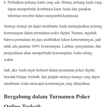
Perhatikan peluang kartu yang ada. Hitung peluang kartu yang
dapat memperbaiki kombinasi kartu Anda dan gunakan
informasi tersebut dalam mengambil keputusan.
Strategi-strategi ini dapat membantu Anda meningkatkan peluang
kemenangan dalam permainan poker digital. Namun, ingatlah
bahwa permainan ini juga melibatkan faktor keberuntungan, jadi
tidak ada jaminan 100% kemenangan. Latihan, pengalaman, dan
pengetahuan akan memperbaiki keterampilan Anda seiring
waktu.
Jadi, jika Anda ingin berhasil dalam permainan poker digital,
teruslah belajar, berlatih, dan jelajahi strategi-strategi yang dapat
membantu Anda mencapai kemenangan yang diinginkan.
Bergabung dalam Turnamen Poker
Online Terbaik