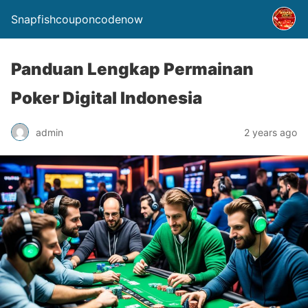
Snapfishcouponcodenow
Panduan Lengkap Permainan
Poker Digital Indonesia
admin
2 years ago