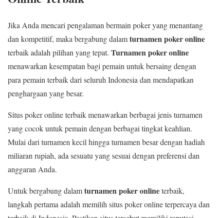
Jika Anda mencari pengalaman bermain poker yang menantang
turnamen poker online
dan kompetitif, maka bergabung dalam
Turnamen poker online
terbaik adalah pilihan yang tepat.
menawarkan kesempatan bagi pemain untuk bersaing dengan
para pemain terbaik dari seluruh Indonesia dan mendapatkan
penghargaan yang besar.
Situs poker online terbaik menawarkan berbagai jenis turnamen
yang cocok untuk pemain dengan berbagai tingkat keahlian.
Mulai dari turnamen kecil hingga turnamen besar dengan hadiah
miliaran rupiah, ada sesuatu yang sesuai dengan preferensi dan
anggaran Anda.
turnamen poker online
Untuk bergabung dalam
terbaik,
langkah pertama adalah memilih situs poker online terpercaya dan
terbaik di Indonesia. Pastikan situs tersebut memiliki reputasi