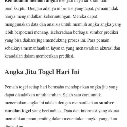
Kemudahan memilih angka
menjadi daya tarik lain dari
prediksi jitu. Dengan adanya informasi yang tepat, pemain tidak
hanya mengandalkan keberuntungan. Mereka dapat
menggunakan data dan analisis untuk memilih angka-angka yang
lebih berpotensi menang. Keberadaan berbagai sumber prediksi
yang bisa diakses juga mendukung proses ini. Para pemain
sebaiknya memanfaatkan layanan yang menawarkan akurasi dan
keandalan dalam memberikan prediksi.
Angka Jitu Togel Hari Ini
Pemain togel setiap hari berusaha mendapatkan angka jitu yang
dapat diandalkan untuk taruhan. Salah satu cara untuk
sumber
menemukan angka ini adalah dengan memanfaatkan
ramalan togel
yang berkualitas. Data dan informasi yang akurat
memainkan peran penting dalam menentukan angka yang akan
dimainkan.