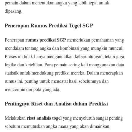
pemain dalam menentukan angka yang lebih tepat untuk
dipasang.
Penerapan Rumus Prediksi Togel SGP
rumus prediksi SGP
Penerapan
memerlukan pemahaman yang
mendalam tentang angka dan kombinasi yang mungkin muncul.
Proses ini tidak hanya mengandalkan keberuntungan, tetapi juga
logika dan ketelitian. Para pemain sering kali menggunakan data
statistik untuk mendukung prediksi mereka. Dalam menerapkan
rumus ini, penting untuk mencatat hasil sebelumnya dan
mencerminkan pola yang ada.
Pentingnya Riset dan Analisa dalam Prediksi
riset analisis togel
Melakukan
yang menyeluruh sangat penting
sebelum memutuskan angka mana yang akan dimainkan.