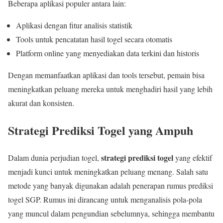
Beberapa aplikasi populer antara lain:
Aplikasi dengan fitur analisis statistik
Tools untuk pencatatan hasil togel secara otomatis
Platform online yang menyediakan data terkini dan historis
Dengan memanfaatkan aplikasi dan tools tersebut, pemain bisa
meningkatkan peluang mereka untuk menghadiri hasil yang lebih
akurat dan konsisten.
Strategi Prediksi Togel yang Ampuh
strategi prediksi togel
Dalam dunia perjudian togel,
yang efektif
menjadi kunci untuk meningkatkan peluang menang. Salah satu
metode yang banyak digunakan adalah penerapan rumus prediksi
togel SGP. Rumus ini dirancang untuk menganalisis pola-pola
yang muncul dalam pengundian sebelumnya, sehingga membantu