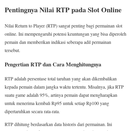
Pentingnya Nilai RTP pada Slot Online
Nilai Return to Player (RTP) sangat penting bagi permainan slot
online. Ini mempengaruhi potensi keuntungan yang bisa diperoleh
pemain dan memberikan indikasi seberapa adil permainan
tersebut.
Pengertian RTP dan Cara Menghitungnya
RTP adalah persentase total taruhan yang akan dikembalikan
kepada pemain dalam jangka waktu tertentu. Misalnya, jika RTP
suatu game adalah 95%, artinya pemain dapat mengharapkan
untuk menerima kembali Rp95 untuk setiap Rp100 yang
dipertaruhkan secara rata-rata.
RTP dihitung berdasarkan data historis dari permainan. Ini