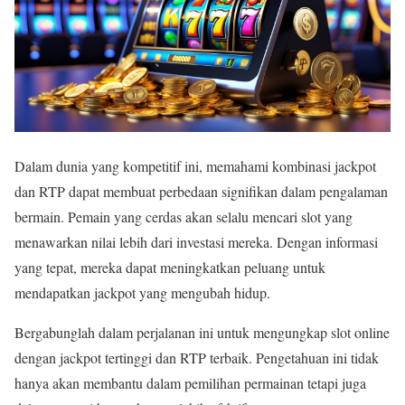
Dalam dunia yang kompetitif ini, memahami kombinasi jackpot
dan RTP dapat membuat perbedaan signifikan dalam pengalaman
bermain. Pemain yang cerdas akan selalu mencari slot yang
menawarkan nilai lebih dari investasi mereka. Dengan informasi
yang tepat, mereka dapat meningkatkan peluang untuk
mendapatkan jackpot yang mengubah hidup.
Bergabunglah dalam perjalanan ini untuk mengungkap slot online
dengan jackpot tertinggi dan RTP terbaik. Pengetahuan ini tidak
hanya akan membantu dalam pemilihan permainan tetapi juga