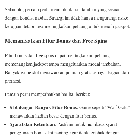
Selain itu, pemain perlu memilih ukuran taruhan yang sesuai
dengan kondisi modal. Strategi ini tidak hanya mengurangi risiko
kerugian, tetapi juga meningkatkan peluang untuk meraih jackpot.
Memanfaatkan Fitur Bonus dan Free Spins
Fitur bonus dan free spins dapat meningkatkan peluang
memenangkan jackpot tanpa mengeluarkan modal tambahan.
Banyak game slot menawarkan putaran gratis sebagai bagian dari
promosi.
Pemain perlu memperhatikan hal-hal berikut:
Slot dengan Banyak Fitur Bonus
: Game seperti “Wolf Gold”
menawarkan hadiah besar dengan fitur bonus.
Syarat dan Ketentuan
: Pastikan untuk membaca syarat
penggunaan bonus. Ini penting agar tidak terjebak dengan