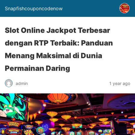
Snapfishcouponcodenow
Slot Online Jackpot Terbesar
dengan RTP Terbaik: Panduan
Menang Maksimal di Dunia
Permainan Daring
admin
1 year ago