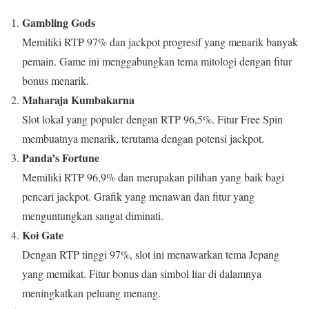
Gambling Gods
Memiliki RTP 97% dan jackpot progresif yang menarik banyak
pemain. Game ini menggabungkan tema mitologi dengan fitur
bonus menarik.
Maharaja Kumbakarna
Slot lokal yang populer dengan RTP 96,5%. Fitur Free Spin
membuatnya menarik, terutama dengan potensi jackpot.
Panda’s Fortune
Memiliki RTP 96,9% dan merupakan pilihan yang baik bagi
pencari jackpot. Grafik yang menawan dan fitur yang
menguntungkan sangat diminati.
Koi Gate
Dengan RTP tinggi 97%, slot ini menawarkan tema Jepang
yang memikat. Fitur bonus dan simbol liar di dalamnya
meningkatkan peluang menang.